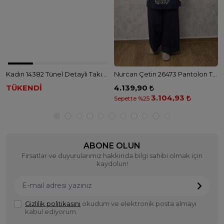
Kadın 14382 Tünel Detaylı Takım - BEJ
Nurcan Çetin 26473 Pantolon Takım - LACİVERT
TÜKENDİ
4.139,90
3.104,93
Sepette %25
ABONE OLUN
Fırsatlar ve duyurularımız hakkında bilgi sahibi olmak için
kaydolun!
Gizlilik politikasını
okudum ve elektronik posta almayı
kabul ediyorum.