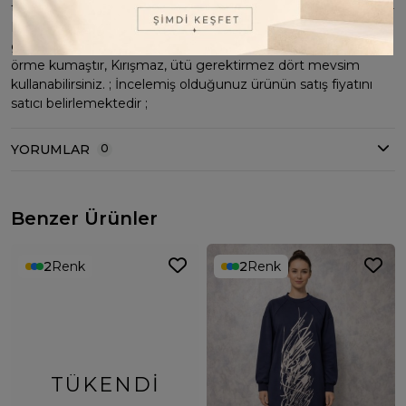
takımdır. ; Sandy kumaştır. ; 1 -Beden 38-40-42 uyumludur. 2-
Beden 44-46-48 uyumludur. ; ; Ürün boyu 135 cm dir. ; İç
göstermez ve Vücut hatlarını belli etmez ; Terletmeyen özel
örme kumaştır, Kırışmaz, ütü gerektirmez dört mevsim
kullanabilirsiniz. ; İncelemiş olduğunuz ürünün satış fiyatını
satıcı belirlemektedir ;
YORUMLAR
0
Benzer Ürünler
2
Renk
2
Renk
TÜKENDI