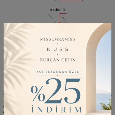
Beden:
2
1
2
Stoğa Girince Haber Ver
Fiyatı Düşünce Haber Ver
Barkod:
RE22784
İade Bilgisi:
Değişim Kabul Edilir
Bu Ürünü Paylaş
ÜRÜN BILGISI
İçi uzun kollu elbise Dış kısa kollu yelektir. İstenildiğinde ayrı
olarak da kullanıla bilir.- Uzun kolu elbise ve yelek olarak 2'li