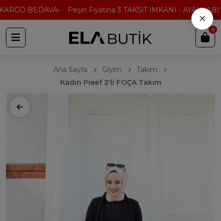
KARGO BEDAVA
Peşin Fiyatına 3 TAKSİT İMKANI - AYAKKABI'D
×
0
Ana Sayfa
Giyim
Takım
Kadın Pieef 2'li FOÇA Takım