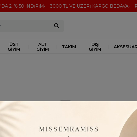
DA 2. % 50 İNDİRİM
3000 TL VE ÜZERİ KARGO BEDAVA
Pe
ÜST
ALT
DIŞ
TAKIM
AKSESUA
GİYİM
GİYİM
GİYİM