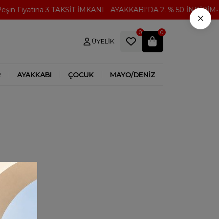
şin Fiyatına 3 TAKSİT İMKANI - AYAKKABI'DA 2. % 50 İNDİRİM
×
0
0
ÜYELIK
R
AYAKKABI
ÇOCUK
MAYO/DENİZ