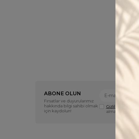
e Aksesuar Mağazası
ABONE OLUN
Fırsatlar ve duyurularımız
hakkında bilgi sahibi olmak
Gizlilik politikasın
için kaydolun!
almayı kabul ed