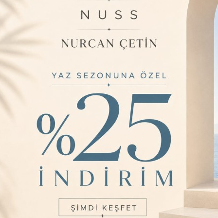
Aradığınız ürün bulunamamıştır.
Geri Dön
BIZI TAKIP EDIN
Sosyal medya
hesaplarımızdan bizi takip
ı
okudum ve elektronik posta
edin, en yeni ürünlerimizi
iyorum.
kaçırmayın!