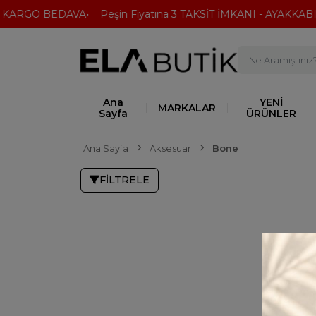
 KARGO BEDAVA
Peşin Fiyatına 3 TAKSİT İMKANI - AYAKKABI'
Ana
YENİ
MARKALAR
Sayfa
ÜRÜNLER
Ana Sayfa
Aksesuar
Bone
FILTRELE