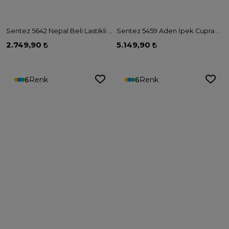
Sentez 5642 Nepal Beli Lastikli Pantolon - LACİVERT
Sentez 5459 Aden İpek Cupra Etek - LACİVERT
2.749,90
5.149,90
6
Renk
6
Renk