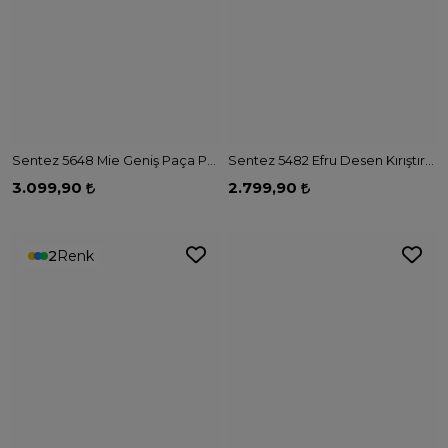
Sentez 5648 Mie Geniş Paça Pantolon - MAVİ
Sentez 5482 Efru Desen Kırıştırma Etek - KAHVE
3.099,90
2.799,90
2
Renk