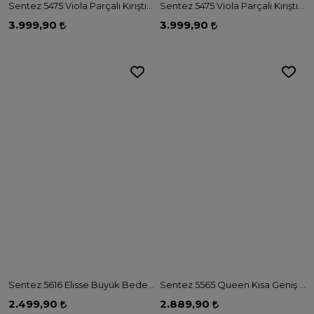
Sentez 5475 Viola Parçalı Kırıştırma Etek - KAHVE
Sentez 5475 Viola Parçalı Kırıştırma Etek - SİYAH
3.999,90
3.999,90
Sentez 5616 Elisse Büyük Beden Pantolon - SİYAH
Sentez 5565 Queen Kısa Geniş Paça Pantolon - VİZON
2.499,90
2.889,90