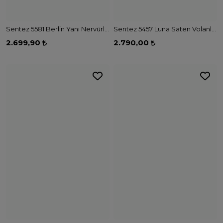
Sentez 5581 Berlin Yanı Nervürlü Geniş Paça Pantolon - LACİVERT
Sentez 5457 Luna Saten Volanlı Etek - KAHVE
2.699,90
2.790,00