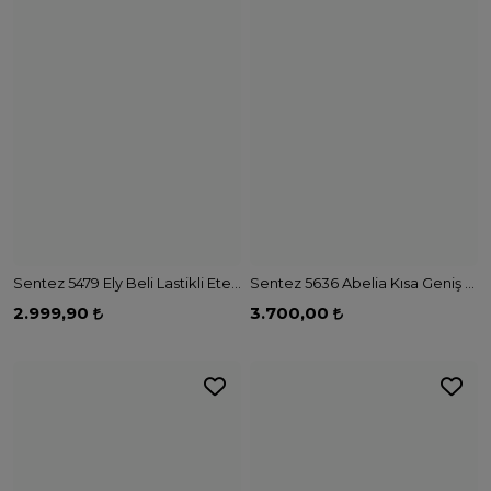
Sentez 5479 Ely Beli Lastikli Etek - MÜRDÜM
Sentez 5636 Abelia Kısa Geniş Paça Pantolon - KAHVE
2.999,90
3.700,00
3
Renk
7
Renk