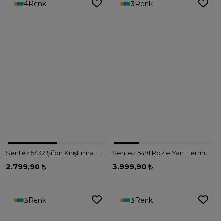
4
Renk
3
Renk
Sentez 5432 Şifon Kırıştırma Etek - LACİVERT
Sentez 5491 Rozie Yanı Fermuarlı Kloş Etek - EKRU
2.799,90
3.999,90
3
Renk
3
Renk