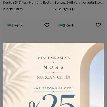
Sentez 5461 Yanı Nervürlü Etek - KAHVE
Sentez 5461 Yanı Nervürlü Etek - TAŞ
2.399,90
2.399,90
6
Renk
2
Renk
Sentez 5461 Yanı Nervürlü Etek - GRİ
Sentez 5588 Aden İpek Cupra Pantolon - LACİVERT
2.399,90
4.799,90