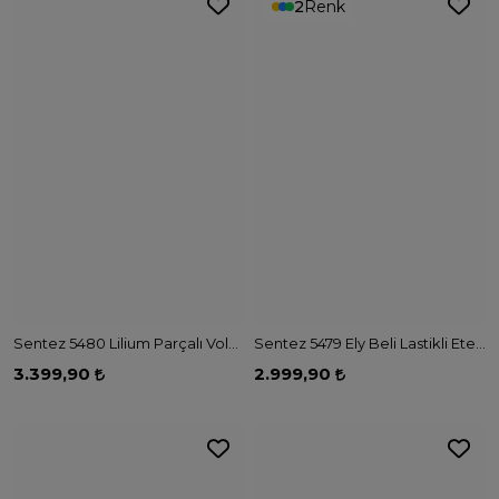
2
Renk
Sentez 5480 Lilium Parçalı Volanlı Etek - FISTIK YEŞİLİ
Sentez 5479 Ely Beli Lastikli Etek - SİYAH
3.399,90
2.999,90
2
Renk
3
Renk