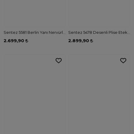
Sentez 5581 Berlin Yanı Nervürlü Geniş Paça Pantolon - KAHVE
Sentez 5478 Desenli Plise Etek - SİYAH
2.699,90
2.899,90