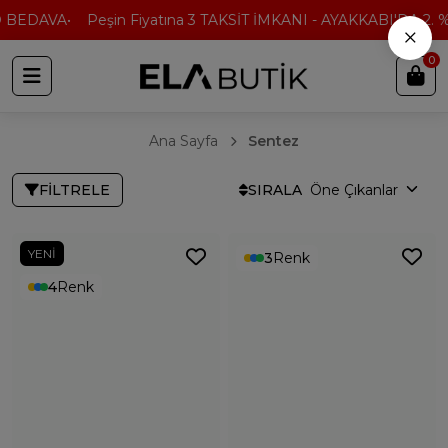
EDAVA
Peşin Fiyatına 3 TAKSİT İMKANI - AYAKKABI'DA 2. % 50
×
0
Ana Sayfa
Sentez
FILTRELE
SIRALA
YENI
3
Renk
4
Renk