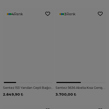
4
Renk
3
Renk
Sentez 153 Yandan Cepli Bağcıklı Pantolon - EKRU
Sentez 5636 Abelia Kısa Geniş Paça Pantolon - BEJ
2.649,90
3.700,00