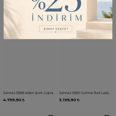
2
Renk
Sentez 5588 Aden İpek Cupra Pantolon - SİYAH
Sentez 5580 Colmar Beli Lastikli Geniş Paça Pantolon - SİYAH
4.799,90
3.199,90