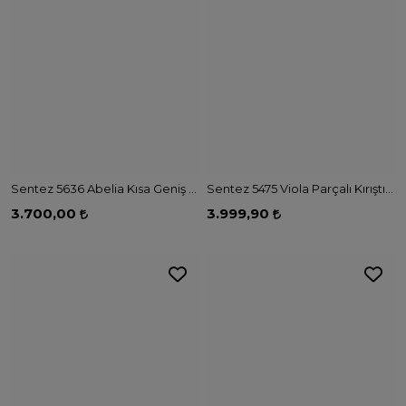
Sentez 5636 Abelia Kısa Geniş Paça Pantolon - SİYAH
Sentez 5475 Viola Parçalı Kırıştırma Etek - TAŞ
3.700,00
3.999,90
7
Renk
Sentez 5475 Viola Parçalı Kırıştırma Etek - MÜRDÜM
3.999,90