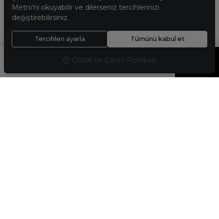
Metni’ni okuyabilir ve dilerseniz tercihlerinizi
değiştirebilirsiniz.
Tercihleri ayarla
Tümünü kabul et
0
0
Gizlilik ve Çerez Politikası
MENÜ
ARAMA
ÜYELIK
FAVORILERIM
SEPETIM