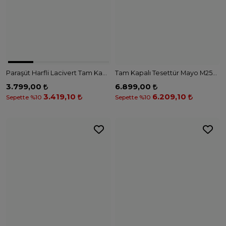
Paraşüt Harfli Lacivert Tam Kapalı Tesettür Mayo M2301 - SİYAH
Tam Kapalı Tesettür Mayo M2534 - HAKİ
3.799,00
6.899,00
3.419,10
6.209,10
Sepette %10
Sepette %10