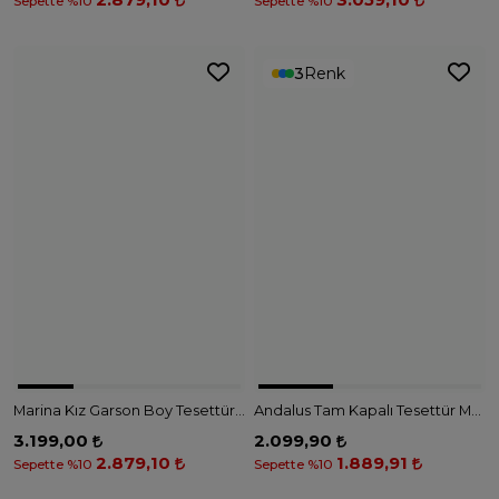
2.879,10
3.059,10
Sepette %10
Sepette %10
3
Renk
Marina Kız Garson Boy Tesettür Mayo - G2501 - TURUNCU
Andalus Tam Kapalı Tesettür Mayo A2502 - MAVİ
3.199,00
2.099,90
2.879,10
1.889,91
Sepette %10
Sepette %10