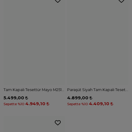
Tam Kapalı Tesettür Mayo M2530 - KAHVE
5.499,00
4.949,10
Sepette %10
Kadın Giyim Modelleri ve Fiyatları
“Tasarım harikası mayo koleksiyonlarımızla stilinizi bir
adım öteye taşıyın. En çok satan parçalarımız arasından
favorinizi keşfedin ve benzersiz bir şıklığa sahip olun.
İster zarif imzamız olan mayo stilleriyle mükemmel
uyumu yakalamayı isteyin, ister özel plaj giyim
koleksiyonlarımızla hayalinizdeki tatil görünümünü
tamamlayın, her detayında incelikle düşünülmüş
e Aksesuar Mağazası
tasarımlarımızla sizi buluşturuyoruz. Kalite, konfor ve