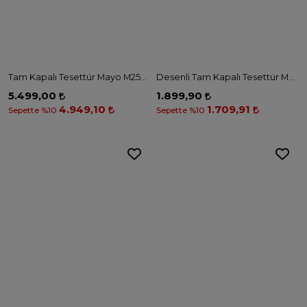
Tam Kapalı Tesettür Mayo M2536 - SİYAH
Desenli Tam Kapalı Tesettür Mayo R2412 - SİYAH
5.499,00
1.899,90
4.949,10
1.709,91
Sepette %10
Sepette %10
Paraşüt Tam Kapalı Tesettür Mayo M2425 - SİYAH
Paraşüt Tam Kapalı Tesettür Mayo M2498 - LACİVERT
4.500,00
4.399,00
4.050,00
3.959,10
Sepette %10
Sepette %10
2
Renk
Paraşüt Harfli Lacivert Tam Kapalı Tesettür Mayo M2301 - LACİVERT
H2O Yüzücü Serisi Lacivert Tesettür Mayo M2319 - LACİVERT
3.799,00
2.999,00
3.419,10
2.699,10
Sepette %10
Sepette %10