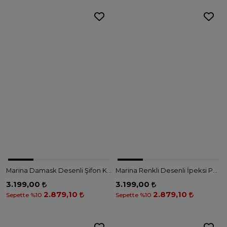
Marina Damask Desenli Şifon Kimono – P2515 - SİYAH
Marina Renkli Desenli İpeksi Pareo – P2513-2 - SAX
3.199,00
3.199,00
2.879,10
2.879,10
Sepette %10
Sepette %10