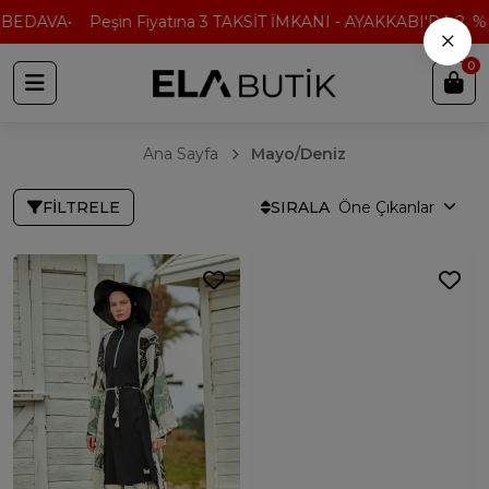
AVA
Peşin Fiyatına 3 TAKSİT İMKANI - AYAKKABI'DA 2. % 50 
×
0
Ana Sayfa
Mayo/Deniz
FILTRELE
SIRALA