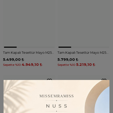
Tam Kapalı Tesettür Mayo M2530 - LACİVERT
Tam Kapalı Tesettür Mayo M2526-2 - İNDİGO
5.499,00
5.799,00
4.949,10
5.219,10
Sepette %10
Sepette %10