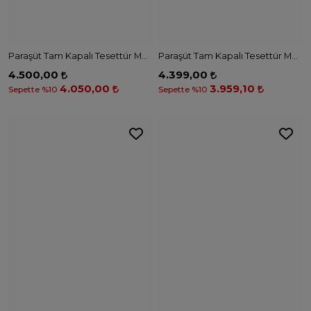
Tam Kapalı Tesettür Mayo M2506 - SİYAH
Andalus Tam Kapalı Tesettür Mayo A2502 - HAKİ
5.999,00
2.099,90
5.399,10
1.889,91
Sepette %10
Sepette %10