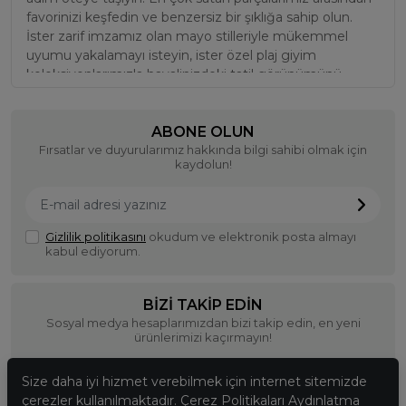
© 2023
Ela Butik
. Tüm hakları saklıdır.
256 BitSSL
Encryption
®
Hipotenüs
Yeni Nesil E-Ticaret Sistemleri ile Hazırlanmıştır.
Size daha iyi hizmet verebilmek için internet sitemizde
çerezler kullanılmaktadır. Çerez Politikaları Aydınlatma