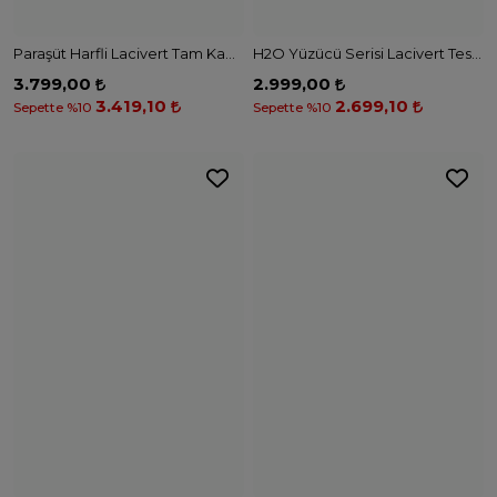
Andalus Tam Kapalı Tesettür Mayo A2502 - KAHVE
Andalus Tam Kapalı Tesettür Mayo A2501-1 - FÜME
2.099,90
1.999,00
1.889,91
1.799,10
Sepette %10
Sepette %10