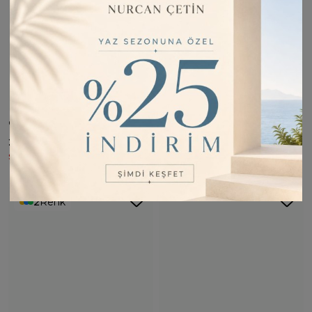
Geometrik Siyah Kimono Kaftan P2337 - SİYAH
Marina 4’lü Siyah Desenli Tesettür Mayo M2323 - SİYAH
2.899,00
3.499,00
2.609,10
3.149,10
Sepette %10
Sepette %10
2
Renk