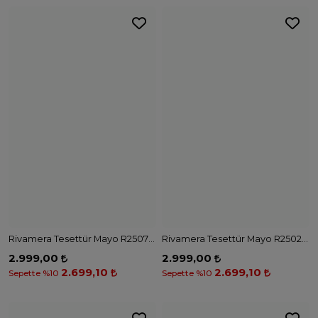
Tam Kapalı Tesettür Mayo M2516 - HAKİ
Paraşüt Siyah Tam Kapalı Tesettür Mayo M2423 - SİYAH BEJ
5.499,00
4.899,00
4.949,10
4.409,10
Sepette %10
Sepette %10