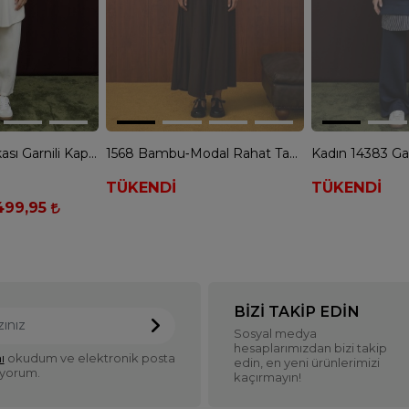
Kadın 14306 Arkası Garnili Kapüşonlu Pantolonlu Takım - BEJ
1568 Bambu‑Modal Rahat Takım - KAHVE
TÜKENDİ
TÜKENDİ
.499,95
BIZI TAKIP EDIN
Sosyal medya
hesaplarımızdan bizi takip
ı
okudum ve elektronik posta
edin, en yeni ürünlerimizi
iyorum.
kaçırmayın!