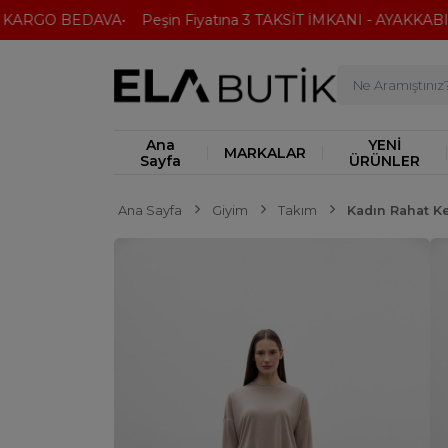
ARGO BEDAVA
Peşin Fiyatına 3 TAKSİT İMKANI - AYAKKABI'DA
Ana
YENİ
MARKALAR
Sayfa
ÜRÜNLER
Ana Sayfa
Giyim
Takım
Kadın Rahat 