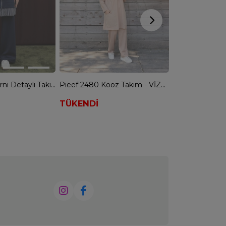
Kadın 14383 Garni Detaylı Takım - LACİVERT
Pieef 2480 Kooz Takım - VİZON
TÜKENDİ
6.399,90
4
Sepette %25