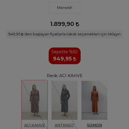
Merwish
1.899,90
949,95
'den başlayan fiyatlarla taksit seçenekleri için tıklayın
Sepette %50
949,95
Renk:
ACI KAHVE
ACI KAHVE
ANTRASİT
SOMON