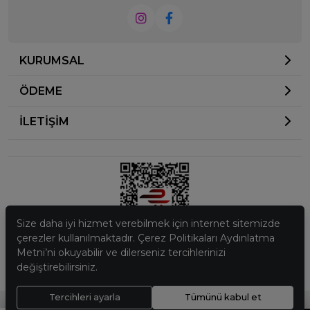
KURUMSAL
ÖDEME
İLETİŞİM
Size daha iyi hizmet verebilmek için internet sitemizde
çerezler kullanılmaktadır. Çerez Politikaları Aydınlatma
Metni’ni okuyabilir ve dilerseniz tercihlerinizi
© 2023
Ela Butik
. Tüm hakları saklıdır.
değiştirebilirsiniz.
256 BitSSL
Encryption
Tercihleri ayarla
Tümünü kabul et
®
Hipotenüs
Yeni Nesil E-Ticaret Sistemleri ile Hazırlanmıştır.