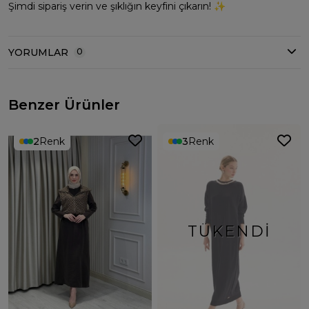
Şimdi sipariş verin ve şıklığın keyfini çıkarın! ✨
YORUMLAR
0
Benzer Ürünler
2
Renk
3
Renk
TÜKENDI