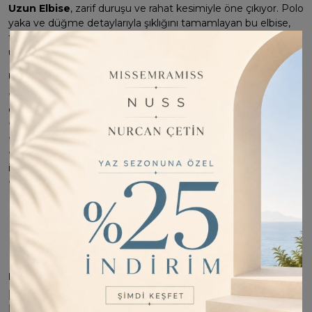
Uzun Elbise
, zarif duruşu ve rahat kesimiyle öne çıkıyor. Polo
yaka ve düğme detaylarıyla şıklığını tamamlayan bu elbise,
tak/çıkar kemeri sayesinde farklı stillere uyarlanabilir. 135 cm
uzunluğu ile hem şık hem de modern bir görünüm sunar.
Ürün Özellikleri:
✔
Kumaş:
Pamuk Bambu (Hafif, nefes alabilen ve yumuşak
doku)
✔
Boy:
135 cm
✔
Tasarım:
Polo yaka, uzun kollu, düğme detaylı
✔
Ekstra Özellik:
Tak/çıkar kemer ile farklı stiller yaratma
imkanı
✔
Beden Seçenekleri:
1 Beden:
36/38/40 uyumlu
2 Beden:
42/44/46 uyumlu
✔
Renk:
Kahverengi
✔
Manken Bilgileri:
Boy: 175 cm | Giydiği Beden: 1
Neden Bu Ürünü Tercih Etmelisiniz?
✅ Pamuk bambu kumaşı ile gün boyu rahatlık sağlar.
✅ Polo yaka tasarımı ile klasik ve modern şıklık sunar.