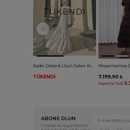
TÜKENDI
Kadın Desenli Uzun Saten Krep Elbise - BEYAZ
TÜKENDİ
7.199,90
5.
Sepette %25
ABONE OLUN
Fırsatlar ve duyurularımız