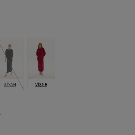
SİYAH
VİŞNE