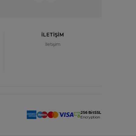
İLETİŞİM
İletişim
256 BitSSL
Encryption