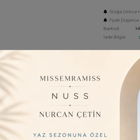
Stoğa Girince 
Fiyatı Düşünce
Barkod:
Mİ
İade Bilgisi:
ÜRÜN BILGISI
Hassas üründü
Missemramiss A
Siyah
Taş işlemelid
kombinleyebil
Bedenler: 1-2
Bel:106cm Base
2 Beden=Göğüs
Boy:122cmcivar