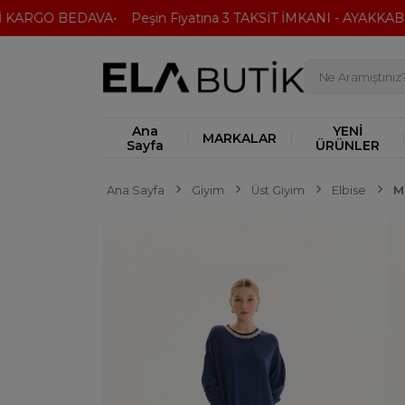
KARGO BEDAVA
Peşin Fiyatına 3 TAKSİT İMKANI - AYAKKABI'DA
Ana
YENİ
MARKALAR
Sayfa
ÜRÜNLER
Ana Sayfa
Giyim
Üst Giyim
Elbise
M