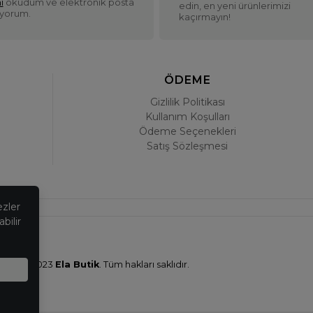
ı
okudum ve elektronik posta
edin, en yeni ürünlerimizi
iyorum.
kaçırmayın!
ÖDEME
Gizlilik Politikası
Kullanım Koşulları
Ödeme Seçenekleri
Satış Sözleşmesi
ezler
bilir
© 2023
Ela Butik
. Tüm hakları saklıdır.