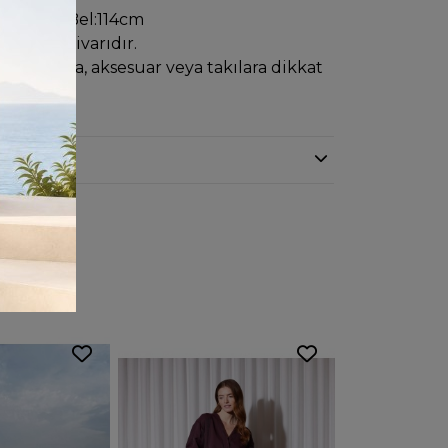
:114cm Bel:114cm
y:123cmcivarıdır.
ında, çanta, aksesuar veya takılara dikkat