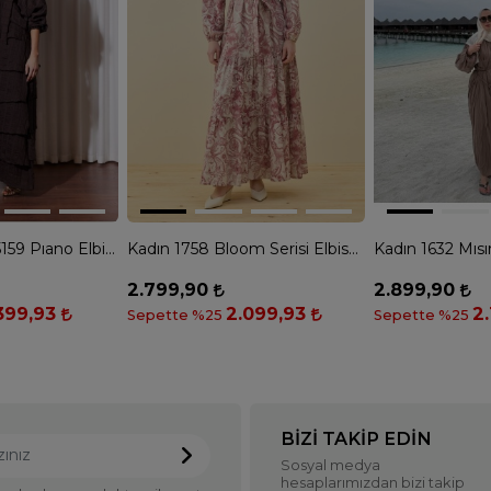
Missemramiss 5159 Pıano Elbise - KAHVE
Kadın 1758 Bloom Serisi Elbise - BORDO
Kadın 1632 Mısı
2.799,90
2.899,90
399,93
2.099,93
2
Sepette %25
Sepette %25
BIZI TAKIP EDIN
Sosyal medya
hesaplarımızdan bizi takip