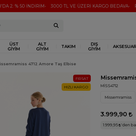
 2. % 50 İNDİRİM
3000 TL VE ÜZERİ KARGO BEDAVA
Peşi
ÜST
ALT
DIŞ
TAKIM
AKSESUA
GİYİM
GİYİM
GİYİM
issemramiss 4712 Amore Taş Elbise
Missemramis
FIRSAT
MİSS4712
HIZLI KARGO
Missemramiss
3.999,90
1.999,95
'den baş