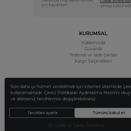
hakkında bilgi sahibi olmak
Gizlilik politikasın
için kaydolun!
almayı kabul ed
KURUMSAL
Hakkımızda
Güvenlik
Teslimat ve İade Şartları
Kargo Seçenekleri
Size daha iyi hizmet verebilmek için internet sitemizde çer
kullanılmaktadır. Çerez Politikaları Aydınlatma Metni’ni okuya
ve dilerseniz tercihlerinizi değiştirebilirsiniz.
Tercihleri ayarla
Tümünü kabul et
Gizlilik ve Çerez Politikası