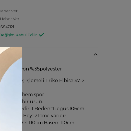
Haber Ver
 Haber Ver
SS47121
Değişim Kabul Edilir
r. %65 rayon %35polyester
more Taş İşlemeli Triko Elbise 4712
ir.Hem şık hem spor
eceğiniz bir ürün.
-3 şeklindedir. 1 Beden=Göğüs:106cm
n: 106cm Boy:121cmcivarıdır.
:110cm Bel:110cm Basen: 110cm
ıdır.