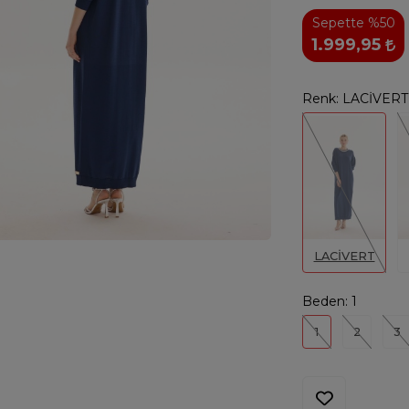
Sepette %50
1.999,95
Renk:
LACİVERT
LACİVERT
Beden:
1
1
2
3