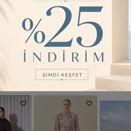
3 Beden=Göğüs
Basen:114cmBo
Kullanım sıras
edilmelidir.
YORUMLAR
0