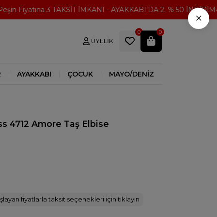
n Fiyatına 3 TAKSİT İMKANI - AYAKKABI'DA 2. % 50 İNDİRİM
3
×
0
0
ÜYELIK
R
AYAKKABI
ÇOCUK
MAYO/DENİZ
s 4712 Amore Taş Elbise
layan fiyatlarla taksit seçenekleri için tıklayın