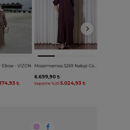
r Elbise - VİZON
Missemramiss 5269 Nakışlı Gömlek Elbise - BORDO
6.699,90
1.199,90
.174,93
5.024,93
8
Sepette %25
Sepette %25