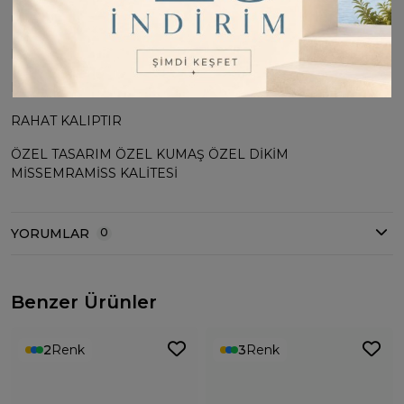
ÜRÜN BOYU : 90CM
MANKEN ÖLÇÜLERİ : 1.67 BOY 55 KG
MANKENİN GİYDİĞİ 36 BEDENDİR
RAHAT KALIPTIR
ÖZEL TASARIM ÖZEL KUMAŞ ÖZEL DİKİM
MİSSEMRAMİSS KALİTESİ
YORUMLAR
0
Benzer Ürünler
2
Renk
3
Renk