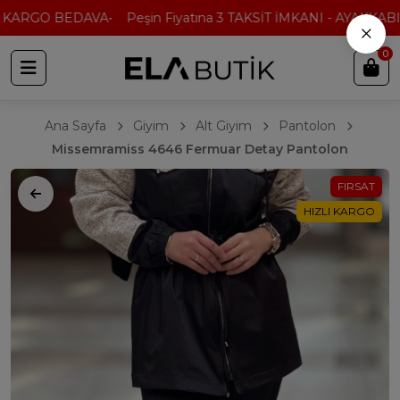
 KARGO BEDAVA
Peşin Fiyatına 3 TAKSİT İMKANI - AYAKKABI'
×
0
Ana Sayfa
Giyim
Alt Giyim
Pantolon
Missemramiss 4646 Fermuar Detay Pantolon
FIRSAT
HIZLI KARGO