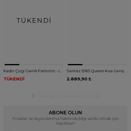
TÜKENDI
Kadın Çizgi Garnili Pantolon - LACİVERT
Sentez 5565 Queen Kısa Geniş Paça Pantolon - LACİVERT
TÜKENDİ
2.889,90
ABONE OLUN
Fırsatlar ve duyurularımız hakkında bilgi sahibi olmak için
kaydolun!