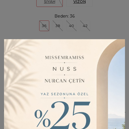
SİYAH
VİZON
Beden:
36
36
38
40
42
Stoğa Girince Haber Ver
Fiyatı Düşünce Haber Ver
Barkod:
MİSS46461
İade Bilgisi:
Değişim Kabul Edilir
Bu Ürünü Paylaş
ÜRÜN BILGISI
ÜRÜN KUMAŞI : COTTON/PES