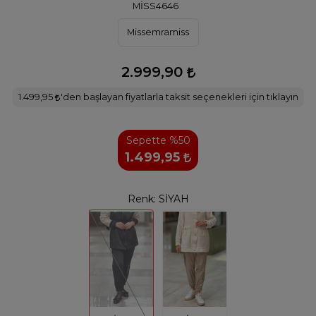
MİSS4646
Missemramiss
2.999,90
1.499,95
'den başlayan fiyatlarla taksit seçenekleri için tıklayın
Sepette %50
1.499,95
Renk:
SİYAH