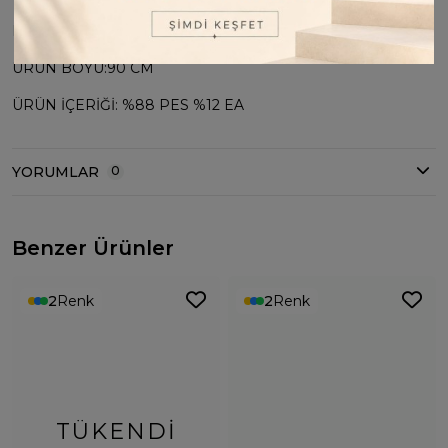
MANKEN BOYU:170 CM
ÜRÜN BOYU:90 CM
ÜRÜN İÇERİĞİ: %88 PES %12 EA
YORUMLAR
0
Benzer Ürünler
2
Renk
2
Renk
TÜKENDI