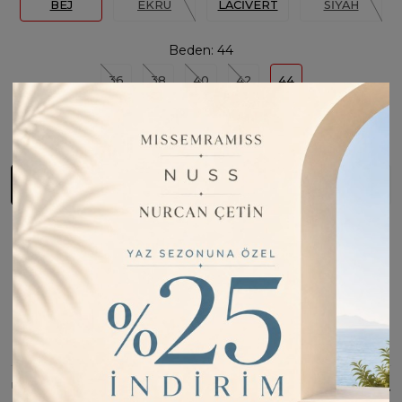
BEJ
EKRU
LACİVERT
SİYAH
Beden:
44
36
38
40
42
44
Son
1
Ürün
Sepete Ekle
Fiyatı Düşünce Haber Ver
Barkod:
MİSS441675
Kargo Bilgisi:
1 iş günü içinde kargoda
İade Bilgisi:
Değişim Kabul Edilir
Bu Ürünü Paylaş
ÜRÜN BILGISI