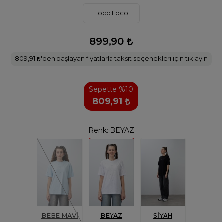
Loco Loco
899,90
809,91
'den başlayan fiyatlarla taksit seçenekleri için tıklayın
Sepette %10
809,91
Renk:
BEYAZ
BEBE MAVİ
BEYAZ
SİYAH