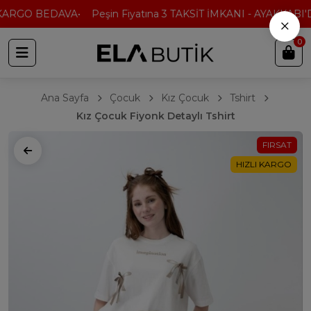
KARGO BEDAVA
Peşin Fiyatına 3 TAKSİT İMKANI - AYAKKABI'D
×
0
Ana Sayfa
Çocuk
Kız Çocuk
Tshirt
Kız Çocuk Fiyonk Detaylı Tshirt
FIRSAT
HIZLI KARGO