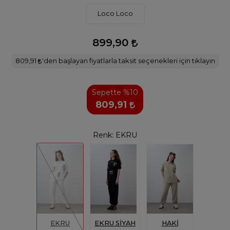
Loco Loco
899,90
809,91
'den başlayan fiyatlarla taksit seçenekleri için tıklayın
Sepette %10
809,91
Renk:
EKRU
EKRU
EKRU SİYAH
HAKİ