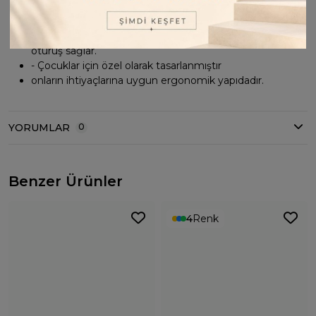
- Pamuklu materyali cildi tahriş etmeden yumuşak bir
dokunuş hissi verir.
- Relaxed kalıbı sayesinde vücudu sarmayan, rahat bir
oturuş sağlar.
- Çocuklar için özel olarak tasarlanmıştır
onların ihtiyaçlarına uygun ergonomik yapıdadır.
YORUMLAR
0
Benzer Ürünler
4
Renk