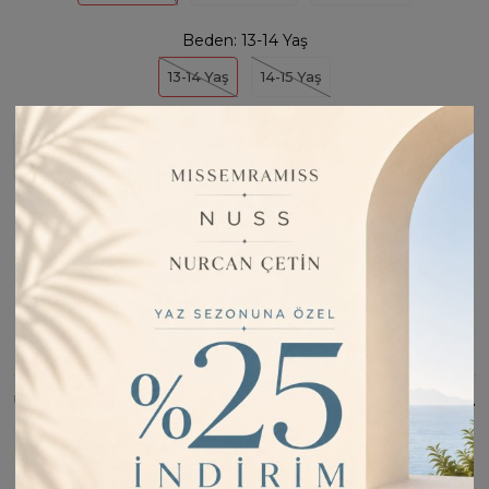
Beden:
13-14 Yaş
13-14 Yaş
14-15 Yaş
Stoğa Girince Haber Ver
Fiyatı Düşünce Haber Ver
Barkod:
LOC74885
İade Bilgisi:
Değişim Kabul Edilir
Bu Ürünü Paylaş
ÜRÜN BILGISI
Standart boy kesimiyle vücuda tam oturur ve hareket
özgürlüğü Sağlar