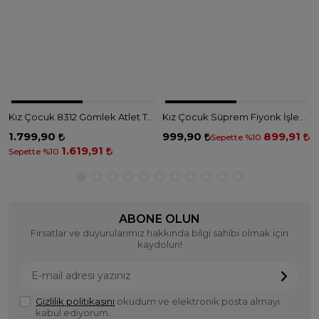
Kız Çocuk 8312 Gömlek Atlet Tshirt - EKRU LACİVERT
Kız Çocuk Süprem Fiyonk İşlemeli Tshirt - SİYAH
1.799,90
999,90
899,91
Sepette %10
1.619,91
Sepette %10
ABONE OLUN
Fırsatlar ve duyurularımız hakkında bilgi sahibi olmak için
kaydolun!
Gizlilik politikasını
okudum ve elektronik posta almayı
kabul ediyorum.