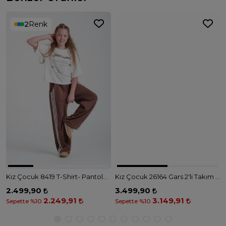
2
Renk
Kız Çocuk 8419 T-Shirt- Pantolon 2 İplik Takım - EKRU KAHVE
Kız Çocuk 26164 Gars 2'li Takım - MAVİ
2.499,90
3.499,90
2.249,91
3.149,91
Sepette %10
Sepette %10