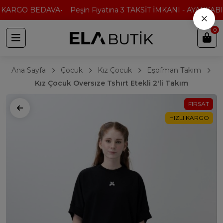
 KARGO BEDAVA
Peşin Fiyatına 3 TAKSİT İMKANI - AYAKKABI'
×
0
Ana Sayfa
Çocuk
Kız Çocuk
Eşofman Takım
Kız Çocuk Oversıze Tshırt Etekli 2'li Takım
FIRSAT
HIZLI KARGO