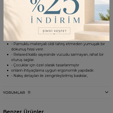
özgürlüğü Sağlar
- Çift cepli tasarımı küçük eşyaların taşınması için pratik
bir çözüm sunar
- Şeritli detaylar ile şık ve modern bir görünüm kazandırır
- Sportswear koleksiyonunun bir parçası olarak spor
şıklığını günlük yaşama taşır
- Geniş paça tasarımı, hareket serbestliği sağlarken
trend bir görünüm sunar
- Pamuklu materyali cildi tahriş etmeden yumuşak bir
dokunuş hissi verir.
- Relaxed kalıbı sayesinde vücudu sarmayan, rahat bir
oturuş sağlar.
- Çocuklar için özel olarak tasarlanmıştır
onların ihtiyaçlarına uygun ergonomik yapıdadır.
- Nakış detayları ile zenginleştirilmiş baskılar,
YORUMLAR
0
Benzer Ürünler