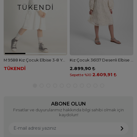
TÜKENDI
M 9588 Kız Çocuk Elbise 3-8 YAŞ - EKRU
Kız Çocuk 36137 Desenli Elbise - BEJ
TÜKENDİ
2.899,90
2.609,91
Sepette %10
ABONE OLUN
Fırsatlar ve duyurularımız hakkında bilgi sahibi olmak için
kaydolun!