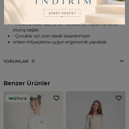
- Pamuklu materyali cildi tahriş etmeden yumuşak bir
dokunuş hissi verir.
- Relaxed kalıbı sayesinde vücudu sarmayan, rahat bir
oturuş sağlar.
- Çocuklar için özel olarak tasarlanmıştır
onların ihtiyaçlarına uygun ergonomik yapıdadır.
YORUMLAR
0
Benzer Ürünler
2
Renk