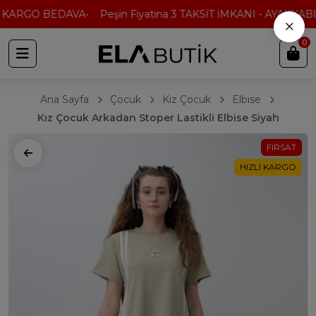
 KARGO BEDAVA
Peşin Fiyatına 3 TAKSİT İMKANI - AYAKKABI'
×
0
Ana Sayfa
Çocuk
Kız Çocuk
Elbise
Kız Çocuk Arkadan Stoper Lastikli Elbise Siyah
FIRSAT
HIZLI KARGO