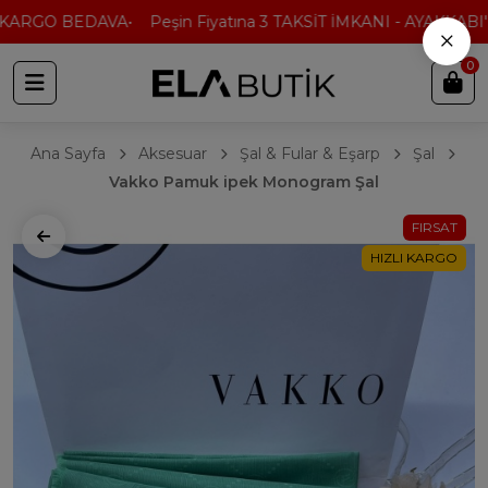
KARGO BEDAVA
Peşin Fiyatına 3 TAKSİT İMKANI - AYAKKABI'D
×
0
Ana Sayfa
Aksesuar
Şal & Fular & Eşarp
Şal
Vakko Pamuk ipek Monogram Şal
FIRSAT
HIZLI KARGO