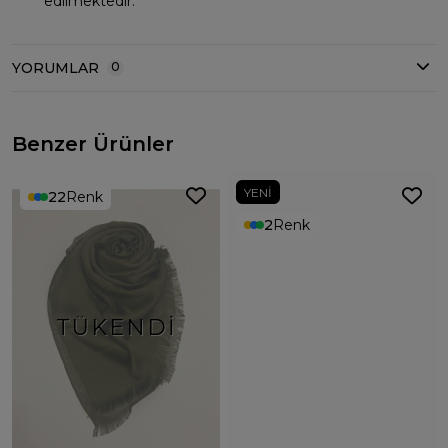
edilmektedir.
YORUMLAR
0
Benzer Ürünler
YENI
22
Renk
2
Renk
TÜKENDI