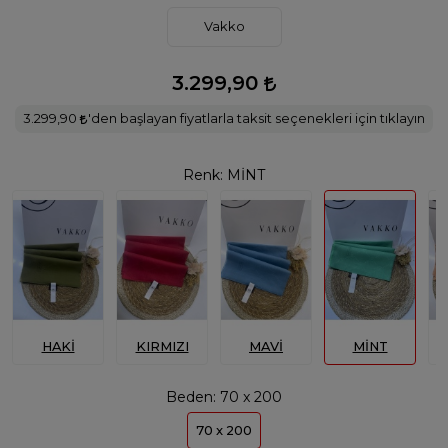
Vakko
3.299,90
3.299,90
'den başlayan fiyatlarla taksit seçenekleri için tıklayın
Renk:
MİNT
HAKİ
KIRMIZI
MAVİ
MİNT
Beden:
70 x 200
70 x 200