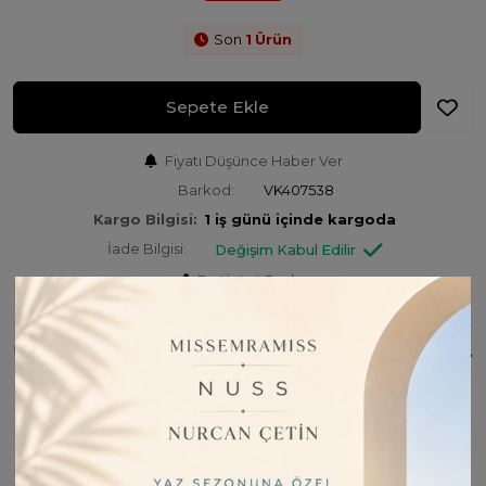
Son
1
Ürün
Sepete Ekle
Fiyatı Düşünce Haber Ver
Barkod:
VK407538
Kargo Bilgisi:
1 iş günü içinde kargoda
İade Bilgisi:
Değişim Kabul Edilir
Bu Ürünü Paylaş
ÜRÜN BILGISI
VAKKO MONOGRAM PAMUK İPEK ŞAL ÜRÜN ÖLÇÜ
VE KUMAŞ TÜRÜ BİLGİSİ: Ürünümüz 68x200 cm
ölçülerinde olup, %60 pamuk %40 saf ipek kumaştan
üretilmiştir.