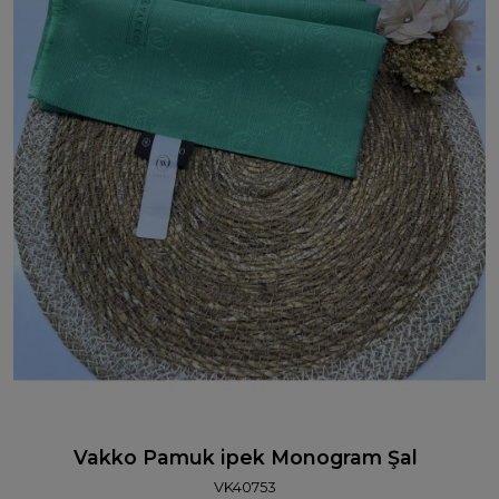
Vakko Pamuk ipek Monogram Şal
VK40753