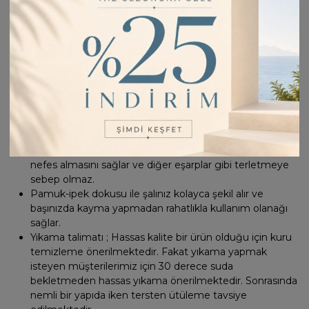
ÜRÜN GENEL ÖZELLİKLERİ: Tesettür giyimde kalitenin
ve şıklığın öncüsü olan Vakko'dan tarzınızı yansıtacak
yeni sezon ürünler sizlerle.
En iyi kalite ipekten Vakko için özel olarak dokunmuş
pamuğun en özel baskılar ile buluştuğu şallar bu
sezonda kıyafetlerinizin tamamlayıcısı ve zerafetinizin
simgesi olacak.
Ürünümüz pamuk dokuma olduğu için kullanımı rahat
olup, üretimi esnasında sağlığa zararlı hiçbir madde
kullanılmamıştır.
Pamuk-ipek dokuma yapısı sayesinde saç derinizin
nefes almasını sağlar ve diğer eşarplar gibi terletmeye
sebep olmaz.
Pamuk-ipek dokusu ile şalınız kolayca şekil alır ve
başınızda kayma yapmadan rahatlıkla kullanım olanağı
sağlar.
Yıkama talimatı ; Hassas kalite bir ürün olduğu için kuru
temizleme önerilmektedir. Fakat yıkama yapmak
isteyen müşterilerimiz için 30 derece suda
bekletmeden hassas yıkama önerilmektedir. Sonrasında
nemli bir yapıda iken tersten ütüleme tavsiye