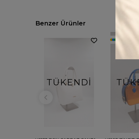
Benzer Ürünler
2
Renk
TÜKENDI
TÜK