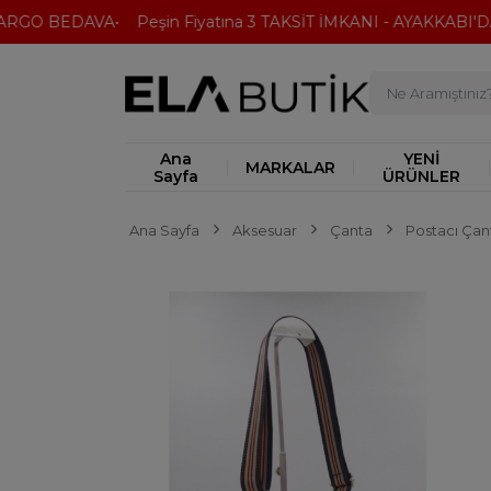
RGO BEDAVA
Peşin Fiyatına 3 TAKSİT İMKANI - AYAKKABI'DA 
Ana
YENİ
MARKALAR
Sayfa
ÜRÜNLER
Ana Sayfa
Aksesuar
Çanta
Postacı Çan