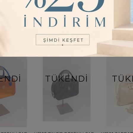
2
Renk
3
Renk
ENDI
TÜKENDI
TÜK