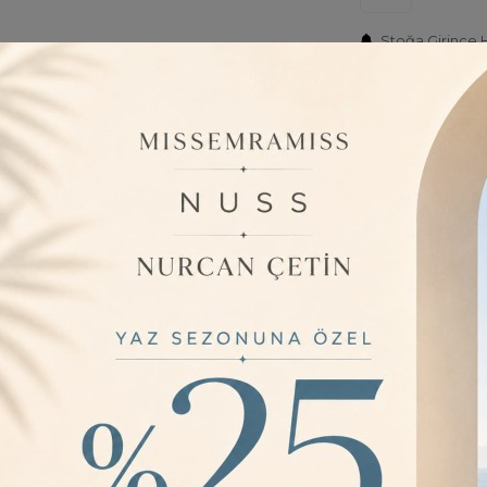
Stoğa Girince 
Fiyatı Düşünce
Barkod:
61
İade Bilgisi:
ÜRÜN BILGISI
İmalat, Malzeme :
Genişlik : 19 c
Kampanya fiyatın
bulunmaktadır. ; 
belirlemektedir. ; 
YORUMLAR
0