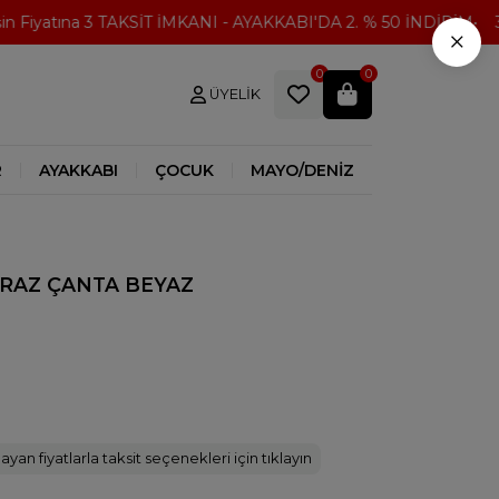
 Fiyatına 3 TAKSİT İMKANI - AYAKKABI'DA 2. % 50 İNDİRİM
30
×
0
0
ÜYELIK
R
AYAKKABI
ÇOCUK
MAYO/DENİZ
RAZ ÇANTA BEYAZ
ayan fiyatlarla taksit seçenekleri için tıklayın