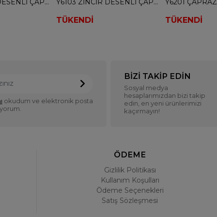
Y6103 ZİNCİR DESENLİ ÇAPRAZ ÇANTA - TURUNCU
Y6103 ZİNCİR DESENLİ ÇAPRAZ ÇANTA - SİYAH
Y6201 ÇAPRAZ
TÜKENDİ
TÜKENDİ
BIZI TAKIP EDIN
Sosyal medya
hesaplarımızdan bizi takip
ı
okudum ve elektronik posta
edin, en yeni ürünlerimizi
iyorum.
kaçırmayın!
ÖDEME
Gizlilik Politikası
Kullanım Koşulları
Ödeme Seçenekleri
Satış Sözleşmesi