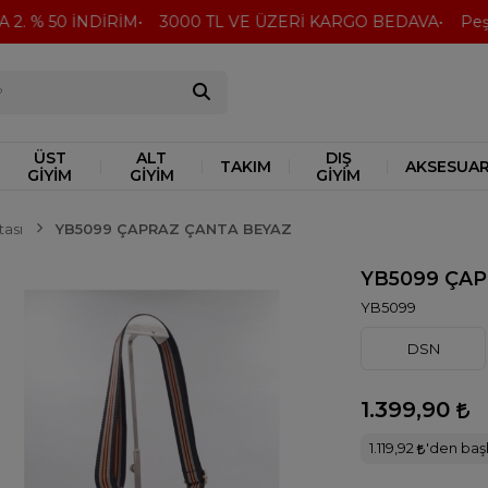
2. % 50 İNDİRİM
3000 TL VE ÜZERİ KARGO BEDAVA
Peşin
ÜST
ALT
DIŞ
TAKIM
AKSESUA
GİYİM
GİYİM
GİYİM
tası
YB5099 ÇAPRAZ ÇANTA BEYAZ
YB5099 ÇAP
YB5099
DSN
1.399,90
1.119,92
'den başl