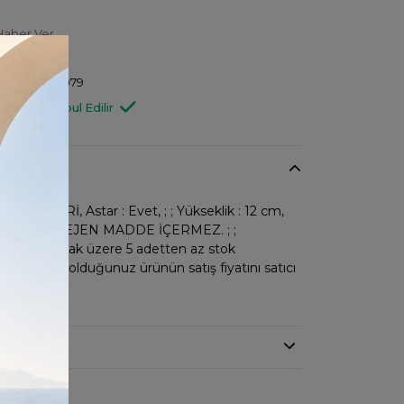
Haber Ver
 Haber Ver
597546084079
Değişim Kabul Edilir
 SUNİ DERİ, Astar : Evet, ; ; Yükseklik : 12 cm,
m ; ; KANSOREJEN MADDE İÇERMEZ. ; ;
dan satılmak üzere 5 adetten az stok
; İncelemiş olduğunuz ürünün satış fiyatını satıcı
;