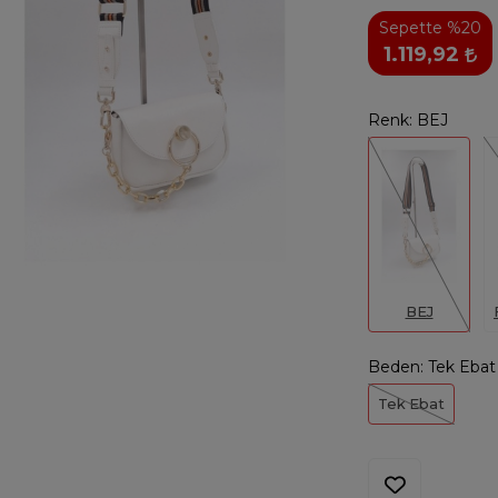
Sepette %20
1.119,92
Renk:
BEJ
BEJ
Beden:
Tek Ebat
Tek Ebat