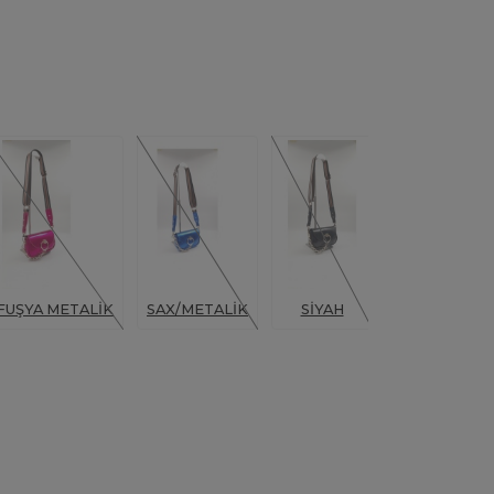
FUŞYA METALİK
SAX/METALİK
SİYAH
TURUNCU