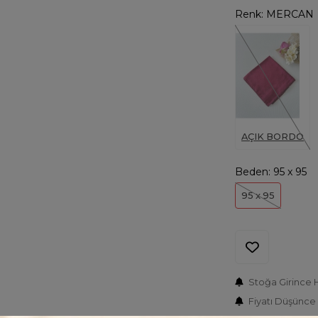
Renk:
MERCAN
AÇIK BORDO
Beden:
95 x 95
95 x 95
Stoğa Girince 
Fiyatı Düşünce