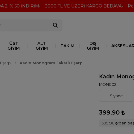
2. % 50 İNDİRİM
3000 TL VE ÜZERİ KARGO BEDAVA
Peşin
ÜST
ALT
DIŞ
TAKIM
AKSESUA
GİYİM
GİYİM
GİYİM
Eşarp
Kadın Monogram Jakarlı Eşarp
Kadın Monog
MON002
Siyane
399,90
399,90
'den başl