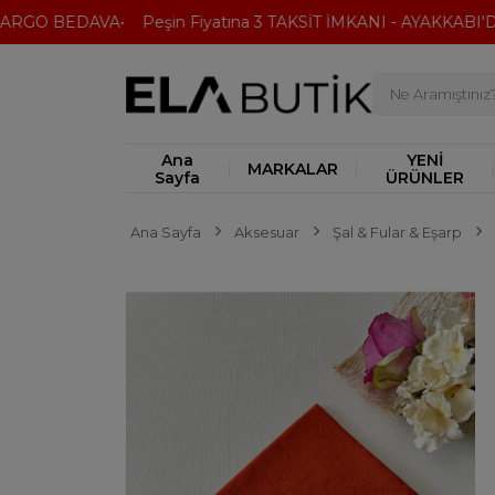
ARGO BEDAVA
Peşin Fiyatına 3 TAKSİT İMKANI - AYAKKABI'DA 
Ana
YENİ
MARKALAR
Sayfa
ÜRÜNLER
Ana Sayfa
Aksesuar
Şal & Fular & Eşarp