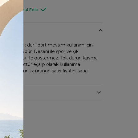
ON00221
Değişim Kabul Edilir
kuma pamuk dur ; dört mevsim kullanım için
ebatı 95*95'dür. Deseni ile spor ve şık
nü dik durur. Iç göstermez. Tok durur. Kayma
mez. ; tesettür eşarp olarak kullanıma
emiş olduğunuz ürünün satış fiyatını satıcı