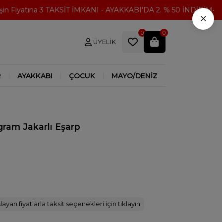
 Fiyatına 3 TAKSİT İMKANI - AYAKKABI'DA 2. % 50 İNDİRİM
30
×
0
0
ÜYELIK
R
AYAKKABI
ÇOCUK
MAYO/DENİZ
ram Jakarlı Eşarp
ayan fiyatlarla taksit seçenekleri için tıklayın