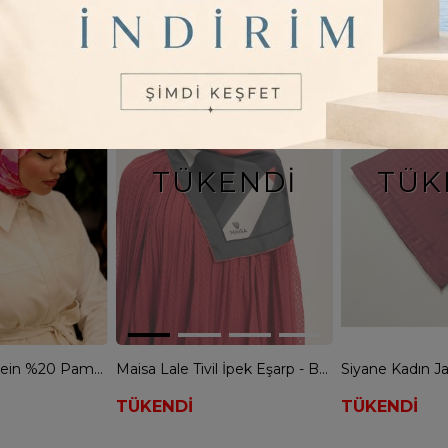
2
Renk
24
Renk
TÜKENDI
TÜK
Fenza Scarf Serein %20 Pamuk % 80 Viskon Eşarp - FUŞYA
Maisa Lale Tivil İpek Eşarp - BORDO
TÜKENDİ
TÜKENDİ