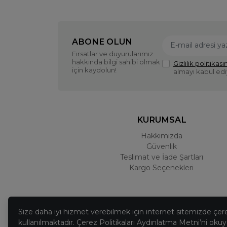
ABONE OLUN
Fırsatlar ve duyurularımız
hakkında bilgi sahibi olmak
Gizlilik politikasın
için kaydolun!
almayı kabul ed
KURUMSAL
Hakkımızda
Güvenlik
Teslimat ve İade Şartları
Kargo Seçenekleri
Size daha iyi hizmet verebilmek için internet sitemizde çer
kullanılmaktadır. Çerez Politikaları Aydınlatma Metni’ni okuya