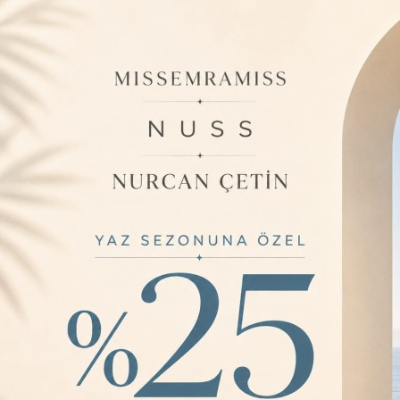
Barkod:
M
İade Bilgisi:
ÜRÜN BILGISI
Ürün özelliği do
uygundur. ; ürün 
görünümlüdür ; ö
yapmaz. Ütü iste
uygundur. ; incel
belirlemektedir ;
YORUMLAR
0