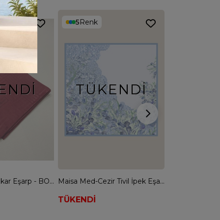
5
Renk
5
Renk
ENDI
TÜKENDI
Siyane Kadın Jakar Eşarp - BORDO
Maisa Med-Cezir Tivil İpek Eşarp - Ky Buz Mavi
TÜKENDİ
4.099,90