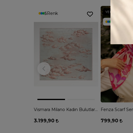
YENI
5
Renk
20
Renk
Vismara Milano Kadın Bulutların Dansı Desenli Tivil İpek Eşarp - PEMBE
3.199,90
799,90