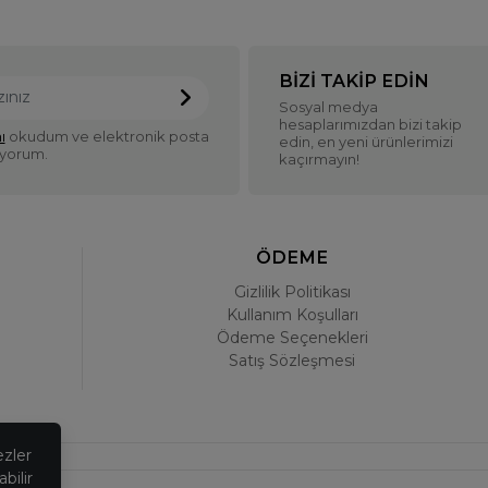
BIZI TAKIP EDIN
Sosyal medya
hesaplarımızdan bizi takip
ı
okudum ve elektronik posta
edin, en yeni ürünlerimizi
iyorum.
kaçırmayın!
ÖDEME
Gizlilik Politikası
Kullanım Koşulları
Ödeme Seçenekleri
Satış Sözleşmesi
ezler
bilir