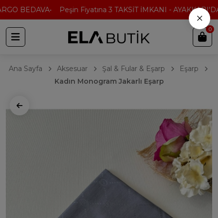
ARGO BEDAVA
Peşin Fiyatına 3 TAKSİT İMKANI - AYAKKABI'DA 
×
0
Ana Sayfa
Aksesuar
Şal & Fular & Eşarp
Eşarp
Kadın Monogram Jakarlı Eşarp