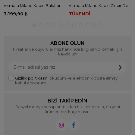
Vismara Milano Kadın Bulutların Dansı Desenli Tivil İpek Eşarp - PEMBE
Vismara Milano Kadın Zincir Desen Tivil İpek Eşarp - KAHVE
3.199,90
TÜKENDİ
ABONE OLUN
Fırsatlar ve duyurularımız hakkında bilgi sahibi olmak için
kaydolun!
Gizlilik politikasını
okudum ve elektronik posta almayı
kabul ediyorum.
BIZI TAKIP EDIN
Sosyal medya hesaplarımızdan bizi takip edin, en yeni
ürünlerimizi kaçırmayın!