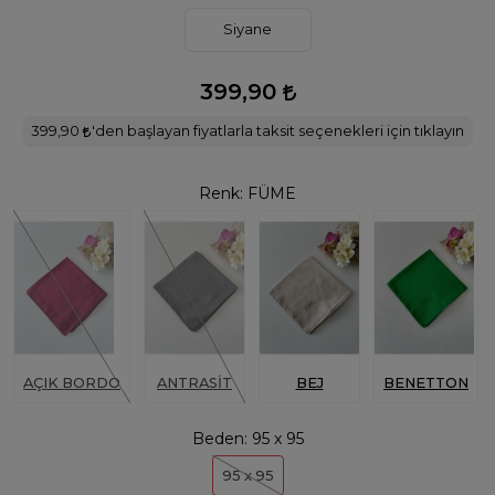
Siyane
399,90
399,90
'den başlayan fiyatlarla taksit seçenekleri için tıklayın
Renk:
FÜME
AÇIK BORDO
ANTRASİT
BEJ
BENETTON
Beden:
95 x 95
95 x 95