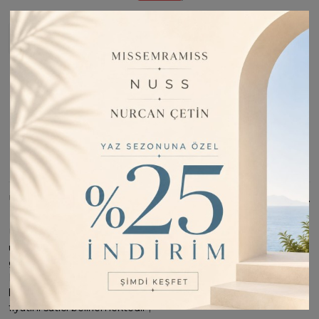
Stoğa Girince Haber Ver
Fiyatı Düşünce Haber Ver
Barkod:
MON0028
İade Bilgisi:
Değişim Kabul Edilir
Bu Ürünü Paylaş
ÜRÜN BILGISI
Ürün özelliği dokuma pamuk dur ; dört mevsim kullanım için
uygundur. ; ürün ebatı 95*95'dür. Deseni ile spor ve şık
görünümlüdür ; önü dik durur. Iç göstermez. Tok durur.
Kayma yapmaz. Ütü istemez. ; tesettür eşarp olarak
kullanıma uygundur. ; incelemiş olduğunuz ürünün satış
fiyatını satıcı belirlemektedir ;