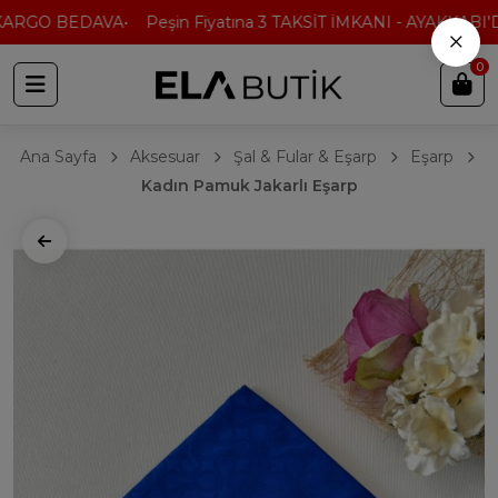
ARGO BEDAVA
Peşin Fiyatına 3 TAKSİT İMKANI - AYAKKABI'DA
×
0
Ana Sayfa
Aksesuar
Şal & Fular & Eşarp
Eşarp
Kadın Pamuk Jakarlı Eşarp