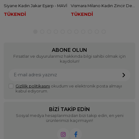
Siyane Kadın Jakar Eşarp - MAVİ
Vismara Milano Kadın Zincir Desen Tivil İpek Eşarp - KAHVE
TÜKENDİ
TÜKENDİ
ABONE OLUN
Fırsatlar ve duyurularımız hakkında bilgi sahibi olmak için
kaydolun!
Gizlilik politikasını
okudum ve elektronik posta almayı
kabul ediyorum.
BIZI TAKIP EDIN
Sosyal medya hesaplarımızdan bizi takip edin, en yeni
ürünlerimizi kaçırmayın!