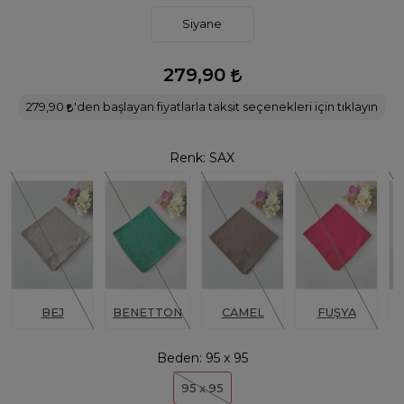
Siyane
279,90
279,90
'den başlayan fiyatlarla taksit seçenekleri için tıklayın
Renk:
SAX
BEJ
BENETTON
CAMEL
FUŞYA
Beden:
95 x 95
95 x 95