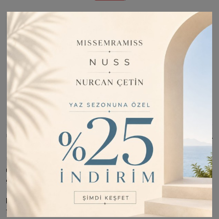
Stoğa Girince Haber Ver
Fiyatı Düşünce Haber Ver
Barkod:
LEOP0015
İade Bilgisi:
Değişim Kabul Edilir
Bu Ürünü Paylaş
ÜRÜN BILGISI
Ürün özelliği dokuma pamuk dur ; dört mevsim kullanım için
uygundur. ; ürün ebatı 95*95'dür. Deseni ile spor ve şık
görünümlüdür ; önü dik durur. Iç göstermez. Tok durur.
Kayma yapmaz. Ütü istemez. ; tesettür eşarp olarak
kullanıma uygundur. ; incelemiş olduğunuz ürünün satış
fiyatını satıcı belirlemektedir ;