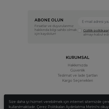
ABONE OLUN
Fırsatlar ve duyurularımız
hakkında bilgi sahibi olmak
Gizlilik politikasın
için kaydolun!
almayı kabul ed
KURUMSAL
Hakkımızda
Güvenlik
Teslimat ve İade Şartları
Kargo Seçenekleri
Size daha iyi hizmet verebilmek için internet sitemizde çer
kullanılmaktadır. Çerez Politikaları Aydınlatma Metni’ni okuya