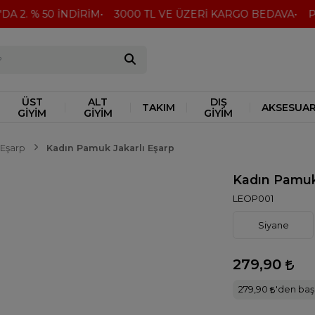
 2. % 50 İNDİRİM
3000 TL VE ÜZERİ KARGO BEDAVA
Peşi
ÜST
ALT
DIŞ
TAKIM
AKSESUA
GİYİM
GİYİM
GİYİM
Eşarp
Kadın Pamuk Jakarlı Eşarp
Kadın Pamuk
LEOP001
Siyane
279,90
279,90
'den başl