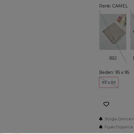
Renk:
CAMEL
BEJ
Beden:
95 x 95
95 x 95
Stoğa Girince 
Fiyatı Düşünce