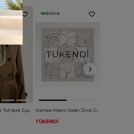
3
Renk
3
Renk
TÜKENDI
Maisa Nevbahar Tivil İpek Eşarp - YAĞ YEŞİLİ
Vismara Milano Kadın Zincir Desen Tivil İpek Eşarp - KOYU VİZON
TÜKENDİ
3.799,90