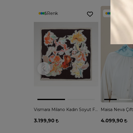
5
Renk
4
Renk
Vismara Milano Kadın Soyut Flora Desenli Tivil İpek Eşarp - KAHVE
3.199,90
4.099,90