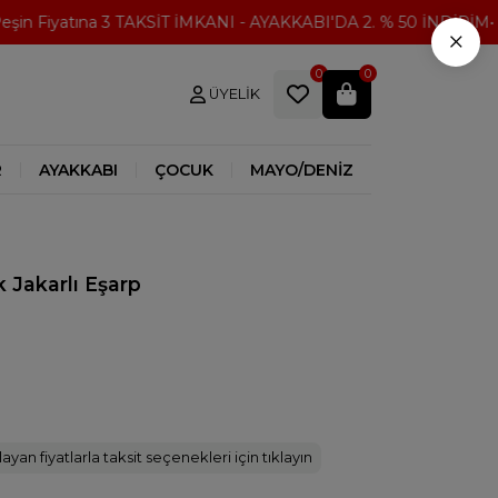
n Fiyatına 3 TAKSİT İMKANI - AYAKKABI'DA 2. % 50 İNDİRİM
3
×
0
0
ÜYELIK
R
AYAKKABI
ÇOCUK
MAYO/DENİZ
 Jakarlı Eşarp
ayan fiyatlarla taksit seçenekleri için tıklayın