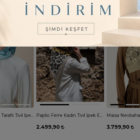
2
Renk
3
Renk
Maisa Neva Çift Taraflı Tivil İpek Eşarp - MAVİ
Paplio Ferre Kadın Tivil İpek Eşarp - VİZON
2.499,90
3.799,90