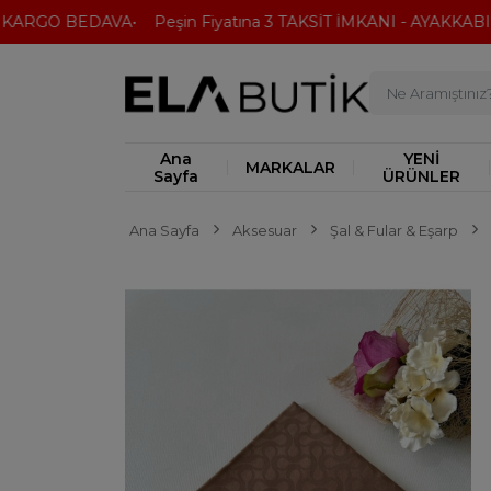
ARGO BEDAVA
Peşin Fiyatına 3 TAKSİT İMKANI - AYAKKABI'DA
Ana
YENİ
MARKALAR
Sayfa
ÜRÜNLER
Ana Sayfa
Aksesuar
Şal & Fular & Eşarp