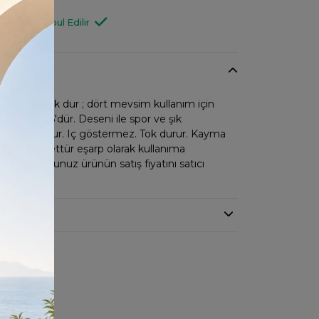
OP00115
Değişim Kabul Edilir
kuma pamuk dur ; dört mevsim kullanım için
ebatı 95*95'dür. Deseni ile spor ve şık
nü dik durur. Iç göstermez. Tok durur. Kayma
mez. ; tesettür eşarp olarak kullanıma
emiş olduğunuz ürünün satış fiyatını satıcı