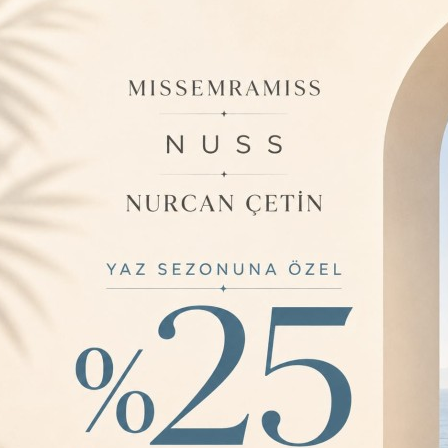
Barkod:
LE
İade Bilgisi:
ÜRÜN BILGISI
Ürün özelliği do
uygundur. ; ürün 
görünümlüdür ; ö
yapmaz. Ütü iste
uygundur. ; incel
belirlemektedir ;
YORUMLAR
0