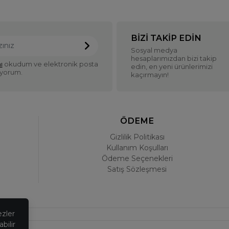
BIZI TAKIP EDIN
Sosyal medya
hesaplarımızdan bizi takip
ı
okudum ve elektronik posta
edin, en yeni ürünlerimizi
iyorum.
kaçırmayın!
ÖDEME
Gizlilik Politikası
Kullanım Koşulları
Ödeme Seçenekleri
Satış Sözleşmesi
ezler
bilir