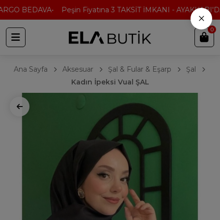
ARGO BEDAVA
Peşin Fiyatına 3 TAKSİT İMKANI - AYAKKABI'DA 
×
0
Ana Sayfa
Aksesuar
Şal & Fular & Eşarp
Şal
Kadın İpeksi Vual ŞAL