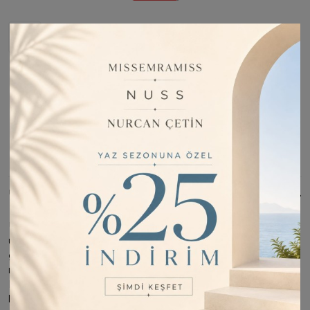
Stoğa Girince Haber Ver
Fiyatı Düşünce Haber Ver
Barkod:
SİN13084
İade Bilgisi:
Değişim Kabul Edilir
Bu Ürünü Paylaş
ÜRÜN BILGISI
Ürün Özelliği İpeksi Vual Şal dır ; Dört Mevsim Kullanım için
uygundur. ; Ürün ebatı 75*195'dür. Deseni ile spor ve şık
görünümlüdür ; Kuş tüyü kadar hafif ve ışıltılıdır. ; Güneşte ve
ışıkta hafif ve ışıltılıdır.; Önü dik durur. İç göstermez. Tok durur.
Kayma yapmaz. Ütü istemez. ; Tesettür Eşarp olarak
kullanıma uygundur. ; İncelemiş olduğunuz ürünün satış