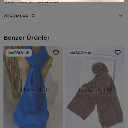
fiyatını satıcı belirlemektedir ;
YORUMLAR
0
Benzer Ürünler
28
Renk
34
Renk
TÜKENDI
TÜKENDI