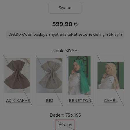
Siyane
599,90
599,90
'den başlayan fiyatlarla taksit seçenekleri için tıklayın
Renk:
SİYAH
AÇIK KAHVE
BEJ
BENETTON
CAMEL
Beden:
75 x 195
75 x 195