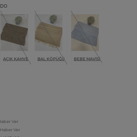
RDO
AÇIK KAHVE
BAL KÖPÜĞÜ
BEBE MAVİSİ
BEJ
Haber Ver
 Haber Ver