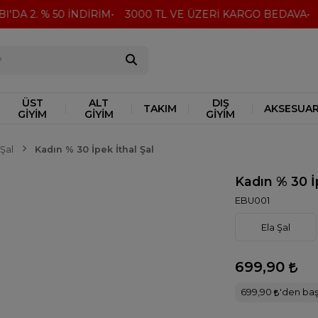
'DA 2. % 50 İNDİRİM
3000 TL VE ÜZERİ KARGO BEDAVA
Pe
ÜST
ALT
DIŞ
TAKIM
AKSESUA
GİYİM
GİYİM
GİYİM
Şal
Kadın % 30 İpek İthal Şal
Kadın % 30 İ
EBU001
Ela Şal
699,90
699,90
'den başl