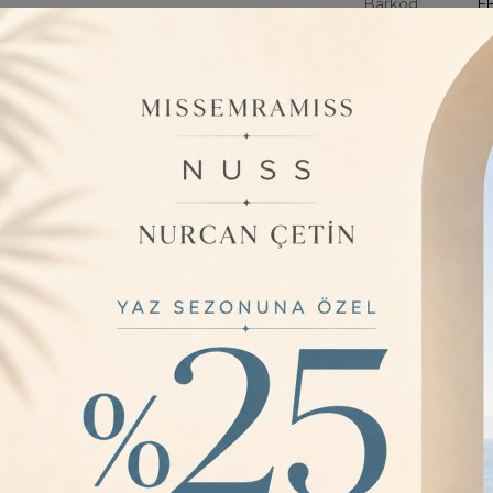
Barkod:
EB
İade Bilgisi:
ÜRÜN BILGISI
15 gün içinde ücre
BUTİK tarafından
durur, İstenilen
İÇERMEZ.; Kampa
stok bulunmaktad
satıcı belirlemekt
YORUMLAR
0