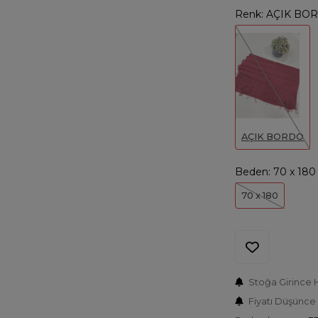
Renk:
AÇIK BO
AÇIK BORDO
Beden:
70 x 180
70 x 180
Stoğa Girince 
Fiyatı Düşünce