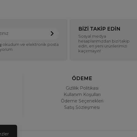
BIZI TAKIP EDIN
Sosyal medya
hesaplarımızdan bizi takip
ı
okudum ve elektronik posta
edin, en yeni ürünlerimizi
iyorum.
kaçırmayın!
ÖDEME
Gizlilik Politikası
Kullanım Koşulları
Ödeme Seçenekleri
Satış Sözleşmesi
ezler