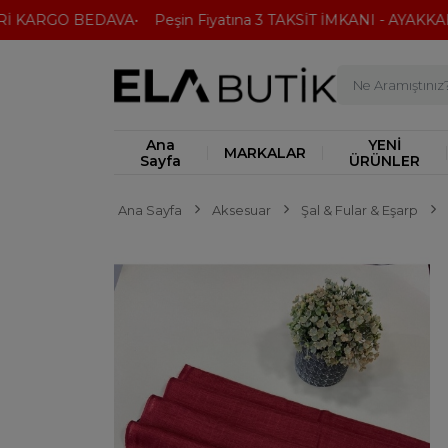
 KARGO BEDAVA
Peşin Fiyatına 3 TAKSİT İMKANI - AYAKKABI
Ana
YENİ
MARKALAR
Sayfa
ÜRÜNLER
Ana Sayfa
Aksesuar
Şal & Fular & Eşarp