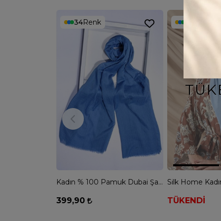
34
Renk
14
Renk
TÜK
Kadın % 100 Pamuk Dubai Şal - MAVİ
399,90
TÜKENDİ