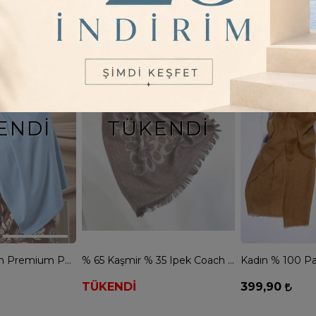
26
Renk
34
Renk
ENDI
TÜKENDI
Silk Home Kadın Premium Penye Şal - BEBE MAVİ
% 65 Kaşmir % 35 Ipek Coach Şal - KARAMEL
TÜKENDİ
399,90