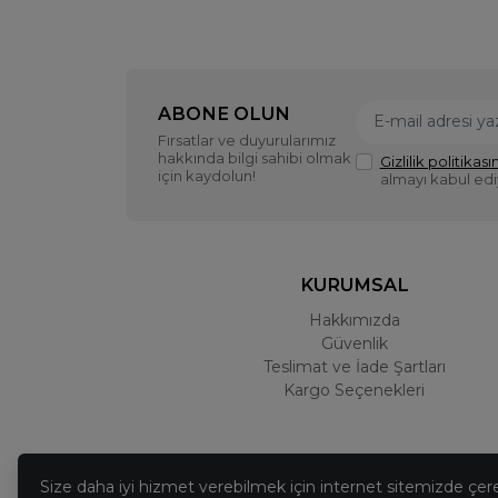
ABONE OLUN
Fırsatlar ve duyurularımız
hakkında bilgi sahibi olmak
Gizlilik politikasın
için kaydolun!
almayı kabul ed
KURUMSAL
Hakkımızda
Güvenlik
Teslimat ve İade Şartları
Kargo Seçenekleri
Size daha iyi hizmet verebilmek için internet sitemizde çer