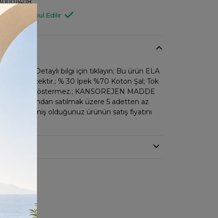
U0011408
Değişim Kabul Edilir
tsiz iade. Detaylı bilgi için tıklayın; Bu ürün ELA
 gönderilecektir.; % 30 İpek %70 Koton Şal; Tok
 şekli alır, İç göstermez.; KANSOREJEN MADDE
nya fiyatından satılmak üzere 5 adetten az
ır.; İncelemiş olduğunuz ürünün satış fiyatını
edir.;