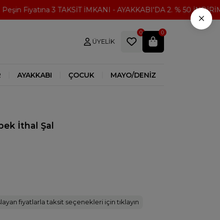
şin Fiyatına 3 TAKSİT İMKANI - AYAKKABI'DA 2. % 50 İNDİRİM
×
0
0
ÜYELIK
R
AYAKKABI
ÇOCUK
MAYO/DENİZ
pek İthal Şal
ayan fiyatlarla taksit seçenekleri için tıklayın