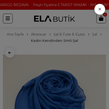
KARGO BEDAVA
Peşin Fiyatına 3 TAKSİT İMKANI - AYAKKABI'D
×
0
Ana Sayfa
Aksesuar
Şal & Fular & Eşarp
Şal
Kadın Kendinden Simli Şal