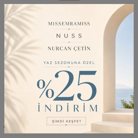
Stoğa Girince Haber Ver
Fiyatı Düşünce Haber Ver
Barkod:
VEY00019
İade Bilgisi:
Değişim Kabul Edilir
Bu Ürünü Paylaş
ÜRÜN BILGISI
PAMUK İPEK KARIŞIMLI ŞAL ; Ebat 90X190 ; EN HAFİF, EN
FERAH ŞAL ; KUMAŞI KOLAY ŞEKİL ALIR- TOK DURUR ;
KANSOREJEN MADDE İÇERMEZ. ; Kampanya fiyatından
satılmak üzere 5 adetten az stok bulunmaktadır. ; İncelemiş
olduğunuz ürünün satış fiyatını satıcı belirlemektedir. ;