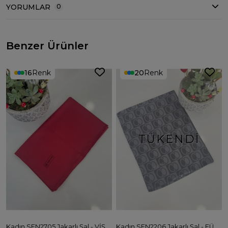
YORUMLAR
0
Benzer Ürünler
16
Renk
20
Renk
TÜKENDI
Kadın SEN2705 Jakarlı Şal - VİŞNE
Kadın SEN2206 Jakarlı Şal - FÜME