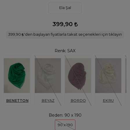
Ela Şal
399,90
399,90
'den başlayan fiyatlarla taksit seçenekleri için tıklayın
Renk:
SAX
BENETTON
BEYAZ
BORDO
EKRU
F
Beden:
90 x 190
90 x 190