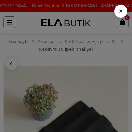
GO BEDAVA
Peşin Fiyatına 3 TAKSİT İMKANI - AYAKKABI'DA 2.
×
0
Ana Sayfa
Aksesuar
Şal & Fular & Eşarp
Şal
Kadın % 30 İpek İthal Şal