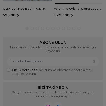
% 20 Ipek Kadın Şal - PUDRA
Valentino Orlandı Siena Logo Desen Jakarlı Şal - ÇAĞLA YEŞİLİ
599,90
1.299,90
ABONE OLUN
Fırsatlar ve duyurularımız hakkında bilgi sahibi olmak için
kaydolun!
Gizlilik politikasını
okudum ve elektronik posta almayı
kabul ediyorum.
BIZI TAKIP EDIN
Sosyal medya hesaplarımızdan bizi takip edin, en yeni
ürünlerimizi kaçırmayın!