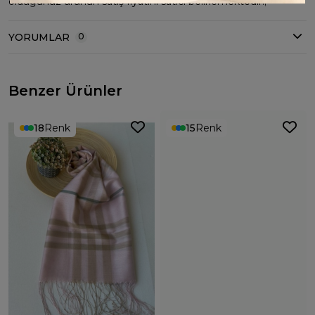
olduğunuz ürünün satış fiyatını satıcı belirlemektedir.;
YORUMLAR
0
Benzer Ürünler
18
Renk
15
Renk