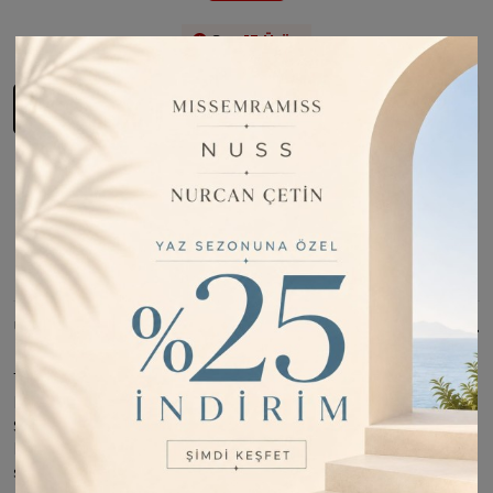
Son
13
Ürün
Sepete Ekle
Fiyatı Düşünce Haber Ver
Barkod:
EBU0001
İade Bilgisi:
Değişim Kabul Edilir
Bu Ürünü Paylaş
ÜRÜN BILGISI
15 gün içinde ücretsiz iade. Detaylı bilgi için tıklayın; Bu ürün
ELA BUTİK tarafından gönderilecektir.; % 30 İpek %70 Koton
Şal; Tok durur, İstenilen şekli alır, İç göstermez.;
KANSOREJEN MADDE İÇERMEZ.; Kampanya fiyatından
satılmak üzere 5 adetten az stok bulunmaktadır.; İncelemiş