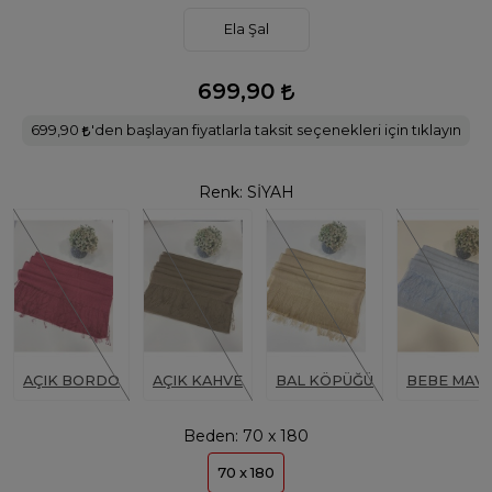
Ela Şal
699,90
699,90
'den başlayan fiyatlarla taksit seçenekleri için tıklayın
Renk:
SİYAH
AÇIK BORDO
AÇIK KAHVE
BAL KÖPÜĞÜ
BEBE MAVİ
Beden:
70 x 180
70 x 180