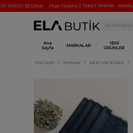
İ KARGO BEDAVA
Peşin Fiyatına 3 TAKSİT İMKANI - AYAKKABI
Ana
YENİ
MARKALAR
Sayfa
ÜRÜNLER
Ana Sayfa
Aksesuar
Şal & Fular & Eşarp