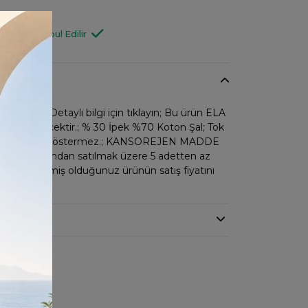
U000124
Değişim Kabul Edilir
tsiz iade. Detaylı bilgi için tıklayın; Bu ürün ELA
 gönderilecektir.; % 30 İpek %70 Koton Şal; Tok
 şekli alır, İç göstermez.; KANSOREJEN MADDE
nya fiyatından satılmak üzere 5 adetten az
ır.; İncelemiş olduğunuz ürünün satış fiyatını
edir.;