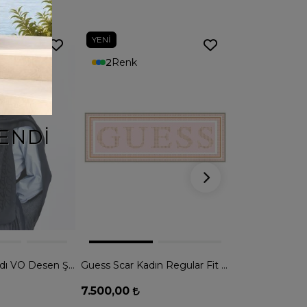
YENI
14
Renk
2
Renk
ENDI
TÜK
Valentino Orlandı VO Desen Şal - LACİVERT
Guess Scar Kadın Regular Fit Şal - PEMBE
7.500,00
TÜKENDİ