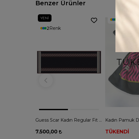
Benzer Ürünler
YENI
14
Renk
2
Renk
TÜK
Guess Scar Kadın Regular Fit Şal - MAVİ
7.500,00
TÜKENDİ