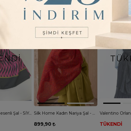
18
Renk
15
Renk
ENDI
TÜK
Kadın Pamuk Desenli Şal - SİYAH FUŞYA
Silk Home Kadın Nariya Şal - KIRMIZI
899,90
TÜKENDİ