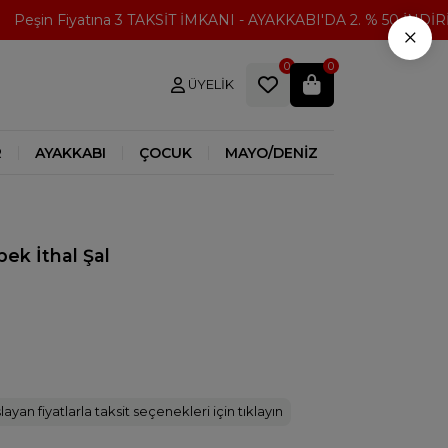
eşin Fiyatına 3 TAKSİT İMKANI - AYAKKABI'DA 2. % 50 İNDİRİM
×
0
0
ÜYELIK
R
AYAKKABI
ÇOCUK
MAYO/DENİZ
pek İthal Şal
ayan fiyatlarla taksit seçenekleri için tıklayın