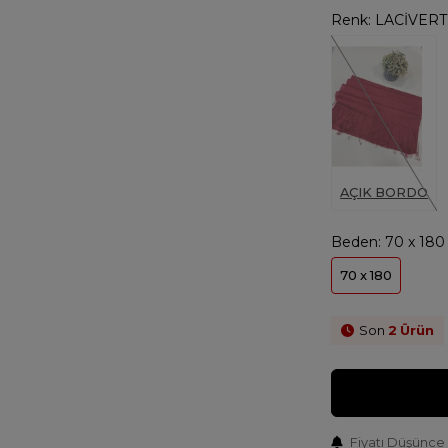
Renk:
LACİVERT
AÇIK BORDO
Beden:
70 x 180
70 x 180
Son
2
Ürün
Fiyatı Düşünce