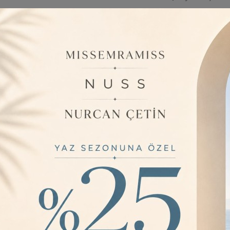
Barkod:
EB
İade Bilgisi:
ÜRÜN BILGISI
15 gün içinde ücre
BUTİK tarafından
durur, İstenilen
İÇERMEZ.; Kampa
stok bulunmaktad
satıcı belirlemekt
YORUMLAR
0