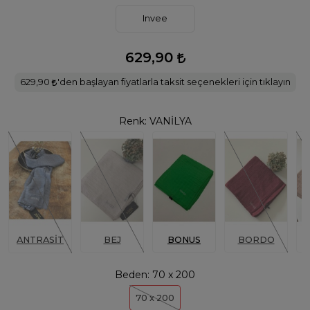
Invee
629,90
629,90
'den başlayan fiyatlarla taksit seçenekleri için tıklayın
Renk:
VANİLYA
ANTRASİT
BEJ
BONUS
BORDO
C
Beden:
70 x 200
70 x 200