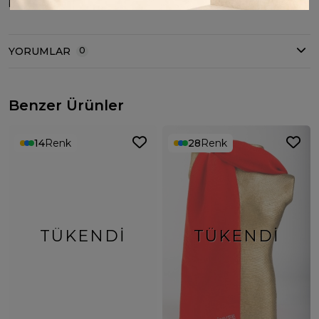
belirlemektedir ;
YORUMLAR
0
Benzer Ürünler
14
Renk
28
Renk
TÜKENDI
TÜKENDI