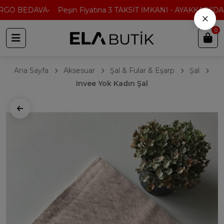
RGO BEDAVA
Peşin Fiyatına 3 TAKSİT İMKANI - AYAKKABI'DA 2
×
0
Ana Sayfa
Aksesuar
Şal & Fular & Eşarp
Şal
Invee Yok Kadın Şal