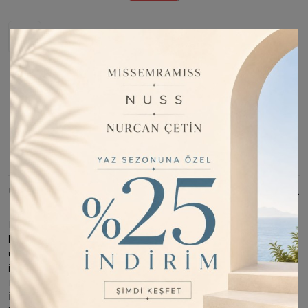
Stoğa Girince Haber Ver
Fiyatı Düşünce Haber Ver
Barkod:
RE8681179195043
İade Bilgisi:
Değişim Kabul Edilir
Bu Ürünü Paylaş
ÜRÜN BILGISI
Bu ürün ELA BUTİK tarafından gönderilecektir. ; 24 saatte
kargoda fırsatı iş günlerinde geçerlidir. ; Terletmez, Kırışmaz,
ütü gerektirmez dört mevsim kullanabilirsiniz ; Bu butikte
indirim kuponları/kodları geçerli değildir. ; Kampanya
fiyatından satılmak üzere 5 adetten az stok bulunmaktadır. ;
İncelemiş olduğunuz ürünün satış fiyatını satıcı