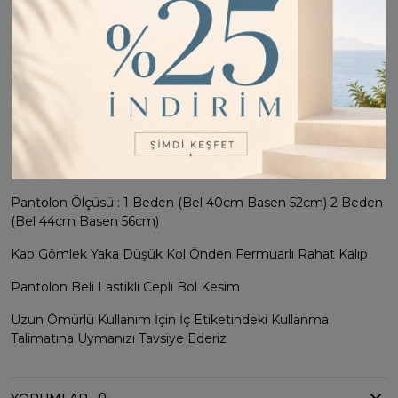
Ürün Boyu : Kap 78cm Pantolon 107cm
Ürün Bedenleri : 1 Beden (36-38-40) 2 Beden (42-44-46)
Bedene Uyumludur
Manken Ölçüleri : 1.70 Boy 55 Kg
Mankenin Giydiği : 1 Bedendir
Kap Göğüs Ölçüsü : 1 Beden (56cm) 2 Beden (60cm)
Pantolon Ölçüsü : 1 Beden (Bel 40cm Basen 52cm) 2 Beden
(Bel 44cm Basen 56cm)
Kap Gömlek Yaka Düşük Kol Önden Fermuarlı Rahat Kalıp
Pantolon Beli Lastikli Cepli Bol Kesim
Uzun Ömürlü Kullanım İçin İç Etiketindeki Kullanma
Talimatına Uymanızı Tavsiye Ederiz
0