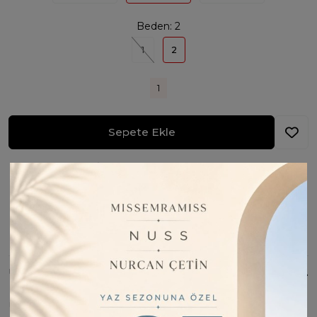
Beden:
2
1
2
1
Sepete Ekle
Fiyatı Düşünce Haber Ver
Barkod:
8193715902724
İade Bilgisi:
Değişim Kabul Edilir
Bu Ürünü Paylaş
ÜRÜN BILGISI
Ürün Kumaşı : %86 Viscon %14 Pes