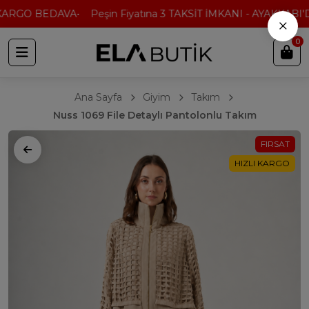
KARGO BEDAVA
Peşin Fiyatına 3 TAKSİT İMKANI - AYAKKABI'DA
×
0
Ana Sayfa
Giyim
Takım
Nuss 1069 File Detaylı Pantolonlu Takım
FIRSAT
HIZLI KARGO