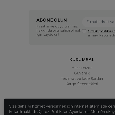
ABONE OLUN
Fırsatlar ve duyurularımız
hakkında bilgi sahibi olmak
Gizlilik politikasın
için kaydolun!
almayı kabul ed
KURUMSAL
Hakkımızda
Güvenlik
Teslimat ve İade Şartları
Kargo Seçenekleri
Size daha iyi hizmet verebilmek için internet sitemizde çer
kullanılmaktadır. Çerez Politikaları Aydınlatma Metni’ni okuya