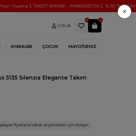
n Fiyatına 3 TAKSİT İMKANI - AYAKKABI'DA 2. % 50 İNDİRİM
3
×
0
0
ÜYELIK
R
AYAKKABI
ÇOCUK
MAYO/DENİZ
s 5135 Sılenzıa Elegante Takım
şlayan fiyatlarla taksit seçenekleri için tıklayın