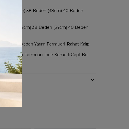
 Beden (36cm) 38 Beden (38cm) 40 Beden
n (42cm)
36 Beden (52cm) 38 Beden (54cm) 40 Beden
n (58cm)
arasa Kol arkadan Yarım Fermuarlı Rahat Kalıp
stikli Önden Fermuarlı İnce Kemerli Cepli Bol