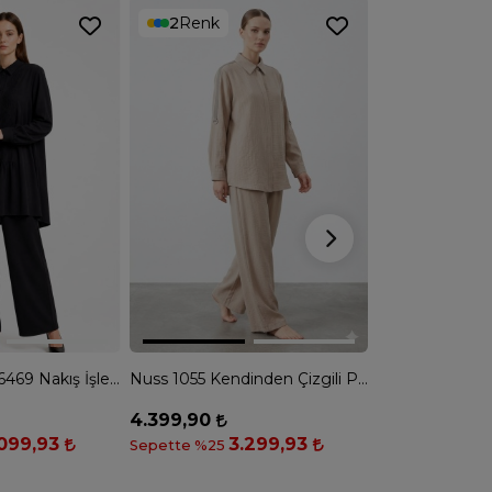
2
Renk
2
Renk
Nurcan Çetin 26469 Nakış İşlemeli Gömlek Pantolon Takım - SİYAH
Nuss 1055 Kendinden Çizgili Pantolonlu Takım - KUM
4.399,90
4.499,90
.099,93
3.299,93
3
Sepette %25
Sepette %25