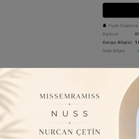
Fiyatı Düşünce
Barkod:
81
Kargo Bilgisi:
1
İade Bilgisi:
ÜRÜN BILGISI
Ürün Kumaşı : %
Ürün Boyu : Tun
Manken Ölçüleri 
Mankenin Giydiğ
Göğüs Öüçüsü :
(74cm) 42 Bede