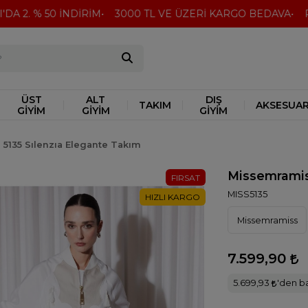
 2. % 50 İNDİRİM
3000 TL VE ÜZERİ KARGO BEDAVA
Peşi
ÜST
ALT
DIŞ
TAKIM
AKSESUA
GİYİM
GİYİM
GİYİM
5135 Sılenzıa Elegante Takım
Missemramis
FIRSAT
MISS5135
HIZLI KARGO
Missemramiss
7.599,90
5.699,93
'den ba