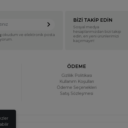
BIZI TAKIP EDIN
Sosyal medya
hesaplarımızdan bizi takip
ı
okudum ve elektronik posta
edin, en yeni ürünlerimizi
iyorum.
kaçırmayın!
ÖDEME
Gizlilik Politikası
Kullanım Koşulları
Ödeme Seçenekleri
Satış Sözleşmesi
ezler
bilir