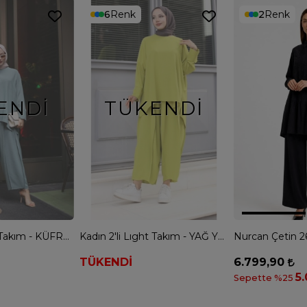
6
Renk
2
Renk
ENDI
TÜKENDI
Kadın 2'li Lıght Takım - KÜFRENGİ
Kadın 2'li Lıght Takım - YAĞ YEŞİLİ
TÜKENDİ
6.799,90
5
Sepette %25