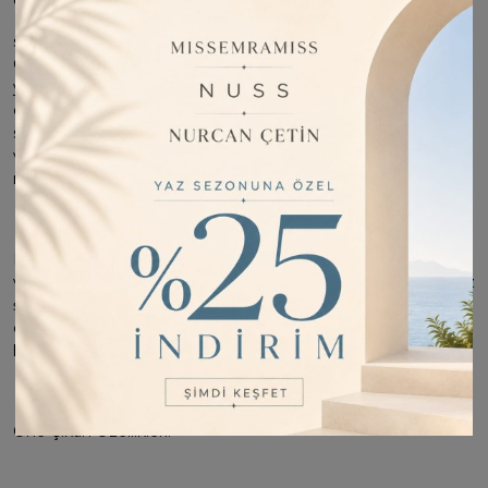
Orlandi Siena Motif Desen Şal ,
sofistike tasarımıyla stilinize ayrıcalıklı bir dokunuş katıyor.
Özel dokuma tekniğiyle üretilen bu eşsiz şal, ipeksi
yumuşaklığı ve hafif yapısıyla gün boyu konfor sunarken, lüks
detaylarıyla fark yaratıyor.70x195 cm boyutuyla rahat kullanım
sağlarken, %50 Floş ve %50 Pamuk içerikleriyle cildinize dost
ve doğal bir dokunuş sunar. Yumuşak dokusu, hafifliği ve
nefes alabilir yapısıyla, her mevsimde rahatça kullanabilirsiniz.
Markanın ikonik desenleriyle zenginleştirilen tasarımı, klasik
ve modern kombinlere mükemmel uyum sağlıyor. Zamansız
şıklığıyla Siena Koleksiyonu’nun incelikli estetiğini yansıtan bu
özel parça, dört mevsim rahatlıkla kullanılabilir ve stil sahibi
kadınların vazgeçilmez aksesuarı olmaya aday.
Öne Çıkan Özellikleri: