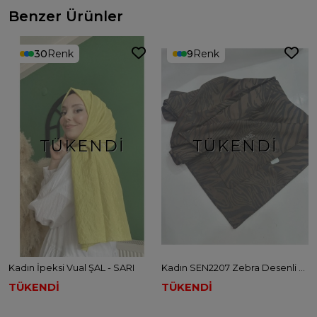
Benzer Ürünler
30
Renk
9
Renk
TÜKENDI
TÜKENDI
Kadın İpeksi Vual ŞAL - SARI
Kadın SEN2207 Zebra Desenli Şal - KAHVE
TÜKENDİ
TÜKENDİ