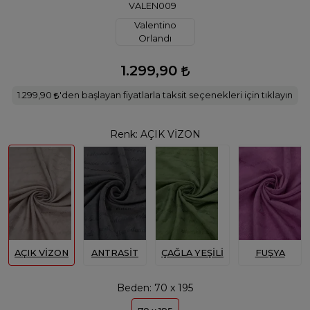
VALEN009
Valentino
Orlandı
1.299,90
1.299,90
'den başlayan fiyatlarla taksit seçenekleri için tıklayın
Renk:
AÇIK VİZON
AÇIK VİZON
ANTRASİT
ÇAĞLA YEŞİLİ
FUŞYA
Beden:
70 x 195