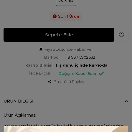
70 x 195
Son
1
Ürün
Sepete Ekle
Fiyatı Düşünce Haber Ver
Barkod:
8193715902632
Kargo Bilgisi:
1 iş günü içinde kargoda
İade Bilgisi:
Değişim Kabul Edilir
Bu Ürünü Paylaş
ÜRÜN BILGISI
Ürün Açıklaması
İtalyan zarafetini ve üstün işçiliği bir araya getiren Valentino