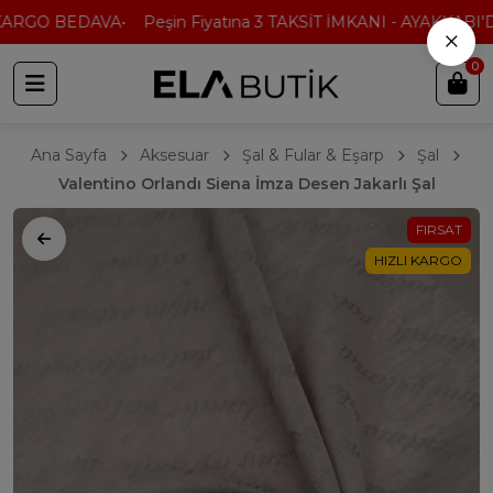
ARGO BEDAVA
Peşin Fiyatına 3 TAKSİT İMKANI - AYAKKABI'DA
×
0
Ana Sayfa
Aksesuar
Şal & Fular & Eşarp
Şal
Valentino Orlandı Siena İmza Desen Jakarlı Şal
FIRSAT
HIZLI KARGO