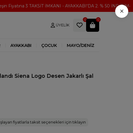
Fiyatına 3 TAKSİT İMKANI - AYAKKABI'DA 2. % 50 İNDİRİM
30
×
0
0
ÜYELIK
R
AYAKKABI
ÇOCUK
MAYO/DENİZ
landı Siena Logo Desen Jakarlı Şal
layan fiyatlarla taksit seçenekleri için tıklayın