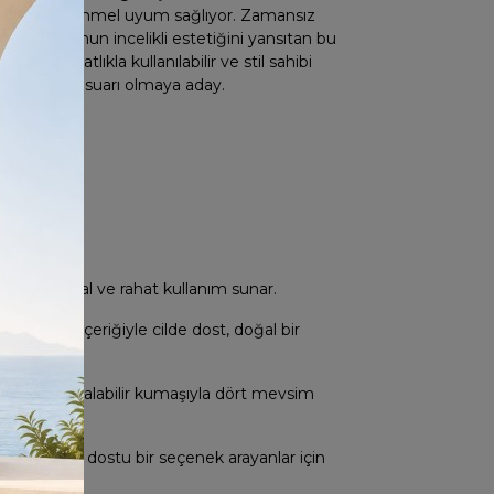
ere mükemmel uyum sağlıyor. Zamansız
oleksiyonu’nun incelikli estetiğini yansıtan bu
evsim rahatlıkla kullanılabilir ve stil sahibi
çilmez aksesuarı olmaya aday.
leri:
süyle ideal ve rahat kullanım sunar.
 Pamuk içeriğiyle cilde dost, doğal bir
 ve nefes alabilir kumaşıyla dört mevsim
mez, doğa dostu bir seçenek arayanlar için