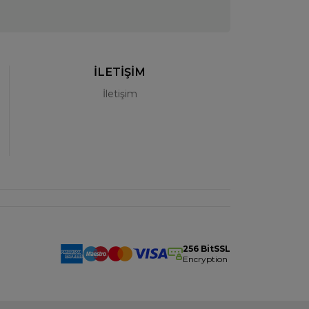
İLETİŞİM
İletişim
256 BitSSL
Encryption