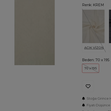
Renk:
KREM
AÇIK VİZON
Beden:
70 x 195
70 x 195
Stoğa Girince 
Fiyatı Düşünce