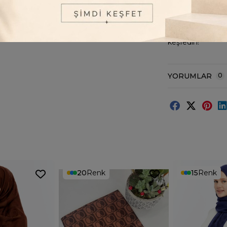
Stilinize zarif b
keşfedin!
YORUMLAR
0
20
Renk
15
Renk