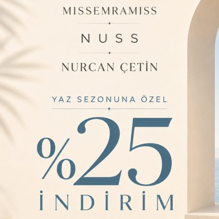
modern kombinl
şıklığıyla Siena K
özel parça, dört m
kadınların vazge
Öne Çıkan Özellik
✔ 70x195 cm ölçü
✔ %50 Floş & %50
dokunuş sağlar.
✔ Hafif, yumuşak
konforludur.
✔ Polyester içer
idealdir.