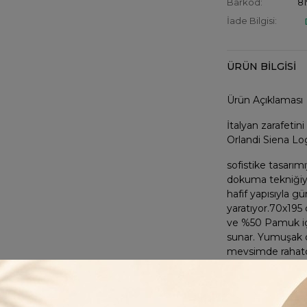
Barkod:
81
İade Bilgisi:
ÜRÜN BILGISI
Ürün Açıklaması
İtalyan zarafetini
Orlandi Siena Lo
sofistike tasarımı
dokuma tekniğiyle
hafif yapısıyla g
yaratıyor.70x195
ve %50 Pamuk içe
sunar. Yumuşak do
mevsimde rahatça 
Markanın ikonik d