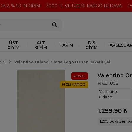
2. % 50 İNDİRİM
3000 TL VE ÜZERİ KARGO BEDAVA
Peşin 
ÜST
ALT
DIŞ
TAKIM
AKSESUA
GİYİM
GİYİM
GİYİM
Şal
Valentino Orlandı Siena Logo Desen Jakarlı Şal
Valentino Or
FIRSAT
VALEN008
HIZLI KARGO
Valentino
Orlandı
1.299,90
1.299,90
'den baş