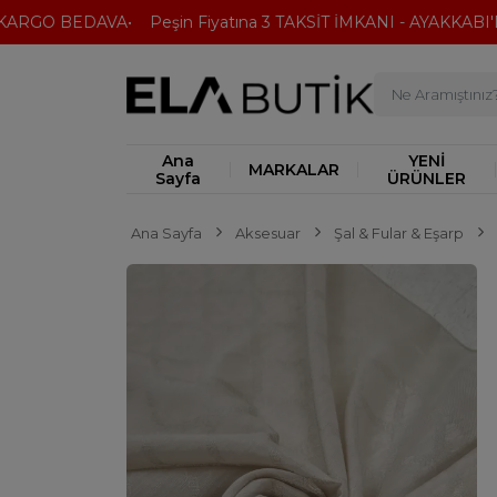
RGO BEDAVA
Peşin Fiyatına 3 TAKSİT İMKANI - AYAKKABI'DA 
Ana
YENİ
MARKALAR
Sayfa
ÜRÜNLER
Ana Sayfa
Aksesuar
Şal & Fular & Eşarp