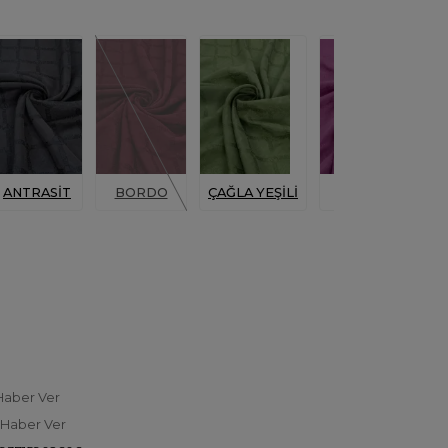
ANTRASİT
BORDO
ÇAĞLA YEŞİLİ
FUŞYA
G
Haber Ver
 Haber Ver