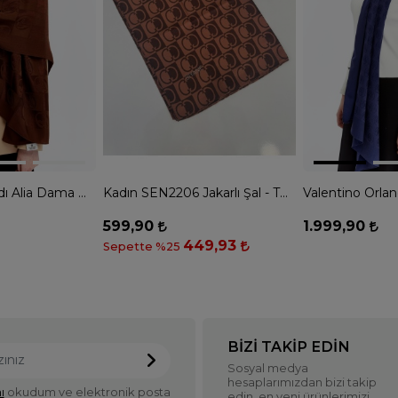
Valentino Orlandı Alia Dama Desen Şal - KAHVE
Kadın SEN2206 Jakarlı Şal - TARÇIN
599,90
1.999,90
449,93
Sepette %25
BIZI TAKIP EDIN
Sosyal medya
hesaplarımızdan bizi takip
ı
okudum ve elektronik posta
edin, en yeni ürünlerimizi