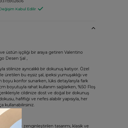
93715902606
Değişim Kabul Edilir
 ve üstün işçiliği bir araya getiren Valentino
go Desen Şal ,
yla stilinize ayrıcalıklı bir dokunuş katıyor. Özel
 üretilen bu eşsiz şal, ipeksi yumuşaklığı ve
ün boyu konfor sunarken, lüks detaylarıyla fark
 cm boyutuyla rahat kullanım sağlarken, %50 Floş
rikleriyle cildinize dost ve doğal bir dokunuş
kusu, hafifliği ve nefes alabilir yapısıyla, her
kullanabilirsiniz.
esenleriyle zenginleştirilen tasarımı, klasik ve