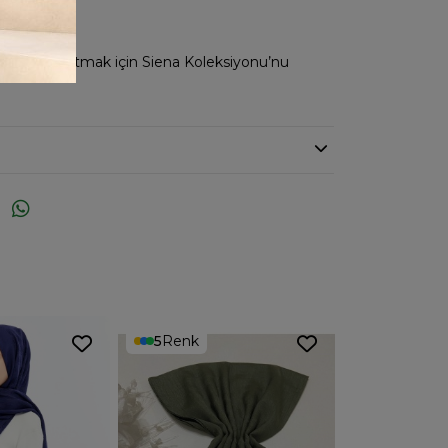
ir dokunuş katmak için Siena Koleksiyonu’nu
5
Renk
15
Renk