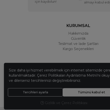
için kaydolun!
almayı kabul ed
KURUMSAL
Hakkımızda
Güvenlik
Teslimat ve İade Şartları
Kargo Seçenekleri
Size daha iyi hizmet verebilmek için internet sitemizde çer
kullanılmaktadır. Çerez Politikaları Aydınlatma Metni’ni okuya
ve dilerseniz tercihlerinizi değiştirebilirsiniz.
Tercihleri ayarla
Tümünü kabul et
Gizlilik ve Çerez Politikası