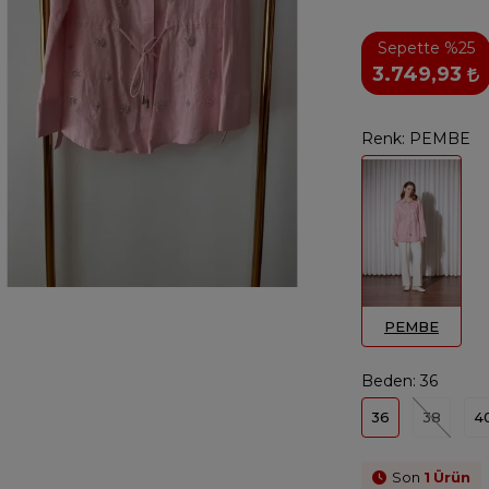
Sepette %25
3.749,93
Renk:
PEMBE
PEMBE
Beden:
36
36
38
4
Son
1
Ürün