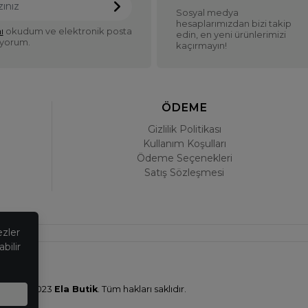
Sosyal medya
hesaplarımızdan bizi takip
ı
okudum ve elektronik posta
edin, en yeni ürünlerimizi
iyorum.
kaçırmayın!
ÖDEME
Gizlilik Politikası
Kullanım Koşulları
Ödeme Seçenekleri
Satış Sözleşmesi
ezler
bilir
© 2023
Ela Butik
. Tüm hakları saklıdır.