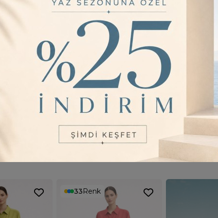
(63cm) 42 Beden
Gömlek Yaka Yara
Kalıp
Ürünün İç Etiket
Ederiz
YORUMLAR
0
33
Renk