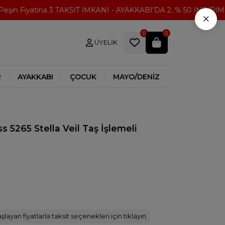
n Fiyatına 3 TAKSİT İMKANI - AYAKKABI'DA 2. % 50 İNDİRİM
3
×
0
0
ÜYELIK
R
AYAKKABI
ÇOCUK
MAYO/DENİZ
 5265 Stella Veil Taş İşlemeli
şlayan fiyatlarla taksit seçenekleri için tıklayın