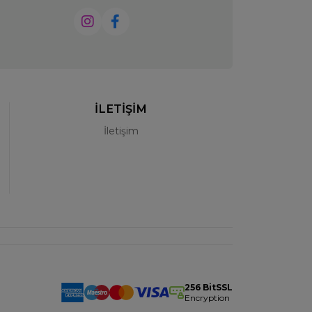
İLETİŞİM
İletişim
256 BitSSL
Encryption