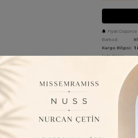
Fiyatı Düşünce
Barkod:
81
Kargo Bilgisi:
1
İade Bilgisi:
ÜRÜN BILGISI
Ürün Kumaşı : %
Ürün Boyu : 72
Manken Ölçüleri 
Mankenin Giydiğ
Göğüs Öüçüsü :