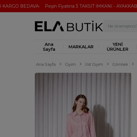
KARGO BEDAVA
Peşin Fiyatına 3 TAKSİT İMKANI - AYAKKABI'D
Ana
YENİ
MARKALAR
Sayfa
ÜRÜNLER
Ana Sayfa
Giyim
Üst Giyim
Gömlek