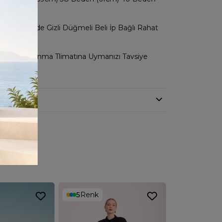
 (65cm)
sa Kol Önde Gizli Düğmeli Beli İp Bağlı Rahat
indeki Kullanma Tlimatına Uymanızı Tavsiye
5
Renk
5
Renk