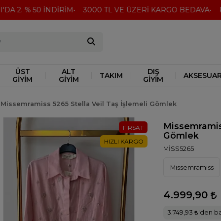
A 2. % 50 İNDİRİM
3000 TL VE ÜZERİ KARGO BEDAVA
Peşi
ÜST
ALT
DIŞ
TAKIM
AKSESUA
GİYİM
GİYİM
GİYİM
Missemramiss 5265 Stella Veil Taş İşlemeli Gömlek
Missemramiss
FIRSAT
Gömlek
HIZLI KARGO
MİSS5265
Missemramiss
4.999,90
3.749,93
'den ba