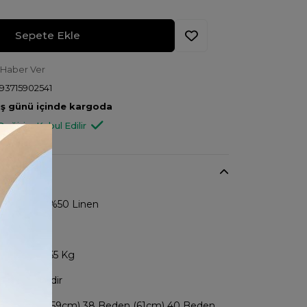
Sepete Ekle
 Haber Ver
93715902541
 iş günü içinde kargoda
Değişim Kabul Edilir
50 Cotton %50 Linen
cm
: 1.70 Boy 55 Kg
i 36 Bedendir
 36 Beden (59cm) 38 Beden (61cm) 40 Beden