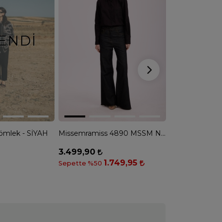
ENDI
TÜK
ömlek - SİYAH
Missemramiss 4890 MSSM Nakışlı Gömlek - SİYAH
3.499,90
TÜKENDİ
1.749,95
Sepette %50