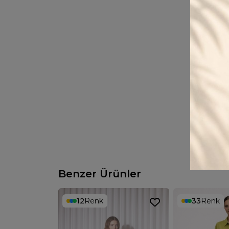
Benzer Ürünler
12
Renk
33
Renk