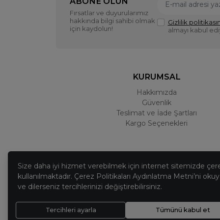
ABONE OLUN
Fırsatlar ve duyurularımız
hakkında bilgi sahibi olmak
Gizlilik politikasın
için kaydolun!
almayı kabul ed
KURUMSAL
Hakkımızda
Güvenlik
Teslimat ve İade Şartları
Kargo Seçenekleri
Size daha iyi hizmet verebilmek için internet sitemizde çer
kullanılmaktadır. Çerez Politikaları Aydınlatma Metni’ni okuya
ve dilerseniz tercihlerinizi değiştirebilirsiniz.
Tercihleri ayarla
Tümünü kabul et