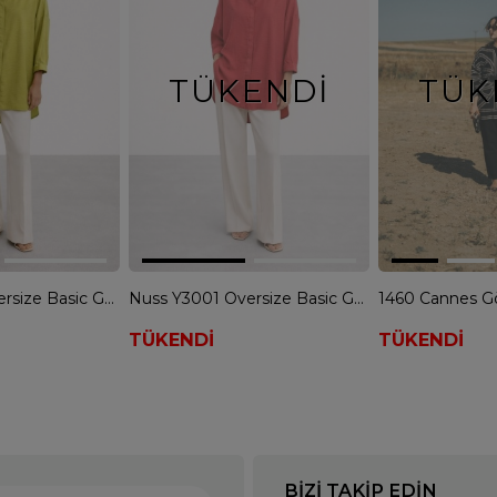
TÜKENDI
TÜK
Nuss Y3001 Oversize Basic Gömlek - OLİVE
Nuss Y3001 Oversize Basic Gömlek - KIRMIZI
1460 Cannes G
TÜKENDİ
TÜKENDİ
BIZI TAKIP EDIN