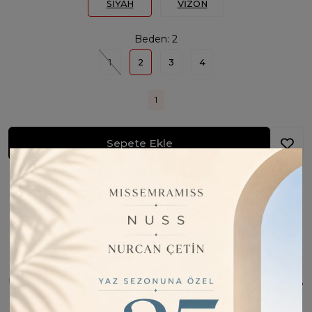
SİYAH
VİZON
Beden:
2
1
2
3
4
1
Sepete Ekle
Fiyatı Düşünce Haber Ver
Barkod:
8193715902507
İade Bilgisi:
Değişim Kabul Edilir
Bu Ürünü Paylaş
ÜRÜN BILGISI