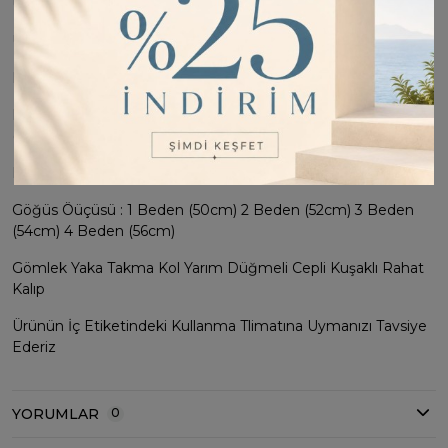
Ürün Kumaşı : %100 Pamuk
Ürün Boyu : 138cm
Manken Ölçüleri : 1.68 Boy 55 Kg
Bedenleri : 1 Bedeni (36-38-40) 2 Bedeni (40-42-44) 3 Bedeni
(42-44-46) 4 Bedeni (44-46-48) Bedene Uyumludur.
Manken Giydiği 1 Bedendir
Göğüs Öüçüsü : 1 Beden (50cm) 2 Beden (52cm) 3 Beden
(54cm) 4 Beden (56cm)
Gömlek Yaka Takma Kol Yarım Düğmeli Cepli Kuşaklı Rahat
Kalıp
Ürünün İç Etiketindeki Kullanma Tlimatına Uymanızı Tavsiye
Ederiz
YORUMLAR
0