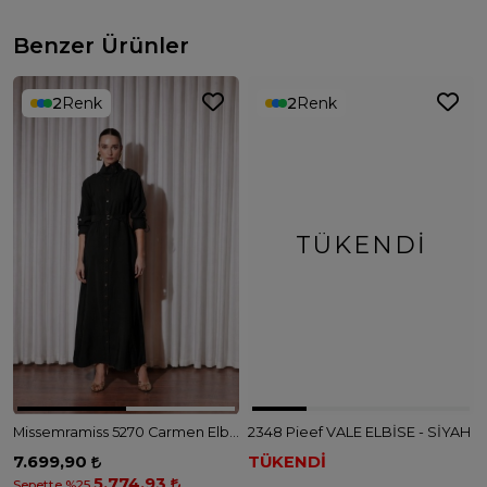
Benzer Ürünler
2
Renk
2
Renk
TÜKENDI
Missemramiss 5270 Carmen Elbise - SİYAH
2348 Pieef VALE ELBİSE - SİYAH
7.699,90
TÜKENDİ
5.774,93
Sepette %25