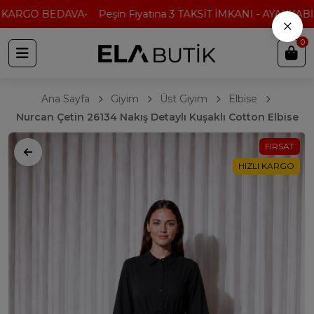
KARGO BEDAVA
Peşin Fiyatına 3 TAKSİT İMKANI - AYAKKABI'
×
0
Ana Sayfa
Giyim
Üst Giyim
Elbise
Nurcan Çetin 26134 Nakış Detaylı Kuşaklı Cotton Elbise
FIRSAT
HIZLI KARGO