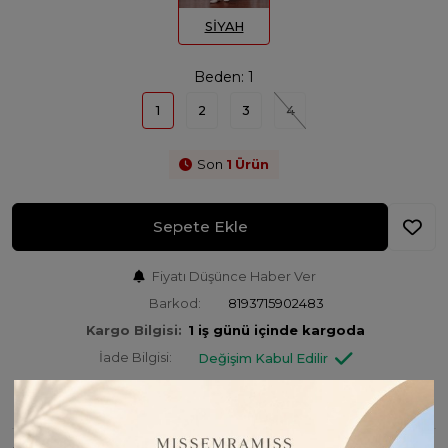
SİYAH
Beden:
1
1
2
3
4
Son
1
Ürün
Sepete Ekle
Fiyatı Düşünce Haber Ver
Barkod:
8193715902483
Kargo Bilgisi:
1 iş günü içinde kargoda
İade Bilgisi:
Değişim Kabul Edilir
Bu Ürünü Paylaş