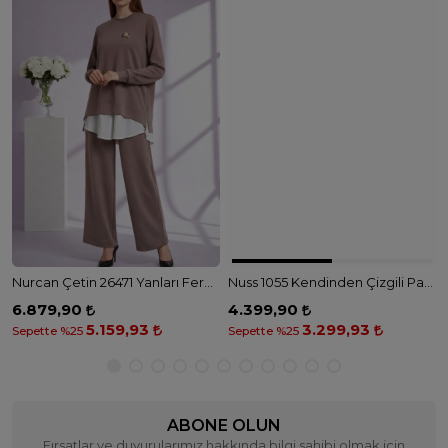
Nurcan Çetin 26471 Yanları Fermuar Detaylı Broşlu Tunik Pantolon Takım - VİZON
Nuss 1055 Kendinden Çizgili Pantolonlu Takım - KUM
6.879,90
4.399,90
5.159,93
3.299,93
Sepette %25
Sepette %25
ABONE OLUN
Fırsatlar ve duyurularımız hakkında bilgi sahibi olmak için