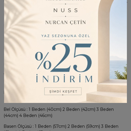
ÜRÜN BILGISI
Ürün Kumaşı : %43 Bambu %35 pamuk %18 Pes %4 Likra
Ürün Boyu : Tunik 88cm İçlik 80cm pantolon 105cm
Manken Ölçüleri : 1.68 Boy 55 Kg
Bedenleri : 1 Bedeni (36-38-40) 2 Bedeni (40-42-44) 3 Bedeni
(42-44-46) 4 Bedeni (44-46-48) Bedene Uyumludur.
Manken Giydiği 1 Bedendir
Tunik Göğüs Öüçüsü : 1 Beden (72cm) 2 Beden (74cm) 3
Beden (76cm) 4 Beden (78cm)
İçlik Göğüs Öüçüsü : 1 Beden (62cm) 2 Beden (64cm) 3
Beden (66cm) 4 Beden (68cm)
Bel Ölçüsü : 1 Beden (40cm) 2 Beden (42cm) 3 Beden
(44cm) 4 Beden (46cm)
Basen Ölçüsü : 1 Beden (57cm) 2 Beden (59cm) 3 Beden