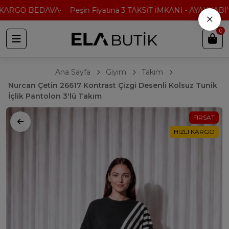
KARGO BEDAVA
Peşin Fiyatına 3 TAKSİT İMKANI - AYAKKABI'D
×
0
Ana Sayfa
Giyim
Takım
Nurcan Çetin 26617 Kontrast Çizgi Desenli Kolsuz Tunik
İçlik Pantolon 3'lü Takım
FIRSAT
HIZLI KARGO