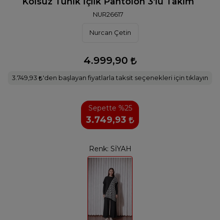
Kolsuz Tunik İçlik Pantolon 3'lü Takım
NUR26617
Nurcan Çetin
4.999,90
3.749,93
'den başlayan fiyatlarla taksit seçenekleri için tıklayın
Sepette %25
3.749,93
Renk:
SİYAH