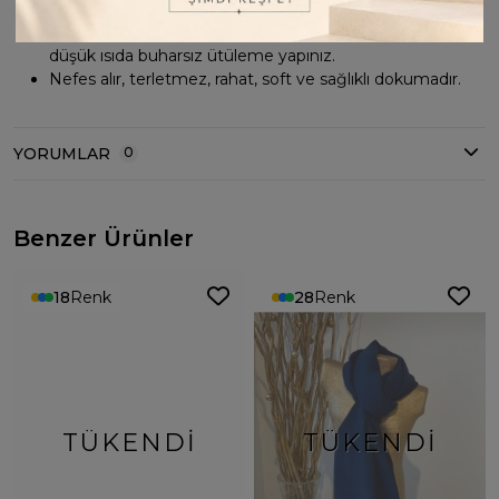
Elde ılık suda eşarp şampuanı ile yıkayınız. Bir havlu
üzerinde sererek kurutma yapınız. Nemli haldeyken
düşük ısıda buharsız ütüleme yapınız.
Nefes alır, terletmez, rahat, soft ve sağlıklı dokumadır.
YORUMLAR
0
Benzer Ürünler
18
Renk
28
Renk
TÜKENDI
TÜKENDI