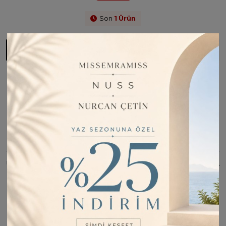
Son
1
Ürün
Trendyol'da
Sepete Ekle
Görüntüle
Fiyatı Düşünce Haber Ver
Barkod:
8682091334381
Kargo Bilgisi:
1 iş günü içinde kargoda
İade Bilgisi:
Değişim Kabul Edilir
Bu Ürünü Paylaş
ÜRÜN BILGISI
Materyal: % 95 Viskose
% 5 Elestan
Ebat: 70x185cm (Esnek yapısı sebebiyle 1-3cm farklılık
gösterebilir)