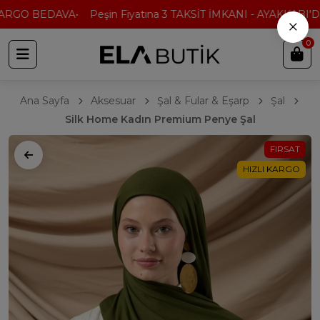
ARGO BEDAVA
Peşin Fiyatına 3 TAKSİT İMKANI - AYAKKABI'DA
×
0
Ana Sayfa
Aksesuar
Şal & Fular & Eşarp
Şal
Silk Home Kadın Premium Penye Şal
FIRSAT
HIZLI KARGO