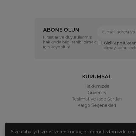
ABONE OLUN
Fırsatlar ve duyurularımız
hakkında bilgi sahibi olmak
Gizlilik politikasın
için kaydolun!
almayı kabul ed
KURUMSAL
Hakkımızda
Güvenlik
Teslimat ve İade Şartları
Kargo Seçenekleri
Size daha iyi hizmet verebilmek için internet sitemizde çer