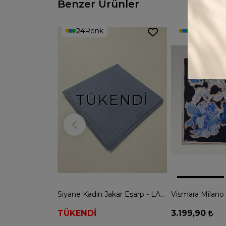
Benzer Ürünler
24
Renk
5
Renk
TÜKENDI
Siyane Kadın Jakar Eşarp - LACİVERT
TÜKENDİ
3.199,90