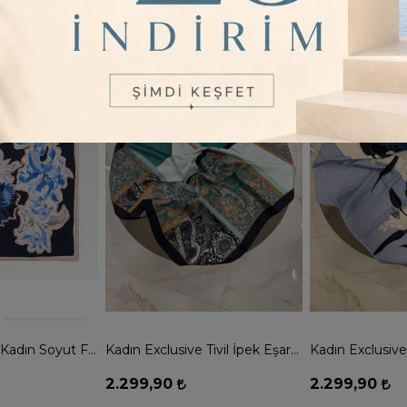
2
Renk
4
Renk
Vismara Milano Kadın Soyut Flora Desenli Tivil İpek Eşarp - LACİVERT
Kadın Exclusive Tivil İpek Eşarp - YEŞİL
2.299,90
2.299,90