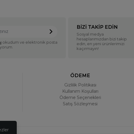
BIZI TAKIP EDIN
Sosyal medya
hesaplarımızdan bizi takip
ı
okudum ve elektronik posta
edin, en yeni ürünlerimizi
iyorum.
kaçırmayın!
ÖDEME
Gizlilik Politikası
Kullanım Koşulları
Ödeme Seçenekleri
Satış Sözleşmesi
ezler