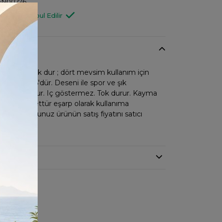
EN00276
Değişim Kabul Edilir
kuma pamuk dur ; dört mevsim kullanım için
ebatı 95*95'dür. Deseni ile spor ve şık
nü dik durur. Iç göstermez. Tok durur. Kayma
mez. ; tesettür eşarp olarak kullanıma
emiş olduğunuz ürünün satış fiyatını satıcı