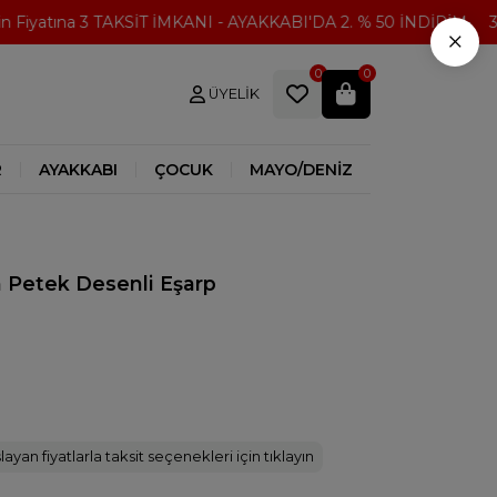
Fiyatına 3 TAKSİT İMKANI - AYAKKABI'DA 2. % 50 İNDİRİM
300
×
0
0
ÜYELIK
R
AYAKKABI
ÇOCUK
MAYO/DENİZ
 Petek Desenli Eşarp
ayan fiyatlarla taksit seçenekleri için tıklayın