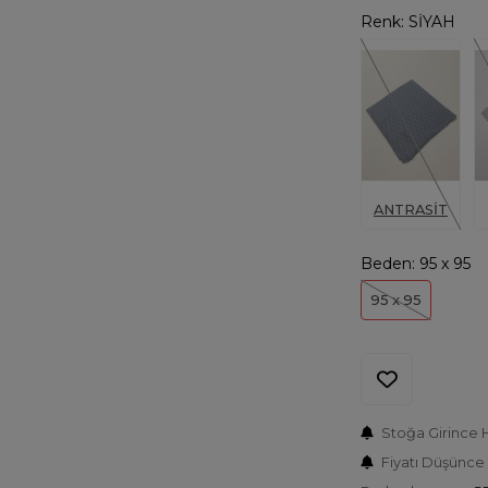
Renk:
SİYAH
ANTRASİT
Beden:
95 x 95
95 x 95
Stoğa Girince 
Fiyatı Düşünce