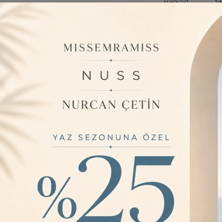
Barkod:
S
İade Bilgisi:
ÜRÜN BILGISI
Ürün özelliği do
uygundur. ; ürün 
görünümlüdür ; ö
yapmaz. Ütü iste
uygundur. ; incel
belirlemektedir ;
YORUMLAR
0