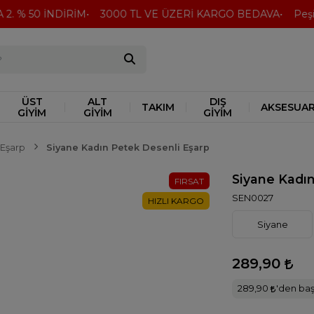
. % 50 İNDİRİM
3000 TL VE ÜZERİ KARGO BEDAVA
Peşin 
ÜST
ALT
DIŞ
TAKIM
AKSESUA
GİYİM
GİYİM
GİYİM
Eşarp
Siyane Kadın Petek Desenli Eşarp
Siyane Kadın
FIRSAT
SEN0027
HIZLI KARGO
Siyane
289,90
289,90
'den başl