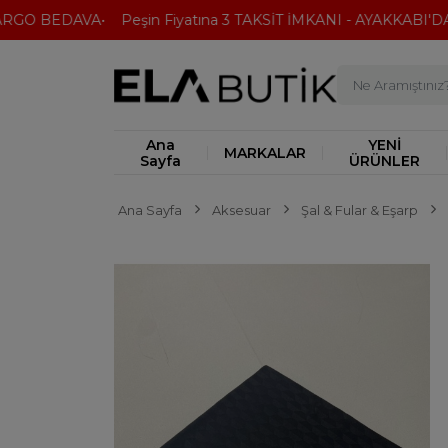
GO BEDAVA
Peşin Fiyatına 3 TAKSİT İMKANI - AYAKKABI'DA 2
Ana
YENİ
MARKALAR
Sayfa
ÜRÜNLER
Ana Sayfa
Aksesuar
Şal & Fular & Eşarp