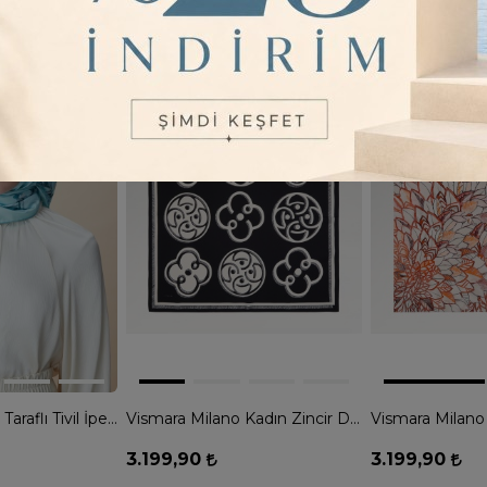
5
Renk
4
Renk
Maisa Neva Çift Taraflı Tivil İpek Eşarp - MAVİ
Vismara Milano Kadın Zincir Desen Tivil İpek Eşarp - SİYAH
3.199,90
3.199,90