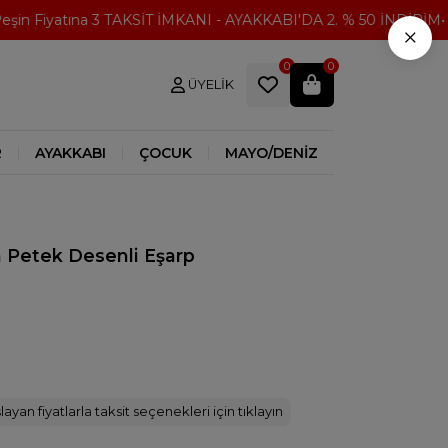
n Fiyatına 3 TAKSİT İMKANI - AYAKKABI'DA 2. % 50 İNDİRİM
3
×
0
0
ÜYELIK
R
AYAKKABI
ÇOCUK
MAYO/DENİZ
 Petek Desenli Eşarp
ayan fiyatlarla taksit seçenekleri için tıklayın