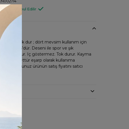
N002714
Değişim Kabul Edilir
kuma pamuk dur ; dört mevsim kullanım için
ebatı 95*95'dür. Deseni ile spor ve şık
nü dik durur. Iç göstermez. Tok durur. Kayma
mez. ; tesettür eşarp olarak kullanıma
emiş olduğunuz ürünün satış fiyatını satıcı