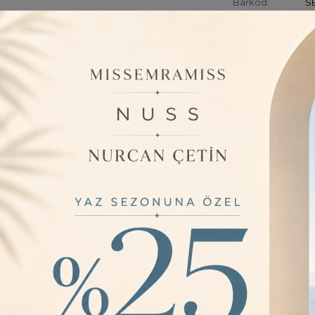
Barkod:
SE
İade Bilgisi:
ÜRÜN BILGISI
Ürün özelliği do
uygundur. ; ürün 
görünümlüdür ; ö
yapmaz. Ütü iste
uygundur. ; incel
belirlemektedir ;
YORUMLAR
0