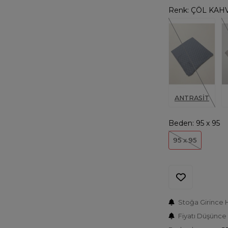
Renk:
ÇÖL KAH
ANTRASİT
Beden:
95 x 95
95 x 95
Stoğa Girince 
Fiyatı Düşünce