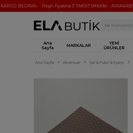
KARGO BEDAVA
Peşin Fiyatına 3 TAKSİT İMKANI - AYAKKABI'D
Ana
YENİ
MARKALAR
Sayfa
ÜRÜNLER
Ana Sayfa
Aksesuar
Şal & Fular & Eşarp