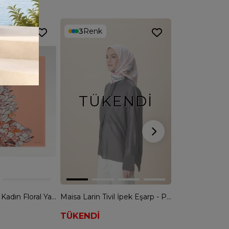
3
Renk
3
Renk
TÜKENDI
Vismara Milano Kadın Floral Yaprak Desenli Tivil İpek Eşarp - SOMON
Maisa Larin Tivil İpek Eşarp - PUDRA PEMBESİ
TÜKENDİ
3.799,90