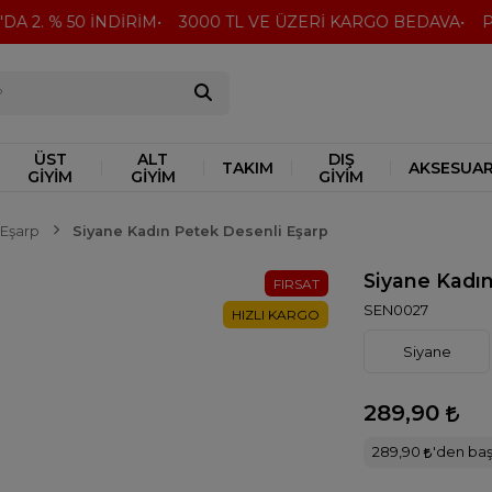
A 2. % 50 İNDİRİM
3000 TL VE ÜZERİ KARGO BEDAVA
Peşi
ÜST
ALT
DIŞ
TAKIM
AKSESUA
GİYİM
GİYİM
GİYİM
Eşarp
Siyane Kadın Petek Desenli Eşarp
Siyane Kadın
FIRSAT
SEN0027
HIZLI KARGO
Siyane
289,90
289,90
'den başl