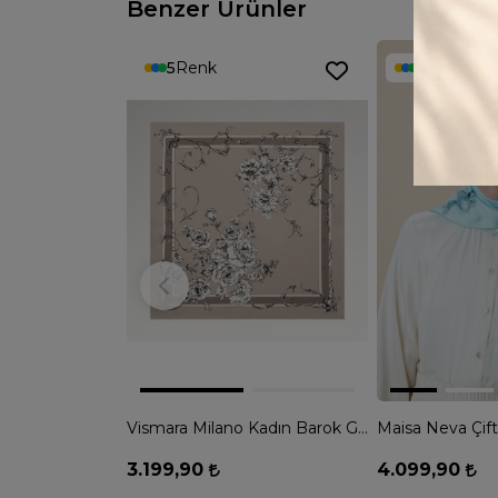
Benzer Ürünler
5
Renk
4
Renk
Vismara Milano Kadın Barok Gül Desenli Tivil İpek Eşarp - VİZON
3.199,90
4.099,90