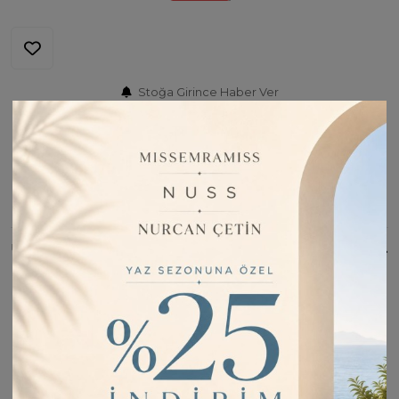
Stoğa Girince Haber Ver
Fiyatı Düşünce Haber Ver
Barkod:
SİLK4000315
İade Bilgisi:
Değişim Kabul Edilir
Bu Ürünü Paylaş
ÜRÜN BILGISI
Materyal: Deluxe Şal
Ebat: 75x190cm
%60 Viscon, %40 Polyester
Hassas dokuma üründür
Yanar dönerli, parlak ve şık görünür
İç göstermez