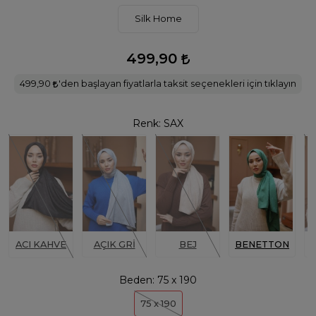
Silk Home
499,90
499,90
'den başlayan fiyatlarla taksit seçenekleri için tıklayın
Renk:
SAX
ACI KAHVE
AÇIK GRİ
BEJ
BENETTON
Ç
Beden:
75 x 190
75 x 190