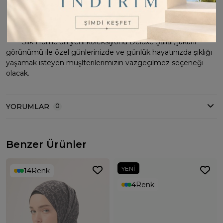
Kolay şekil alır
Gün boyu bozulmadan kullanım rahatlığı sunar.
Doğal elyaf yapısı gereği yazın serin, kışın sıcak tutar.
Silk Home'un yeni koleksiyonu Deluxe Şallar; jakarlı
görünümü ile özel günlerinizde ve günlük hayatınızda şıklığı
yaşamak isteyen müşlterilerimizin vazgeçilmez seçeneği
olacak.
YORUMLAR
0
Benzer Ürünler
YENI
14
Renk
4
Renk