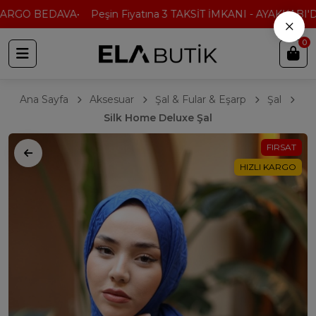
ARGO BEDAVA
Peşin Fiyatına 3 TAKSİT İMKANI - AYAKKABI'DA
×
0
Ana Sayfa
Aksesuar
Şal & Fular & Eşarp
Şal
Silk Home Deluxe Şal
FIRSAT
HIZLI KARGO