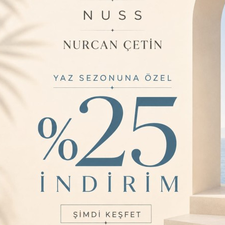
Aradığınız ürün bulunamamıştır.
Geri Dön
BIZI TAKIP EDIN
Sosyal medya
hesaplarımızdan bizi takip
ı
okudum ve elektronik posta
edin, en yeni ürünlerimizi
iyorum.
kaçırmayın!