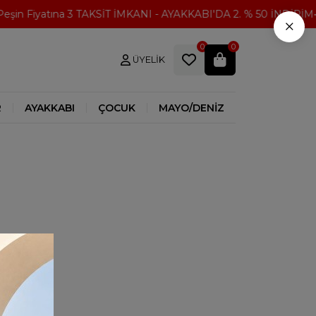
şin Fiyatına 3 TAKSİT İMKANI - AYAKKABI'DA 2. % 50 İNDİRİM
×
0
0
ÜYELIK
R
AYAKKABI
ÇOCUK
MAYO/DENİZ