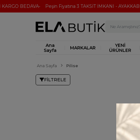
 KARGO BEDAVA
Peşin Fiyatına 3 TAKSİT İMKANI - AYAKKABI
Ana
YENİ
MARKALAR
Sayfa
ÜRÜNLER
Ana Sayfa
Pilise
FILTRELE