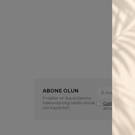
e Aksesuar Mağazası
ABONE OLUN
Fırsatlar ve duyurularımız
hakkında bilgi sahibi olmak
Gizlilik politikasın
için kaydolun!
almayı kabul ed