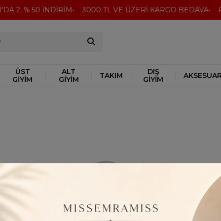
'DA 2. % 50 İNDİRİM
3000 TL VE ÜZERİ KARGO BEDAVA
Pe
ÜST
ALT
DIŞ
TAKIM
AKSESUA
GİYİM
GİYİM
GİYİM