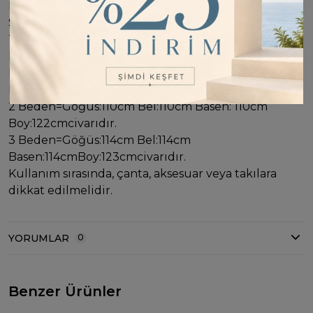
Missemramiss Amore Taş İşlemeli Triko Elbise 4712
Siyah
Taş işlemelidir.Hem şık hem spor
kombinleyebileceğiniz bir ürün.
Bedenler: 1-2-3 şeklindedir. 1 Beden=Göğüs:106cm
Bel:106cm Basen: 106cm Boy:121cmcivarıdır.
2 Beden=Göğüs:110cm Bel:110cm Basen: 110cm
Boy:122cmcivarıdır.
3 Beden=Göğüs:114cm Bel:114cm
Basen:114cmBoy:123cmcivarıdır.
Kullanım sırasında, çanta, aksesuar veya takılara
dikkat edilmelidir.
YORUMLAR
0
Benzer Ürünler