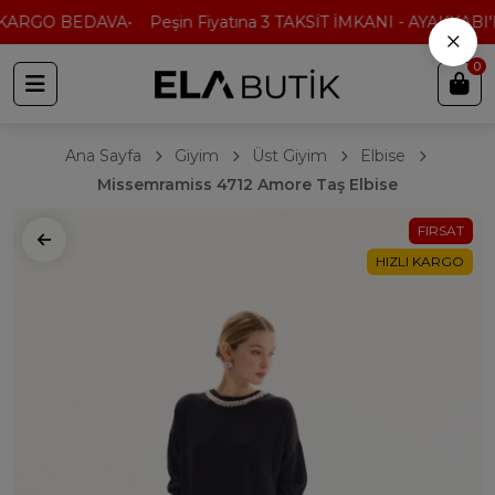
KARGO BEDAVA
Peşin Fiyatına 3 TAKSİT İMKANI - AYAKKABI'D
×
0
Ana Sayfa
Giyim
Üst Giyim
Elbise
Missemramiss 4712 Amore Taş Elbise
FIRSAT
HIZLI KARGO