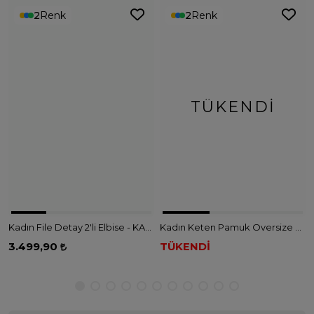
2
Renk
2
Renk
TÜKENDI
Kadın File Detay 2'li Elbise - KAHVE
Kadın Keten Pamuk Oversize Gömlek Elbise - PEMBE
3.499,90
TÜKENDİ