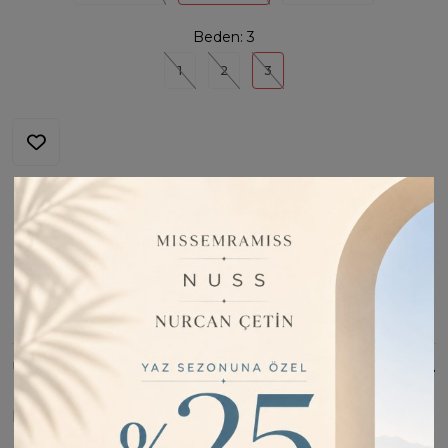
Beden:
3
1
2
3
Stoğa Girince Haber Ver
Fiyatı Düşünce Haber Ver
Barkod:
MİSS47126
İade Bilgisi:
Değişim Kabul Edilir
Bu Ürünü Paylaş
ÜRÜN BILGISI
Hassas üründür. %65 rayon %35polyester