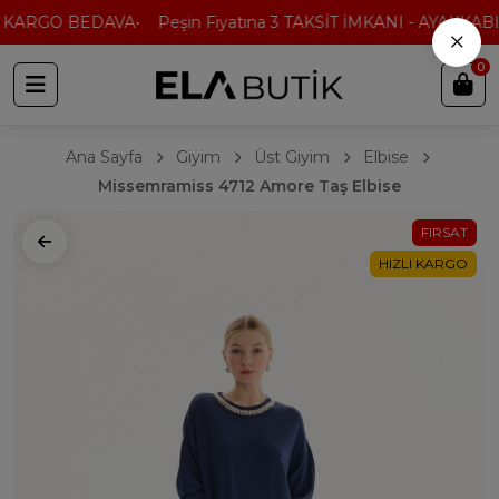
 KARGO BEDAVA
Peşin Fiyatına 3 TAKSİT İMKANI - AYAKKABI'
×
0
Ana Sayfa
Giyim
Üst Giyim
Elbise
Missemramiss 4712 Amore Taş Elbise
FIRSAT
HIZLI KARGO