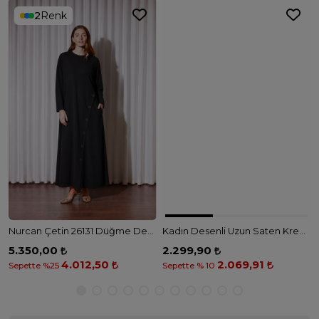
2
Renk
Nurcan Çetin 26131 Düğme Detaylı Tam Boy Elbise - SİYAH
Kadın Desenli Uzun Saten Krep Elbise - BEYAZ
5.350,00
2.299,90
4.012,50
2.069,91
Sepette %25
Sepette % 10