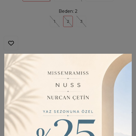
Beden:
2
1
2
3
Stoğa Girince Haber Ver
Fiyatı Düşünce Haber Ver
Barkod:
MİSS47122
İade Bilgisi:
Değişim Kabul Edilir
Bu Ürünü Paylaş
ÜRÜN BILGISI
Hassas üründür. %65 rayon %35polyester