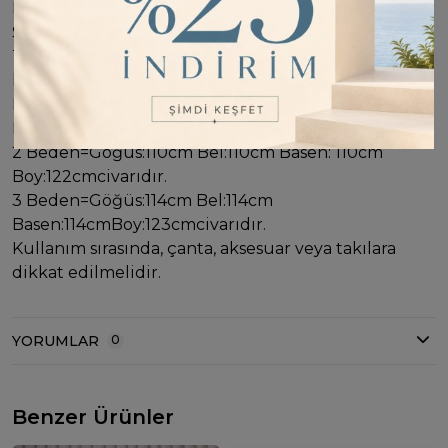
Missemramiss Amore Taş İşlemeli Triko Elbise 4712
Siyah
Taş işlemelidir.Hem şık hem spor
kombinleyebileceğiniz bir ürün.
Bedenler: 1-2-3 şeklindedir. 1 Beden=Göğüs:106cm
Bel:106cm Basen: 106cm Boy:121cmcivarıdır.
2 Beden=Göğüs:110cm Bel:110cm Basen: 110cm
Boy:122cmcivarıdır.
3 Beden=Göğüs:114cm Bel:114cm
Basen:114cmBoy:123cmcivarıdır.
Kullanım sırasında, çanta, aksesuar veya takılara
dikkat edilmelidir.
YORUMLAR
0
Benzer Ürünler