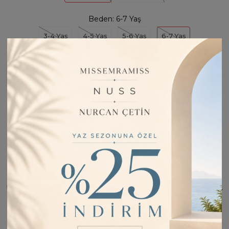
Beden:
6-7 Yaş
3-4 Yaş
4-5 Yaş
5-6 Yaş
6-7 Yaş
Stoğa Girince Haber Ver
Fiyatı Düşünce Haber Ver
Barkod:
M98014
İade Bilgisi:
Değişim Kabul Edilir
Bu Ürünü Paylaş
ÜRÜN BILGISI
Beden Tablosu: