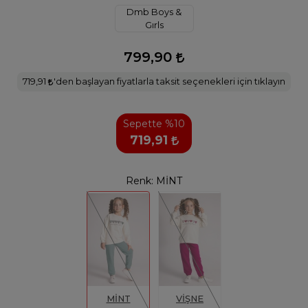
Dmb Boys &
Gırls
799,90
719,91
'den başlayan fiyatlarla taksit seçenekleri için tıklayın
Sepette %10
719,91
Renk:
MİNT
MİNT
VİŞNE