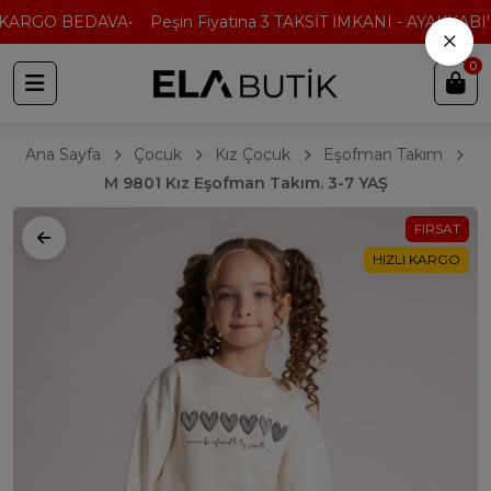
KARGO BEDAVA
Peşin Fiyatına 3 TAKSİT İMKANI - AYAKKABI'
×
0
Ana Sayfa
Çocuk
Kız Çocuk
Eşofman Takım
M 9801 Kız Eşofman Takım. 3-7 YAŞ
FIRSAT
HIZLI KARGO