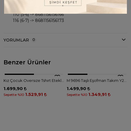
98 (3-4) -> 8681156156142
104 (4-5) -> 8681156156159
110 (5-6) -> 8681156156166
116 (6-7) -> 8681156156173
YORUMLAR
0
Benzer Ürünler
3
Renk
Kız Çocuk Oversıze Tshırt Etekli 2'li Takım - BEBE MAVİ
M 9696 Taşlı Eşofman Takım Y25 9-14 YAŞ - BEJ
1.699,90
1.499,90
1.529,91
1.349,91
Sepette %10
Sepette %10