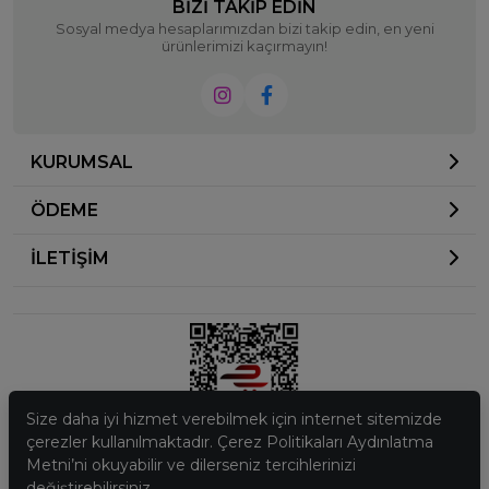
BIZI TAKIP EDIN
Sosyal medya hesaplarımızdan bizi takip edin, en yeni
ürünlerimizi kaçırmayın!
KURUMSAL
ÖDEME
İLETİŞİM
Size daha iyi hizmet verebilmek için internet sitemizde
çerezler kullanılmaktadır. Çerez Politikaları Aydınlatma
Metni’ni okuyabilir ve dilerseniz tercihlerinizi
© 2023
Ela Butik
. Tüm hakları saklıdır.
değiştirebilirsiniz.