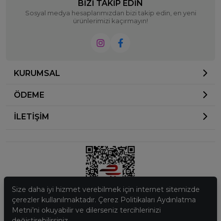
BIZI TAKIP EDIN
Sosyal medya hesaplarımızdan bizi takip edin, en yeni
ürünlerimizi kaçırmayın!
KURUMSAL
ÖDEME
İLETİŞİM
Size daha iyi hizmet verebilmek için internet sitemizde
çerezler kullanılmaktadır. Çerez Politikaları Aydınlatma
Metni’ni okuyabilir ve dilerseniz tercihlerinizi
© 2023
Ela Butik
. Tüm hakları saklıdır.
değiştirebilirsiniz.