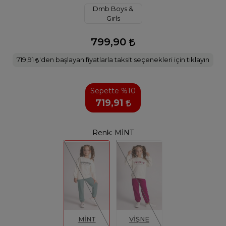
Dmb Boys &
Gırls
799,90
719,91
'den başlayan fiyatlarla taksit seçenekleri için tıklayın
Sepette %10
719,91
Renk:
MİNT
MİNT
VİŞNE