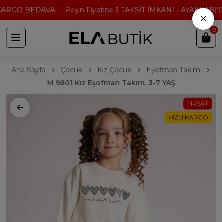
KARGO BEDAVA
Peşin Fiyatına 3 TAKSİT İMKANI - AYAKKABI'D
×
0
Ana Sayfa
Çocuk
Kız Çocuk
Eşofman Takım
M 9801 Kız Eşofman Takım. 3-7 YAŞ
FIRSAT
HIZLI KARGO