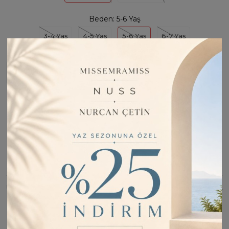
Beden:
5-6 Yaş
3-4 Yaş
4-5 Yaş
5-6 Yaş
6-7 Yaş
Stoğa Girince Haber Ver
Fiyatı Düşünce Haber Ver
Barkod:
M98013
İade Bilgisi:
Değişim Kabul Edilir
Bu Ürünü Paylaş
ÜRÜN BILGISI
Beden Tablosu: