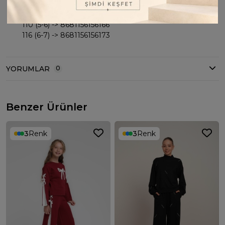
98 (3-4) -> 8681156156142
104 (4-5) -> 8681156156159
110 (5-6) -> 8681156156166
116 (6-7) -> 8681156156173
YORUMLAR
0
Benzer Ürünler
3
Renk
3
Renk