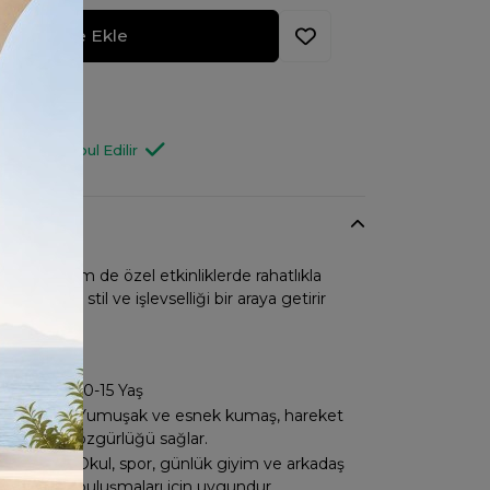
Sepete Ekle
 Haber Ver
7641
Değişim Kabul Edilir
nımda hem de özel etkinliklerde rahatlıkla
 bu parça, stil ve işlevselliği bir araya getirir
kler
:
:
10-15 Yaş
Yumuşak ve esnek kumaş, hareket
:
özgürlüğü sağlar.
Okul, spor, günlük giyim ve arkadaş
:
buluşmaları için uygundur.