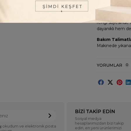
Neden Seçmelis
Dmb Kız Çocuk Tek
rengi sayesinde
dayanıklı hem de 
Bakım Talimatla
Makinede yıkanabi
YORUMLAR
0
BIZI TAKIP EDIN
Sosyal medya
hesaplarımızdan bizi takip
ı
okudum ve elektronik posta
edin, en yeni ürünlerimizi
iyorum.