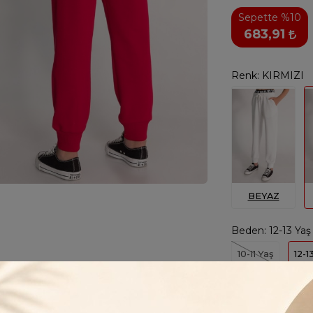
Sepette %10
683,91
Renk:
KIRMIZI
BEYAZ
Beden:
12-13 Yaş
10-11 Yaş
12-1
1