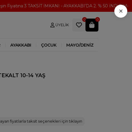
 Fiyatına 3 TAKSİT İMKANI - AYAKKABI'DA 2. % 50 İNDİRİM
3
×
0
0
ÜYELIK
R
AYAKKABI
ÇOCUK
MAYO/DENİZ
TEKALT 10-14 YAŞ
ayan fiyatlarla taksit seçenekleri için tıklayın