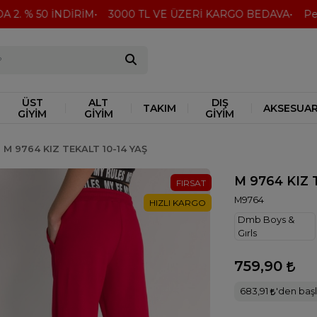
 2. % 50 İNDİRİM
3000 TL VE ÜZERİ KARGO BEDAVA
Peşin
ÜST
ALT
DIŞ
TAKIM
AKSESUA
GİYİM
GİYİM
GİYİM
M 9764 KIZ TEKALT 10-14 YAŞ
M 9764 KIZ 
FIRSAT
M9764
HIZLI KARGO
Dmb Boys &
Gırls
759,90
683,91
'den başl