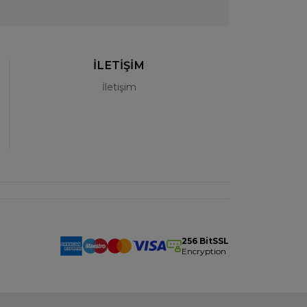
İLETİŞİM
İletişim
256 BitSSL
Encryption