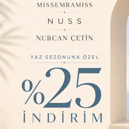
Fiyatı Düşünce
Barkod:
M9
İade Bilgisi:
ÜRÜN BILGISI
Hem günlük kulla
tercih edilebilecek
Öne Çıkan Özelli
Renk
Yaş Aralığı
Materyal
Kullanım Alanı