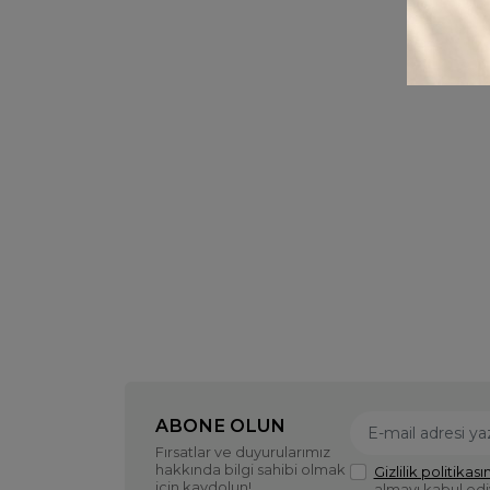
ABONE OLUN
Fırsatlar ve duyurularımız
hakkında bilgi sahibi olmak
Gizlilik politikasın
için kaydolun!
almayı kabul ed