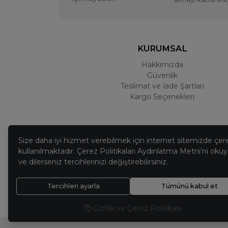
KURUMSAL
Hakkımızda
Güvenlik
Teslimat ve İade Şartları
Kargo Seçenekleri
Size daha iyi hizmet verebilmek için internet sitemizde çer
kullanılmaktadır. Çerez Politikaları Aydınlatma Metni’ni okuya
ve dilerseniz tercihlerinizi değiştirebilirsiniz.
Tercihleri ayarla
Tümünü kabul et
Gizlilik ve Çerez Politikası