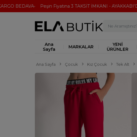
ARGO BEDAVA
Peşin Fiyatına 3 TAKSİT İMKANI - AYAKKABI'DA
Ana
YENİ
MARKALAR
Sayfa
ÜRÜNLER
Ana Sayfa
Çocuk
Kız Çocuk
Tek Alt