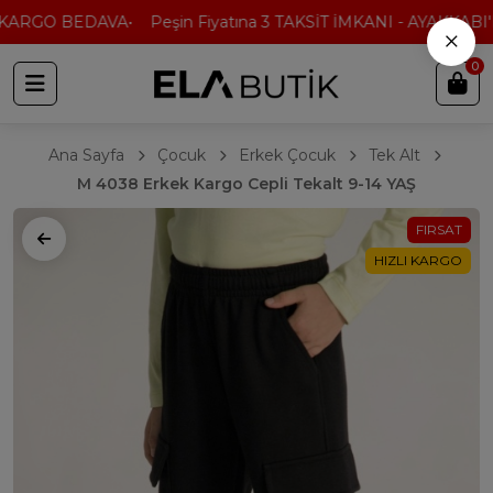
KARGO BEDAVA
Peşin Fiyatına 3 TAKSİT İMKANI - AYAKKABI'D
×
0
Ana Sayfa
Çocuk
Erkek Çocuk
Tek Alt
M 4038 Erkek Kargo Cepli Tekalt 9-14 YAŞ
FIRSAT
HIZLI KARGO