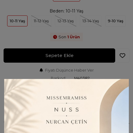
Beden:
10-11 Yaş
10-11 Yaş
11-12 Yaş
12-13 Yaş
13-14 Yaş
9-10 Yaş
Son
1
Ürün
Sepete Ekle
Fiyatı Düşünce Haber Ver
Barkod:
M40382
Kargo Bilgisi:
1 iş günü içinde kargoda
İade Bilgisi:
Değişim Kabul Edilir
Bu Ürünü Paylaş
ÜRÜN BILGISI