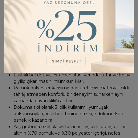
Ayarlanabilir bel özelliği sayesinde çocuğunuzun vücut
hatlarına göre kolayca ayarlanabilir ve mükemmel
uyumu sağlar.
Homewear koleksiyonunun parçası olarak evde rahatlıkla
giyilebilecek tasarımla konfor sunar.
Düz kesimi ve uzun paça boyu ile modern bir siluet
çizerken jogger stilinin dinamikliğini yansıtır.
Ribanalı paça tipi sayesinde dayanıklı ve esnek yapıda
olup hareket özgürlüğünü artırır.
Çift cepli tasarımı, küçük eşyaların taşınmasında pratiklik
sağlar.
Lastikli bel detayı, eşofman altını yerinde tutar ve kolay
giyilip çıkarılmasını mümkün kılar.
Pamuk polyester karışımından üretilmiş materyali cildi
tahriş etmeden konforlu bir deneyim sunarken aynı
zamanda dayanıklılığı arttırır.
Dokuma tipi olarak 3 iplik kullanımı, yumuşak
dokunuşuyla çocukların tenine nazikçe dokunurken
esneklik kazandırır.
Yaş grubuna özel olarak tasarlanmış olan bu eşofman
altının %70 pamuk ve %30 polyester içeriği, nefes