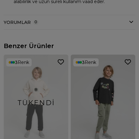
alabilirlik ve uzun süreli kullanım vaad eder.
YORUMLAR
0
Benzer Ürünler
3
Renk
3
Renk
TÜKENDI