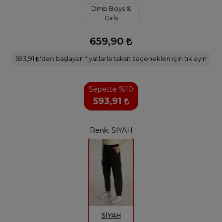
Dmb Boys &
Gırls
659,90
593,91
'den başlayan fiyatlarla taksit seçenekleri için tıklayın
Sepette %10
593,91
Renk:
SİYAH
SİYAH