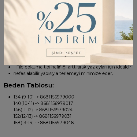
tasarlanmıştır.
- Triko kumaşı, yumuşak dokusuyla cildi tahriş etmeden
sıcak tutar ve uzun süreli kullanımlarda bile formunu
korur.
- Canlı kırmızı rengiyle dikkat çekici ve enerjik bir
görünüm kazandırırken, desenli tasarımıyla göz alıcı
detaylar ekler.
- İspanyol kol tipi ile modern ve trend bir stil
oluştururken, bisiklet yakası zarif bir boynuz çizgisini ön
plana çıkarır.
- File dokuma tipi hafifliği arttırarak yaz ayları için idealdir
nefes alabilir yapısıyla terlemeyi minimize eder.
Beden Tablosu:
134 (9-10) -> 8681156979000
140(10-11) -> 8681156979017
146(11-12) -> 8681156979024
152(12-13) -> 8681156979031
158(13-14) -> 8681156979048