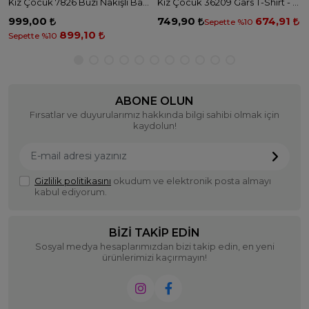
Kız Çocuk 7826 Buzi Nakışlı Badi - HAKİ
Kız Çocuk 36209 Gars T-Shirt - KAHVE BEJ
999,00
749,90
674,91
Sepette %10
899,10
Sepette %10
ABONE OLUN
Fırsatlar ve duyurularımız hakkında bilgi sahibi olmak için
kaydolun!
Gizlilik politikasını
okudum ve elektronik posta almayı
kabul ediyorum.
BIZI TAKIP EDIN
Sosyal medya hesaplarımızdan bizi takip edin, en yeni
ürünlerimizi kaçırmayın!