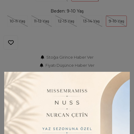
Beden:
9-10 Yaş
10-11 Yaş
11-12 Yaş
12-13 Yaş
13-14 Yaş
9-10 Yaş
Stoğa Girince Haber Ver
Fiyatı Düşünce Haber Ver
Barkod:
M03236
İade Bilgisi:
Değişim Kabul Edilir
Bu Ürünü Paylaş
ÜRÜN BILGISI
- Standart boy kesimi ile farklı vücut tiplerine uyum
sağlayarak her çocuğun rahatça giymesi için