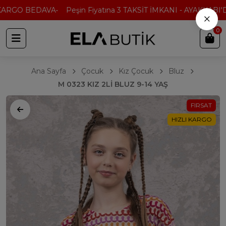
ARGO BEDAVA
Peşin Fiyatına 3 TAKSİT İMKANI - AYAKKABI'DA
×
0
Ana Sayfa
Çocuk
Kız Çocuk
Bluz
M 0323 KIZ 2Lİ BLUZ 9-14 YAŞ
FIRSAT
HIZLI KARGO