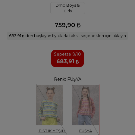
Dmb Boys &
Gırls
759,90
683,91
'den başlayan fiyatlarla taksit seçenekleri için tıklayın
Sepette %10
683,91
Renk:
FUŞYA
FISTIK YEŞİLİ
FUŞYA