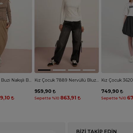
Kız Çocuk 7826 Buzi Nakışlı Badi - VİZON
Kız Çocuk 7889 Nervüllü Bluz - EKRU
959,90
749,90
9,10
863,91
67
Sepette %10
Sepette %10
BIZI TAKIP EDIN