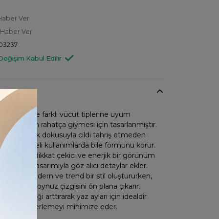
Haber Ver
 Haber Ver
03237
Değişim Kabul Edilir
oy kesimi ile farklı vücut tiplerine uyum
er çocuğun rahatça giymesi için tasarlanmıştır.
aşı, yumuşak dokusuyla cildi tahriş etmeden
ve uzun süreli kullanımlarda bile formunu korur.
ızı rengiyle dikkat çekici ve enerjik bir görünüm
, desenli tasarımıyla göz alıcı detaylar ekler.
l tipi ile modern ve trend bir stil oluştururken,
sı zarif bir boynuz çizgisini ön plana çıkarır.
tipi hafifliği arttırarak yaz ayları için idealdir
ir yapısıyla terlemeyi minimize eder.