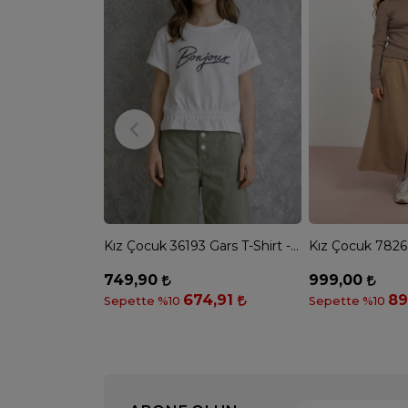
Kız Çocuk 36193 Gars T-Shirt - BEYAZ
749,90
999,00
674,91
89
Sepette %10
Sepette %10