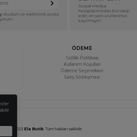
Sosyal medya
hesaplarımızdan bizi takip
ı
okudum ve elektronik posta
edin, en yeni ürünlerimizi
iyorum.
kaçırmayın!
ÖDEME
Gizlilik Politikası
Kullanım Koşulları
Ödeme Seçenekleri
Satış Sözleşmesi
ezler
bilir
© 2023
Ela Butik
. Tüm hakları saklıdır.