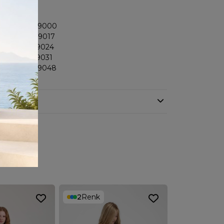
losu:
-> 8681156979000
-> 8681156979017
-> 8681156979024
> 8681156979031
-> 8681156979048
2
Renk
3
Renk