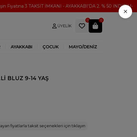
Fiyatına 3 TAKSİT İMKANI - AYAKKABI'DA 2. % 50 İNDİRİM
300
×
0
0
ÜYELIK
R
AYAKKABI
ÇOCUK
MAYO/DENİZ
2Lİ BLUZ 9-14 YAŞ
ayan fiyatlarla taksit seçenekleri için tıklayın