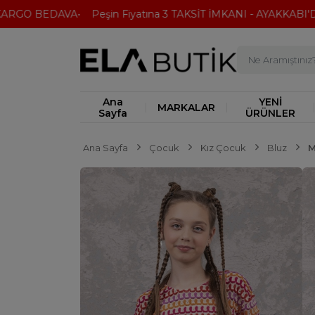
GO BEDAVA
Peşin Fiyatına 3 TAKSİT İMKANI - AYAKKABI'DA 2
Ana
YENİ
MARKALAR
Sayfa
ÜRÜNLER
Ana Sayfa
Çocuk
Kız Çocuk
Bluz
M