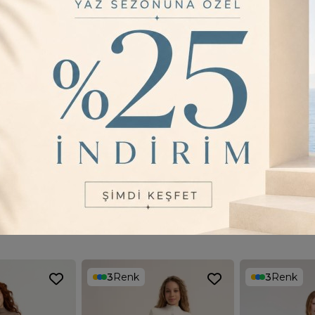
Beden Tab
134 (9-10) 
140(10-11) 
146(11-12) 
152(12-13) -
158(13-14) 
YORUMLAR
0
3
Renk
3
Renk