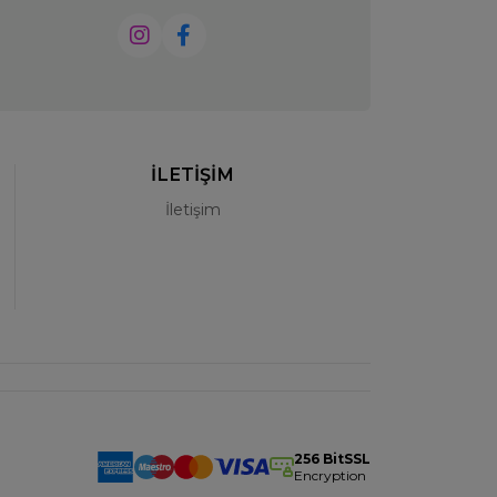
İLETİŞİM
İletişim
256 BitSSL
Encryption