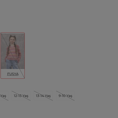
FUŞYA
2 Yaş
12-13 Yaş
13-14 Yaş
9-10 Yaş