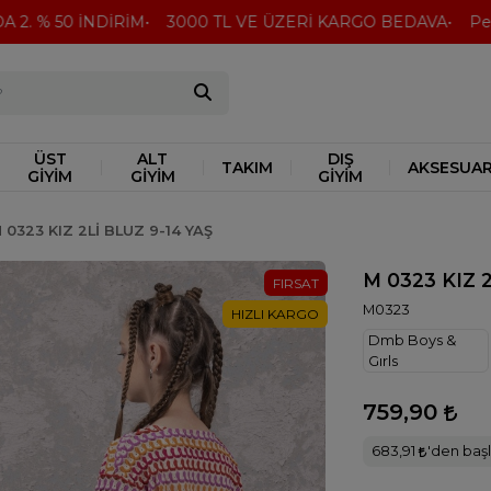
. % 50 İNDİRİM
3000 TL VE ÜZERİ KARGO BEDAVA
Peşin 
ÜST
ALT
DIŞ
TAKIM
AKSESUA
GİYİM
GİYİM
GİYİM
 0323 KIZ 2Lİ BLUZ 9-14 YAŞ
M 0323 KIZ 
FIRSAT
M0323
HIZLI KARGO
Dmb Boys &
Gırls
759,90
683,91
'den başl