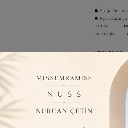
Stoğa Girince 
Fiyatı Düşünce
Barkod:
M
İade Bilgisi:
ÜRÜN BILGISI
- Standart b
sağlayarak h
- Triko kum
sıcak tutar 
- Canlı kırm
kazandırırken
- İspanyol ko
bisiklet yaka
- File dokuma 
nefes alabil