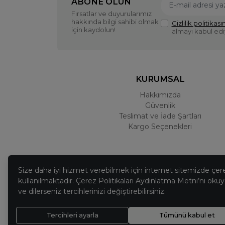
ABONE OLUN
Fırsatlar ve duyurularımız
hakkında bilgi sahibi olmak
Gizlilik politikasın
için kaydolun!
almayı kabul ed
KURUMSAL
Hakkımızda
Güvenlik
Teslimat ve İade Şartları
Kargo Seçenekleri
Size daha iyi hizmet verebilmek için internet sitemizde çer
kullanılmaktadır. Çerez Politikaları Aydınlatma Metni’ni okuya
ve dilerseniz tercihlerinizi değiştirebilirsiniz.
Tercihleri ayarla
Tümünü kabul et