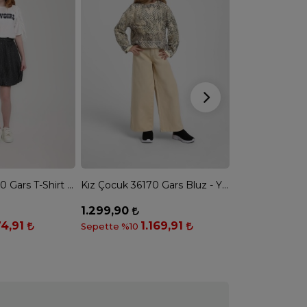
TÜK
Kız Çocuk 36200 Gars T-Shirt - BEYAZ
Kız Çocuk 36170 Gars Bluz - YEŞİL
1.299,90
TÜKENDİ
4,91
1.169,91
Sepette %10