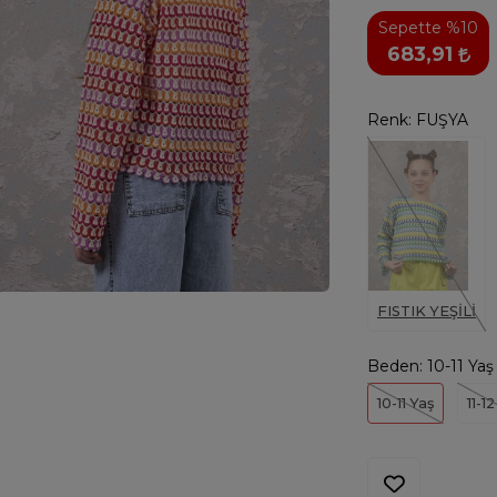
Sepette %10
683,91
Renk:
FUŞYA
FISTIK YEŞİLİ
Beden:
10-11 Yaş
10-11 Yaş
11-1