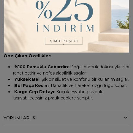
Pantolon
Küçük prensesiniz için tarz ve rahatlığın mükemmel
kombinasyonu! %100 pamuklu gabardin dokusuyla üretilen
bu kız çocuk pantolon, yüksek bel ve bol paça kesimiyle
modern bir görünüm sunuyor. Günlük kullanıma
uygunluğuyla öne çıkan pantolon, aynı zamanda pratik kargo
cepleriyle de fonksiyonelliği artırıyor.
Öne Çıkan Özellikler:
%100 Pamuklu Gabardin
: Doğal pamuk dokusuyla cildi
rahat ettirir ve nefes alabilirlik sağlar.
Yüksek Bel
: Şık bir siluet ve konforlu bir kullanım sağlar.
Bol Paça Kesim
: Rahatlık ve hareket özgürlüğü sunar.
Kargo Cep Detayı
: Küçük eşyaları güvenle
taşıyabileceğiniz pratik ceplere sahiptir.
YORUMLAR
0