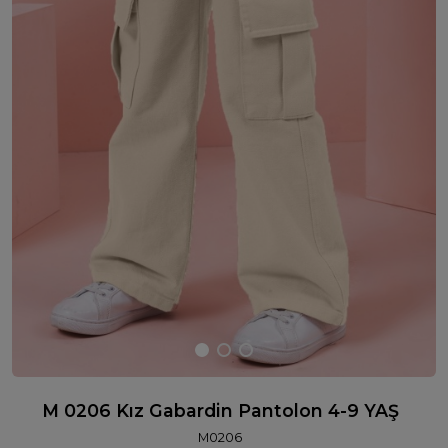
M 0206 Kız Gabardin Pantolon 4-9 YAŞ
M0206