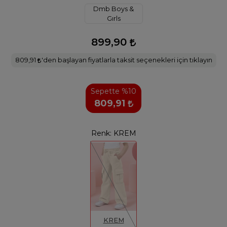
Dmb Boys &
Gırls
899,90
809,91
'den başlayan fiyatlarla taksit seçenekleri için tıklayın
Sepette %10
809,91
Renk:
KREM
KREM