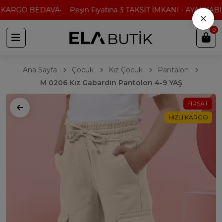
 KARGO BEDAVA
Peşin Fiyatına 3 TAKSİT İMKANI - AYAKKABI'
×
0
Ana Sayfa
Çocuk
Kız Çocuk
Pantalon
M 0206 Kız Gabardin Pantolon 4-9 YAŞ
FIRSAT
HIZLI KARGO