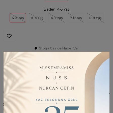
Beden:
4-5 Yaş
4-5 Yaş
5-6 Yaş
6-7 Yaş
7-8 Yaş
8-9 Yaş
Stoğa Girince Haber Ver
Fiyatı Düşünce Haber Ver
Barkod:
M02061
İade Bilgisi:
Değişim Kabul Edilir
Bu Ürünü Paylaş
ÜRÜN BILGISI
Zarafetin ve Konforun Buluşması: %100 Pamuklu
Yüksek Bel Bol Paça Kargo Cepli Gabardin Kız Çocuk