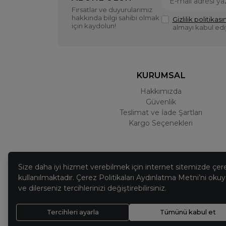
Fırsatlar ve duyurularımız
hakkında bilgi sahibi olmak
Gizlilik politikasın
için kaydolun!
almayı kabul ed
KURUMSAL
Hakkımızda
Güvenlik
Teslimat ve İade Şartları
Kargo Seçenekleri
Size daha iyi hizmet verebilmek için internet sitemizde çer
kullanılmaktadır. Çerez Politikaları Aydınlatma Metni’ni okuya
ve dilerseniz tercihlerinizi değiştirebilirsiniz.
Tercihleri ayarla
Tümünü kabul et