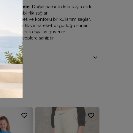
klu Gabardin
: Doğal pamuk dokusuyla cildi
ve nefes alabilirlik sağlar.
l
: Şık bir siluet ve konforlu bir kullanım sağlar.
Kesim
: Rahatlık ve hareket özgürlüğü sunar.
 Detayı
: Küçük eşyaları güvenle
iniz pratik ceplere sahiptir.