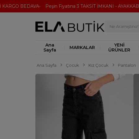
KARGO BEDAVA
Peşin Fiyatına 3 TAKSİT İMKANI - AYAKKABI'D
Ana
YENİ
MARKALAR
Sayfa
ÜRÜNLER
Ana Sayfa
Çocuk
Kız Çocuk
Pantalon