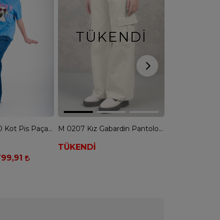
TÜKENDI
TÜK
Kız Çocuk 8480 Kot Pis Paça Pantolon - MAVİ
M 0207 Kız Gabardin Pantolon 9-14 YAŞ - KREM
TÜKENDİ
TÜKENDİ
799,91