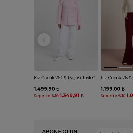
Kız Çocuk 26119 Paçası Taşlı Gars Pantolon - BEYAZ
1.499,90
1.199,00
1.349,91
1.
Sepette %10
Sepette %10
ABONE OLUN