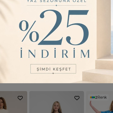
%100 Pamu
rahat ettirir 
Yüksek Be
Bol Paça 
Kargo Cep
taşıyabileceğ
YORUMLAR
0
2
Renk