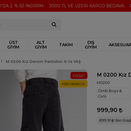
A 2. % 50 İNDİRİM
3000 TL VE ÜZERİ KARGO BEDAVA
Peşi
ÜST
ALT
DIŞ
TAKIM
AKSESUA
GİYİM
GİYİM
GİYİM
M 0200 Kız Denim Pantolon 9-14 YAŞ
M 0200 Kız 
FIRSAT
M0200
HIZLI KARGO
Dmb Boys &
Gırls
999,90
899,91
'den başl