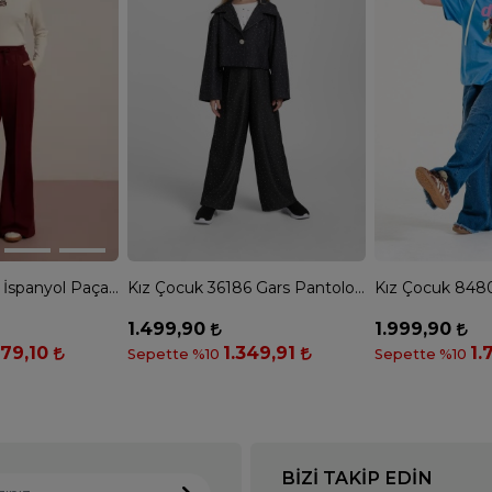
Kız Çocuk 7832 İspanyol Paça Pantolon - BORDO
Kız Çocuk 36186 Gars Pantolon - SİYAH
1.499,90
1.999,90
079,10
1.349,91
1.
Sepette %10
Sepette %10
BIZI TAKIP EDIN