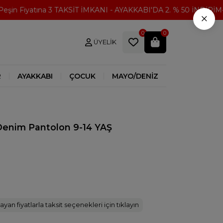
n Fiyatına 3 TAKSİT İMKANI - AYAKKABI'DA 2. % 50 İNDİRİM
×
0
0
ÜYELIK
R
AYAKKABI
ÇOCUK
MAYO/DENİZ
Denim Pantolon 9-14 YAŞ
ayan fiyatlarla taksit seçenekleri için tıklayın