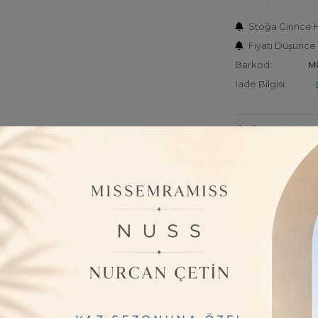
Stoğa Girince 
Fiyatı Düşünce
Barkod:
M
İade Bilgisi:
ÜRÜN BILGISI
Zarafetin ve K
Bel Bol Paça K
Küçük prensesini
kombinasyonu! %
kız çocuk pantol
görünüm sunuyor
pantolon, aynı za
artırıyor.
Öne Çıkan Özell