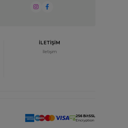
İLETİŞİM
İletişim
256 BitSSL
Encryption