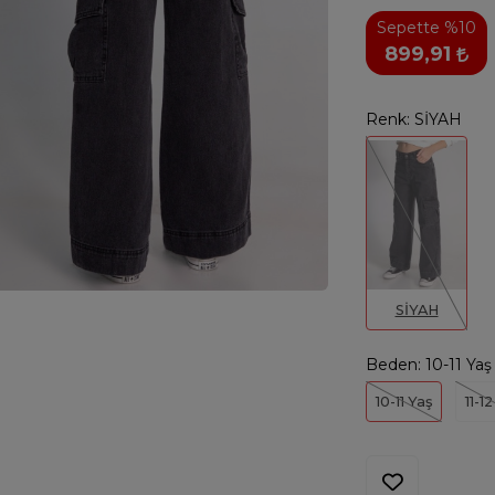
Sepette %10
899,91
Renk:
SİYAH
SİYAH
Beden:
10-11 Yaş
10-11 Yaş
11-1