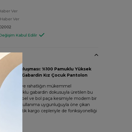
Haber Ver
 Haber Ver
02002
Değişim Kabul Edilir
onforun Buluşması: %100 Pamuklu Yüksek
argo Cepli Gabardin Kız Çocuk Pantolon
z için tarz ve rahatlığın mükemmel
100 pamuklu gabardin dokusuyla üretilen bu
on, yüksek bel ve bol paça kesimiyle modern bir
. Günlük kullanıma uygunluğuyla öne çıkan
manda pratik kargo cepleriyle de fonksiyonelliği
ikler: