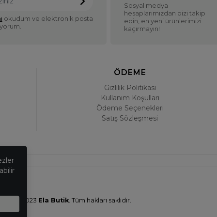
Sosyal medya
hesaplarımızdan bizi takip
ı
okudum ve elektronik posta
edin, en yeni ürünlerimizi
iyorum.
kaçırmayın!
ÖDEME
Gizlilik Politikası
Kullanım Koşulları
Ödeme Seçenekleri
Satış Sözleşmesi
ezler
bilir
© 2023
Ela Butik
. Tüm hakları saklıdır.