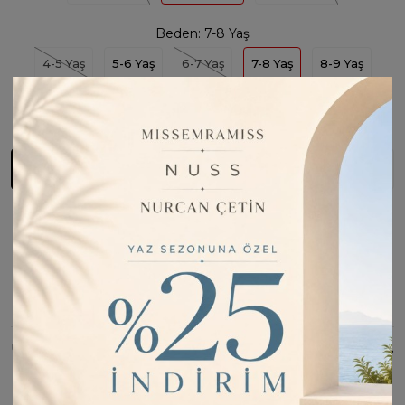
Beden:
7-8 Yaş
4-5 Yaş
5-6 Yaş
6-7 Yaş
7-8 Yaş
8-9 Yaş
Son
1
Ürün
Sepete Ekle
Fiyatı Düşünce Haber Ver
Barkod:
M01729
İade Bilgisi:
Değişim Kabul Edilir
Bu Ürünü Paylaş
ÜRÜN BILGISI
Beden Tablosu: