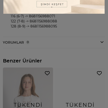
104 (4-5) -> 8681156988057
110 (5-6) -> 8681156988064
116 (6-7) -> 8681156988071
122 (7-8) -> 8681156988088
128 (8-9) -> 8681156988095
YORUMLAR
0
Benzer Ürünler
TÜKENDI
TÜKENDI