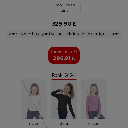
Dmb Boys &
Gırls
329,90
296,91
'den başlayan fiyatlarla taksit seçenekleri için tıklayın
Sepette %10
296,91
Renk:
SİYAH
EKRU
SİYAH
VİŞNE