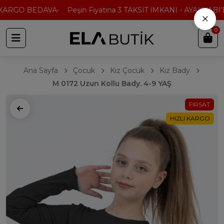
KARGO BEDAVA
Peşin Fiyatına 3 TAKSİT İMKANI - AYAKKABI'D
×
0
Ana Sayfa
Çocuk
Kız Çocuk
Kız Bady
M 0172 Uzun Kollu Bady. 4-9 YAŞ
FIRSAT
HIZLI KARGO