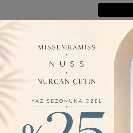
Fiyatı Düşünce
Barkod:
M0
İade Bilgisi:
ÜRÜN BILGISI
Beden Tab
104 (4-5) -
110 (5-6) -
116 (6-7) -
122 (7-8) -
128 (8-9) -
YORUMLAR
0