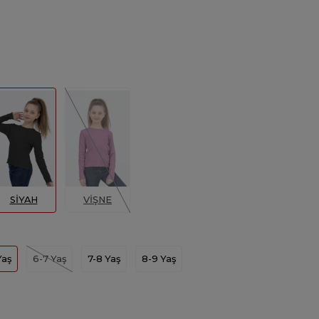
SİYAH
VİŞNE
Yaş
6-7 Yaş
7-8 Yaş
8-9 Yaş