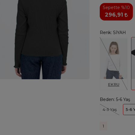
Sepette %10
296,91
Renk:
SİYAH
EKRU
Beden:
5-6 Yaş
4-5 Yaş
5-6 
1