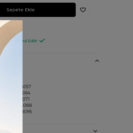
Sepete Ekle
 Haber Ver
1728
Değişim Kabul Edilir
losu:
> 8681156988057
> 8681156988064
> 8681156988071
> 8681156988088
> 8681156988095