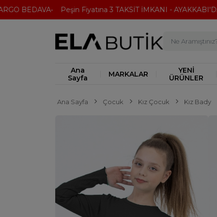
RGO BEDAVA
Peşin Fiyatına 3 TAKSİT İMKANI - AYAKKABI'DA 2
Ana
YENİ
MARKALAR
Sayfa
ÜRÜNLER
Ana Sayfa
Çocuk
Kız Çocuk
Kız Bady