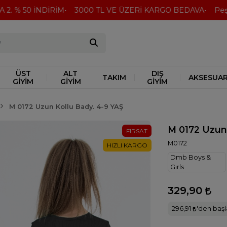
. % 50 İNDİRİM
3000 TL VE ÜZERİ KARGO BEDAVA
Peşin 
ÜST
ALT
DIŞ
TAKIM
AKSESUA
GİYİM
GİYİM
GİYİM
M 0172 Uzun Kollu Bady. 4-9 YAŞ
M 0172 Uzun 
FIRSAT
M0172
HIZLI KARGO
Dmb Boys &
Gırls
329,90
296,91
'den başla