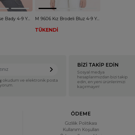
M 0320 Kaşkorse Bady 4-9 YAŞ - EKRU
M 9606 Kız Brodeli Bluz 4-9 YAŞ-Ekru - EKRU
TÜKENDİ
BIZI TAKIP EDIN
Sosyal medya
hesaplarımızdan bizi takip
ı
okudum ve elektronik posta
edin, en yeni ürünlerimizi
iyorum.
kaçırmayın!
ÖDEME
Gizlilik Politikası
Kullanım Koşulları