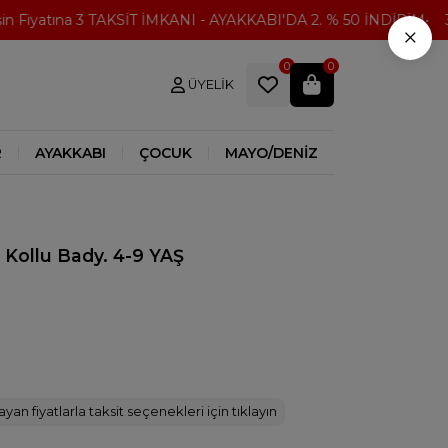
Fiyatına 3 TAKSİT İMKANI - AYAKKABI'DA 2. % 50 İNDİRİM
300
×
0
0
ÜYELIK
R
AYAKKABI
ÇOCUK
MAYO/DENİZ
Kollu Bady. 4-9 YAŞ
yan fiyatlarla taksit seçenekleri için tıklayın