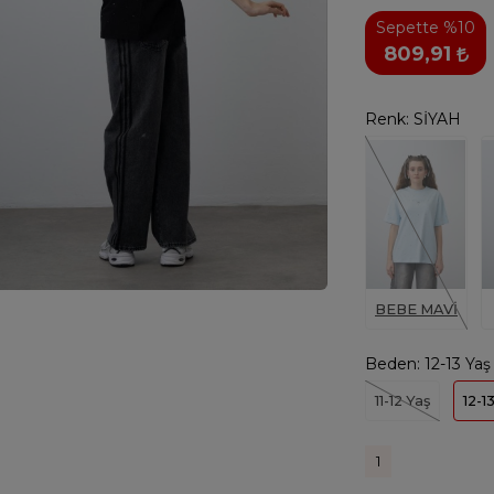
Sepette %10
809,91
Renk:
SİYAH
BEBE MAVİ
Beden:
12-13 Yaş
11-12 Yaş
12-1
1