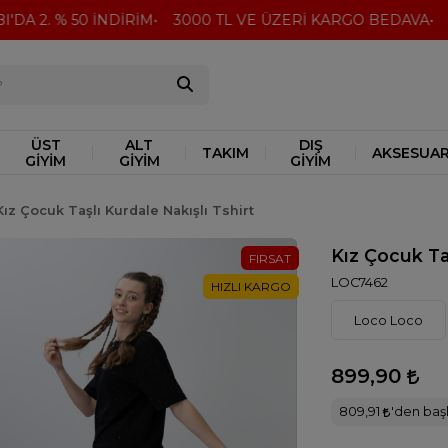
DA 2. % 50 İNDİRİM
3000 TL VE ÜZERİ KARGO BEDAVA
Pe
ÜST
ALT
DIŞ
TAKIM
AKSESUA
GİYİM
GİYİM
GİYİM
Kız Çocuk Taşlı Kurdale Nakışlı Tshirt
Kız Çocuk Taş
FIRSAT
LOC7462
HIZLI KARGO
Loco Loco
899,90
809,91
'den başl