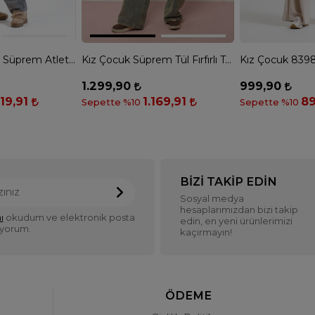
Kız Çocuk 8697 Süprem Atlet File & Baskılı Tshirt - SİYAH
Kız Çocuk Süprem Tül Fırfırlı Tshirt - AÇIK BEJ
1.299,90
999,90
619,91
1.169,91
89
Sepette %10
Sepette %10
BIZI TAKIP EDIN
Sosyal medya
hesaplarımızdan bizi takip
ı
okudum ve elektronik posta
edin, en yeni ürünlerimizi
iyorum.
kaçırmayın!
ÖDEME