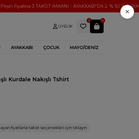
şin Fiyatına 3 TAKSİT İMKANI - AYAKKABI'DA 2. % 50 İNDİRİM
×
0
0
ÜYELIK
R
AYAKKABI
ÇOCUK
MAYO/DENİZ
lı Kurdale Nakışlı Tshirt
ayan fiyatlarla taksit seçenekleri için tıklayın