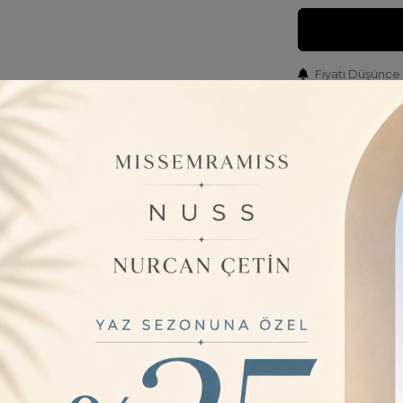
Fiyatı Düşünce
Barkod:
LO
İade Bilgisi:
ÜRÜN BILGISI
Standart bo
özgürlüğü S
- Pamuklu m
dokunuş hissi
- Relaxed ka
sağlar.
- Çocuklar iç
onların ihti