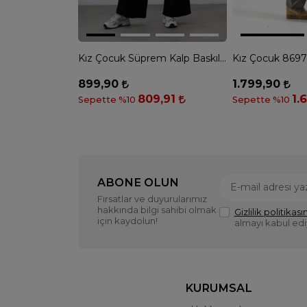
Kız Çocuk Süprem Kalp Baskılı Tshirt - BEYAZ SİYAH
899,90
1.799,90
809,91
1.
Sepette %10
Sepette %10
ABONE OLUN
Fırsatlar ve duyurularımız
hakkında bilgi sahibi olmak
Gizlilik politikasın
için kaydolun!
almayı kabul ed
KURUMSAL