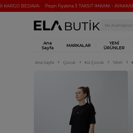
 KARGO BEDAVA
Peşin Fiyatına 3 TAKSİT İMKANI - AYAKKABI'
Ana
YENİ
MARKALAR
Sayfa
ÜRÜNLER
Ana Sayfa
Çocuk
Kız Çocuk
Tshirt