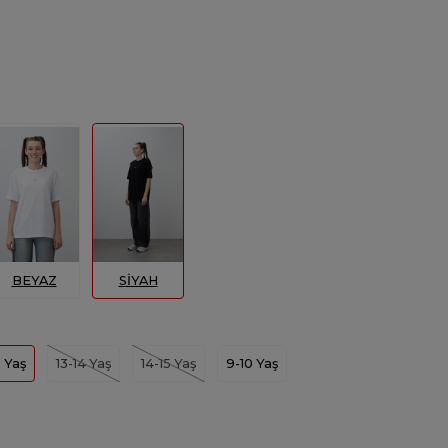
BEYAZ
SİYAH
3 Yaş
13-14 Yaş
14-15 Yaş
9-10 Yaş