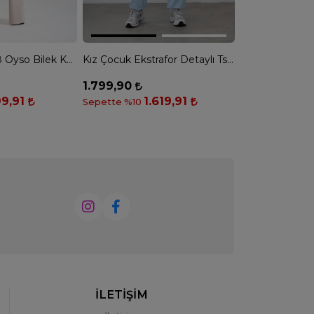
Kız Çocuk 8398 Oyso Bilek Kol Tshirt - TAŞ
Kız Çocuk Ekstrafor Detaylı Tshirt Takım - BEBE MAVİ
1.799,90
TÜKENDİ
9,91
1.619,91
Sepette %10
İLETİŞİM