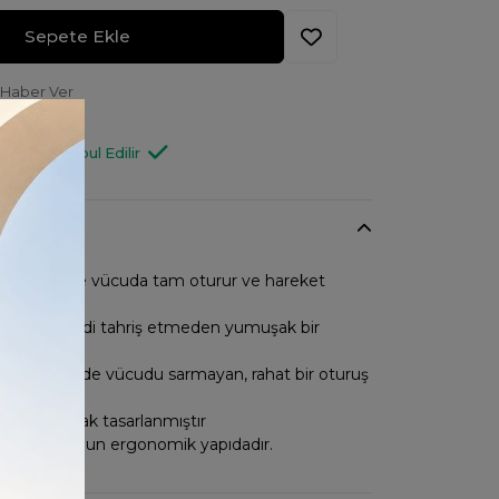
Sepete Ekle
 Haber Ver
C74623
Değişim Kabul Edilir
y kesimiyle vücuda tam oturur ve hareket
ağlar
ateryali cildi tahriş etmeden yumuşak bir
 verir.
lıbı sayesinde vücudu sarmayan, rahat bir oturuş
in özel olarak tasarlanmıştır
yaçlarına uygun ergonomik yapıdadır.